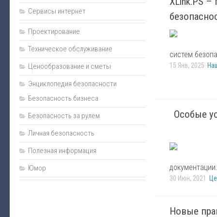
XLink.PS –
Пожаротушение
Сервисы интернет
безопасно
Нормативно-техническая документация
Проектирование
Прайс
Техническое обслуживание
Карта сайта
систем безопа
15 Янв, 2025
На
Ценообразование и сметы
Подарки
Энциклопедия безопасности
Интернет-магазин
Безопасность бизнеса
Особые у
Безопасность за рулем
Личная безопасность
Полезная информация
документации
Юмор
30 Июн, 2021
Це
Новые пра