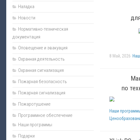
Наладка
Монтаж
для
Новости
Пожарная сигнализация
Энциклопедия безопасности
Нормативно-техническая
документация
Юмор
Оповещение и эвакуация
Безопасность за рулем
8 Май, 2026
Наш
Охранная деятельность
Безопасность бизнеса
Полезная информация
Охранная сигнализация
Ма
Личная безопасность
Пожарная безопасность
по те
Наладка
Пожарная сигнализация
Видеонаблюдение
Пожаротушение
Оповещение и эвакуация
Наши программ
Программное обеспечение
Ценообразовани
Техническое обслуживание
Наши программы
Контроль доступа
Подарки