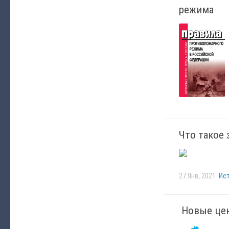
режима
Что такое 
27 Янв, 2021
Ис
Новые цен