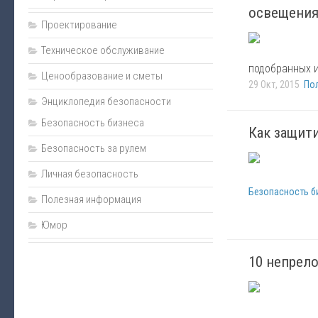
Пожаротушение
освещения
Проектирование
Нормативно-техническая документация
Техническое обслуживание
Прайс
подобранных и
Ценообразование и сметы
Карта сайта
29 Окт, 2015
По
Энциклопедия безопасности
Подарки
Безопасность бизнеса
Интернет-магазин
Как защит
Безопасность за рулем
Личная безопасность
Безопасность б
Полезная информация
Юмор
10 непрел