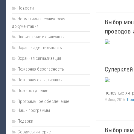
Монтаж
Новости
Пожарная сигнализация
Нормативно-техническая
Выбор мощ
документация
Энциклопедия безопасности
проводов 
Оповещение и эвакуация
Юмор
Безопасность за рулем
Охранная деятельность
Безопасность бизнеса
Охранная сигнализация
Полезная информация
Суперклей
Пожарная безопасность
Личная безопасность
Пожарная сигнализация
Наладка
Пожаротушение
полезные хитр
Видеонаблюдение
9 Июл, 2016
Пол
Программное обеспечение
Оповещение и эвакуация
Наши программы
Техническое обслуживание
Подарки
Контроль доступа
Выбор лам
Сервисы интернет