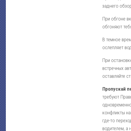
заднего обзор
При обгоне в
обгоняют теб
В темное врем
ослепляет во
При остановк
встречных авт
оставляйте с
Пропускай п
требуют Прав
одновременно.
конфликты на
где-то перех
водителем, а 