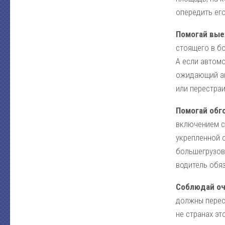
опередить его
Помогай вые
стоящего в б
А если автомо
ожидающий ав
или перестраи
Помогай обг
включением со
укрепленной 
большегрузов
водитель обяз
Соблюдай оч
должны перест
не странах эт