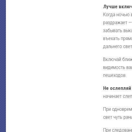
Лучше включ
Когда ночью в
раздражает — 
забывать вык
въехать прям
дальнего свет
Включай ближн
видимость ва
пешеходов.
Не ослепляй
начинает слеп
При одноврем
свет чуть ран
При следован