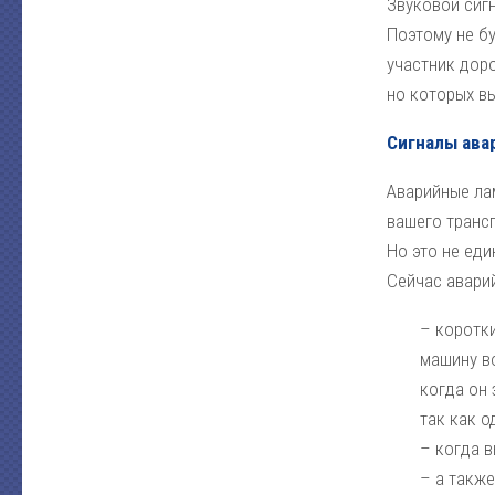
Звуковой сигн
Поэтому не б
участник дор
но которых вы
Сигналы ава
Аварийные ла
вашего транс
Но это не еди
Сейчас авари
– коротк
машину в
когда он 
так как 
– когда 
– а такж