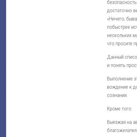
безопасность.
достаточно ве
«Ничего, быва
побыстрее исч
нескольких ма
что просите 
Данный список
и понять прос
Выполнение э
вождение к до
сознании.
Кроме того:
Выезжая на а
благожелател