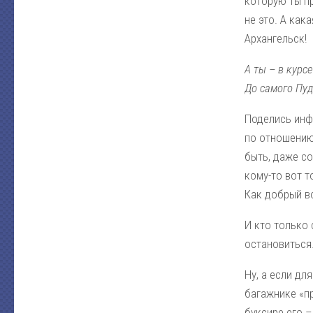
которую ты пр
не это. А как
Архангельск!
А ты – в курс
До самого Пудо
Поделись инф
по отношению 
быть, даже со
кому-то вот т
Как добрый в
И кто только 
остановиться.
Ну, а если дл
багажнике «пр
буксире его 