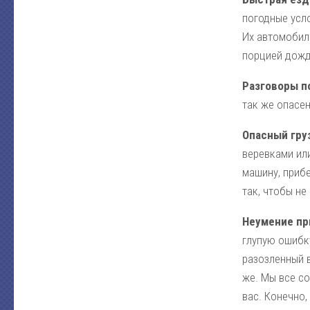
погодные усло
Их автомобиль
порцией дожд
Разговоры п
так же опасен
Опасный гру
веревками или
машину, прибе
так, чтобы н
Неумение пр
глупую ошибку
разозленный 
же. Мы все со
вас. Конечно,