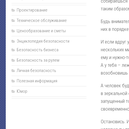
собираешься с
Пожаротушение
таким образо
Проектирование
Нормативно-техническая документация
Техническое обслуживание
Прайс
Будь внимател
них в порядке
Ценообразование и сметы
Карта сайта
Энциклопедия безопасности
И если вдруг
Подарки
нескольких ми
Безопасность бизнеса
Интернет-магазин
ему и нужно-т
Безопасность за рулем
А у тебя – ле
Личная безопасность
возобновишь 
Полезная информация
А человек буд
Юмор
в зеркальной 
запущенный т
своевременн
Остановись. И