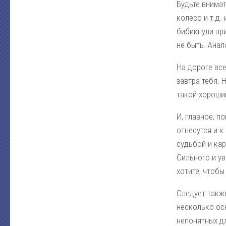
Будьте внимат
колесо и т.д.
бибикнули при
не быть. Анал
На дороге все
завтра тебя. 
такой хороши
И, главное, п
отнесутся и к
судьбой и ка
Сильного и у
хотите, чтобы
Следует такж
несколько ос
непонятных д