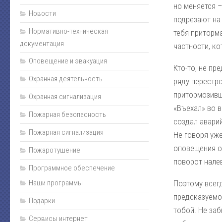
но меняется –
Монтаж
Новости
подрезают на
Пожарная сигнализация
Нормативно-техническая
тебя приторма
документация
Энциклопедия безопасности
частности, ко
Оповещение и эвакуация
Юмор
Кто-то, не пр
Безопасность за рулем
Охранная деятельность
ряду перестро
Безопасность бизнеса
притормозивш
Охранная сигнализация
«Въехал» во 
Полезная информация
Пожарная безопасность
создал аварий
Личная безопасность
Пожарная сигнализация
Не говоря уже
Наладка
оповещения о
Пожаротушение
Видеонаблюдение
поворот налев
Программное обеспечение
Оповещение и эвакуация
Наши программы
Поэтому всегд
Техническое обслуживание
предсказуемос
Подарки
Контроль доступа
тобой. Не за
Сервисы интернет