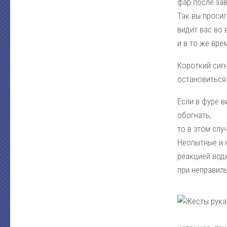
фар после за
Так вы просиг
видит вас во 
и в то же вре
Короткий сиг
остановиться
Если в фуре в
обогнать,
то в этом сл
Неопытные и 
реакцией вод
при неправил