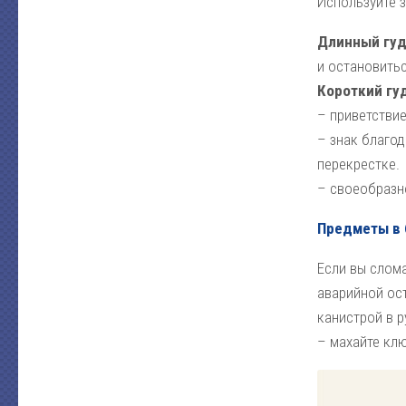
Используйте з
Длинный гу
и остановитьс
Короткий гу
– приветствие
– знак благод
перекрестке.
– своеобразн
Предметы в 
Если вы слома
аварийной ост
канистрой в р
– махайте клю