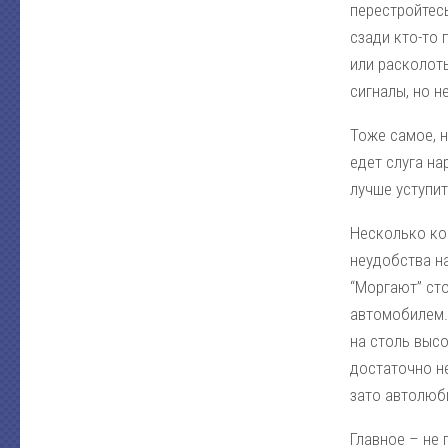
перестройтесь
сзади кто-то 
или расколоты
сигналы, но н
Тоже самое, 
едет слуга на
лучше уступит
Несколько ко
неудобства на
“Моргают” ст
автомобилем.
на столь высо
достаточно н
зато автолюби
Главное – не