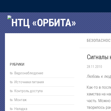
Главная
Рубрики
Программное обеспечение
БЕЗОПАСНОС
Наши программы
Сервисы интернет
Сигналы 
Подарки
РУБРИКИ
28.11.2010
Ценообразование и сметы
Видеонаблюдение
Пожарная безопасность
Любовь к люд
Источники питания
Источники питания
Как-то в посл
Контроль доступа
Проектирование
хамства на на
Монтаж
часть. Можно 
Охранная сигнализация
творилось ран
Охранная деятельность
Наладка