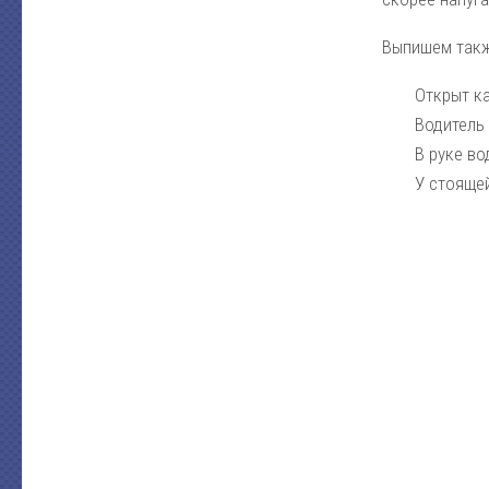
Выпишем такж
Открыт к
Водитель 
В руке во
У стояще