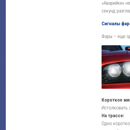
«Аварийки» н
секунд разгл
Сигналы фар
Фары – еще о
Короткое ми
Истолковать э
На трассе:
Одно коротко