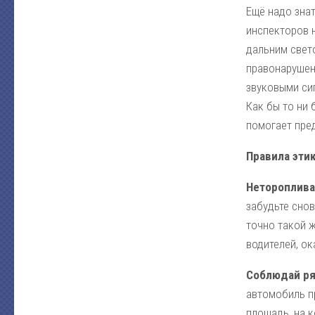
Ещё надо зна
инспекторов н
дальним свет
правонарушен
звуковыми сиг
Как бы то ни 
помогает пре
Правила эти
Нетороплива
забудьте снов
точно такой ж
водителей, ок
Соблюдай р
автомобиль пр
площадь, на 