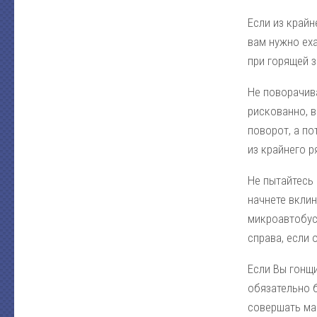
Если из крайн
вам нужно еха
при горящей з
Не поворачива
рискованно, 
поворот, а по
из крайнего р
Не пытайтесь
начнете вклин
микроавтобус,
справа, если 
Если Вы гонщи
обязательно б
совершать ма