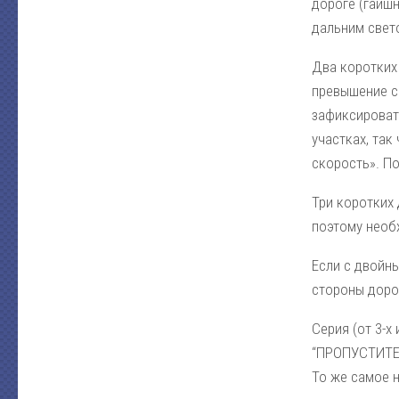
дороге (гаишн
дальним свето
Два коротких
превышение с
зафиксировать
участках, так
скорость». По
Три коротких
поэтому нео
Если с двойны
стороны доро
Серия (от 3-х
“ПРОПУСТИТЕ
То же самое 