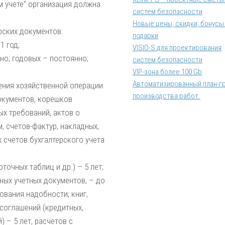
ом учете” организация должна
систем безопасности
Новые цены, скидки, бонусы
рских документов:
подарки
1 год;
VISIO-S для проектирования
но; годовых – постоянно;
систем безопасности
VIP-зона более 100 Gb
Автоматизированный план-г
ения хозяйственной операции
производства работ.
окументов, корешков
ых требований, актов о
, счетов-фактур, накладных,
х счетов бухгалтерского учета
точных таблиц и др.) – 5 лет;
ных учетных документов, – до
ования надобности; книг,
 соглашений (кредитных,
 – 5 лет, расчетов с