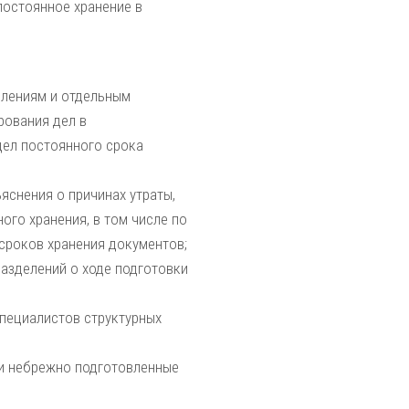
постоянное хранение в
елениям и отдельным
рования дел в
дел постоянного срока
яснения о причинах утраты,
ого хранения, в том числе по
сроков хранения документов;
разделений о ходе подготовки
специалистов структурных
 и небрежно подготовленные