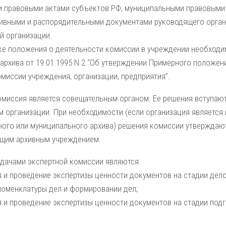
 правовыми актами субъектов РФ, муниципальными правовыми а
ивными и распорядительными документами руководящего орган
й организации.
ке положения о деятельности комиссии в учреждении необходи
архива от 19.01.1995 N 2 “Об утверждении Примерного положе
миссии учреждения, организации, предприятия”.
омиссия является совещательным органом. Ее решения вступают
м организации. При необходимости (если организация являетс
ного или муниципального архива) решения комиссии утверждают
щим архивным учреждением.
дачами экспертной комиссии являются:
я и проведение экспертизы ценности документов на стадии дел
номенклатуры дел и формировании дел;
 и проведение экспертизы ценности документов на стадии подг