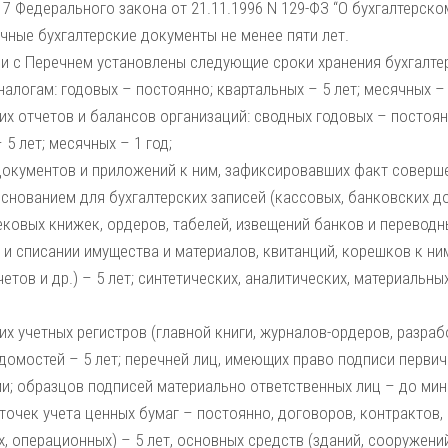
17 Федерального закона от 21.11.1996 N 129-ФЗ “О бухгалтерск
чные бухгалтерские документы не менее пяти лет.
ии с Перечнем установлены следующие сроки хранения бухгалте
налогам: годовых – постоянно; квартальных – 5 лет; месячных – 
их отчетов и балансов организаций: сводных годовых – постоян
 5 лет; месячных – 1 год;
документов и приложений к ним, зафиксировавших факт соверш
основанием для бухгалтерских записей (кассовых, банковских д
ковых книжек, ордеров, табелей, извещений банков и переводн
 и списании имущества и материалов, квитанций, корешков к ним
етов и др.) – 5 лет; синтетических, аналитических, материальны
их учетных регистров (главной книги, журналов-ордеров, разрабо
домостей – 5 лет; перечней лиц, имеющих право подписи первич
и; образцов подписей материально ответственных лиц – до мин
точек учета ценных бумаг – постоянно, договоров, контрактов,
, операционных) – 5 лет, основных средств (зданий, сооружений)