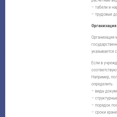
расчетные ве
– табели и н
– трудовые д
Организация
Организация 
государствен
указывается с
Если в учрежд
соответствую
Например, по
определить:
– виды докум
– структурны
– порядок по
– сроки хране