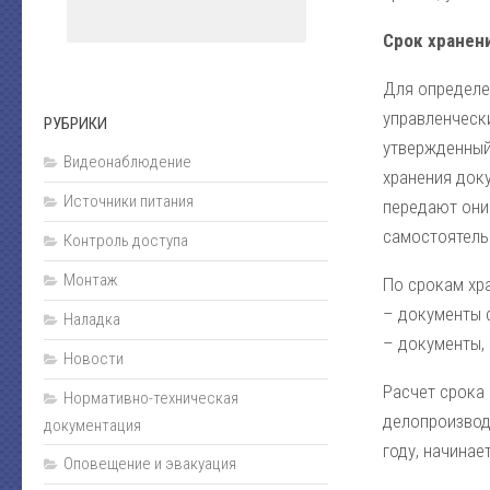
Срок хранен
Для определе
управленчески
РУБРИКИ
утвержденный 
Видеонаблюдение
хранения доку
Источники питания
передают они
самостоятель
Контроль доступа
Монтаж
По срокам хр
– документы с
Наладка
– документы,
Новости
Расчет срока 
Нормативно-техническая
делопроизвод
документация
году, начинает
Оповещение и эвакуация