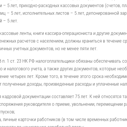
 – 5 лет, приходно-расходных кассовых документов (счетов, пл
иц – 5 лет, исполнительных листов – 5 лет, депонированной зар
 – 5 лет.
кассовые ленты, книги кассира-операциониста и другие докум
енежных расчетов с населением, должны храниться в течение с
ичных учетных документов, но не менее пяти лет.
8 п. 1 ст. 23 НК РФ налогоплательщики обязаны обеспечивать с
о и налогового учета, а также других документов, которые нео
чение четырех лет. Кроме того, в течение этого срока необходи
 полученные доходы, произведенные расходы и уплаченные нал
 кадровой документации составляет 75 лет. К ней относятся та
аспоряжения руководителя о приеме, увольнении, перемещении 
тпусков;
, личные карточки работников (в том числе временных работник