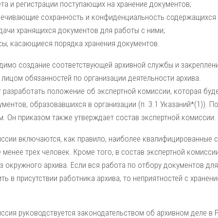
ета и регистрации поступающих на хранение документов;
печивающие сохранность и конфиденциальность содержащихся в
дачи хранящихся документов для работы с ними;
сы, касающиеся порядка хранения документов.
димо создание соответствующей архивной службы и закреплен
лицом обязанностей по организации деятельности архива.
т разработать положение об экспертной комиссии, которая буд
ментов, образовавшихся в организации (п. 3.1 Указаний*(1)). 
м. Он приказом также утверждает состав экспертной комиссии.
иссии включаются, как правило, наиболее квалифицированные с
 менее трех человек. Кроме того, в состав экспертной комисс
з окружного архива. Если вся работа по отбору документов дл
ть в присутствии работника архива, то неприятностей с хранен
иссия руководствуется законодательством об архивном деле в 