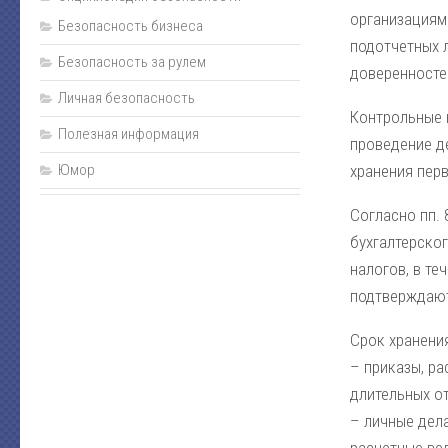
организациями
Безопасность бизнеса
подотчетных л
Безопасность за рулем
доверенностей
Личная безопасность
Контрольные 
Полезная информация
проведение д
Юмор
хранения перв
Согласно пп. 
бухгалтерског
налогов, в те
подтверждают
Срок хранения
– приказы, р
длительных о
– личные дела