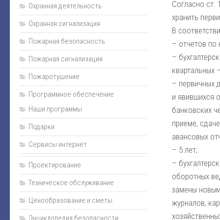
Согласно ст. 
Охранная деятельность
хранить перви
Охранная сигнализация
В соответств
Пожарная безопасность
– отчетов по 
– бухгалтерск
Пожарная сигнализация
квартальных –
Пожаротушение
– первичных 
Программное обеспечение
и явившихся 
Наши программы
банковских че
приеме, сдаче
Подарки
авансовых отч
Сервисы интернет
– 5 лет;
– бухгалтерск
Проектирование
оборотных ве
Техническое обслуживание
замены новым
Ценообразование и сметы
журналов, кар
хозяйственных
Энциклопедия безопасности