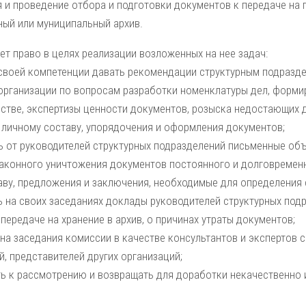
я и проведение отбора и подготовки документов к передаче на 
ный или муниципальный архив.
т право в целях реализации возложенных на нее задач:
 своей компетенции давать рекомендации структурным подразд
организации по вопросам разработки номенклатуры дел, форми
стве, экспертизы ценности документов, розыска недостающих 
о личному составу, упорядочения и оформления документов;
ь от руководителей структурных подразделений письменные объ
законного уничтожения документов постоянного и долговременн
аву, предложения и заключения, необходимые для определения 
ь на своих заседаниях доклады руководителей структурных под
передаче на хранение в архив, о причинах утраты документов;
на заседания комиссии в качестве консультантов и экспертов 
, представителей других организаций;
ть к рассмотрению и возвращать для доработки некачественно