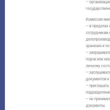
– организаци
государствен
Комиссия имее
– в пределах
сотрудникам 
делопроизвод
хранения и п
– запрашиват
порчи или не
личному сост
– заслушиват
документов к 
– приглашать 
подразделений
– не принима
документы.