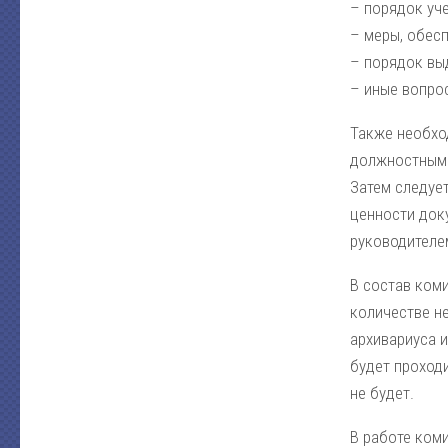
– порядок уч
– меры, обес
– порядок вы
– иные вопро
Также необхо
должностным 
Затем следуе
ценности доку
руководителе
В состав ком
количестве не
архивариуса и
будет проходи
не будет.
В работе ком