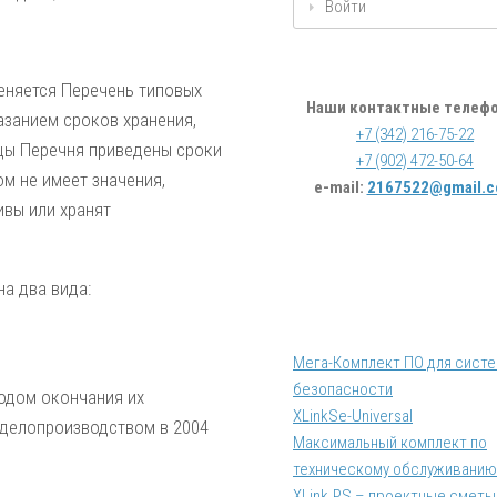
Войти
еняется Перечень типовых
Наши контактные телеф
азанием сроков хранения,
+7 (342) 216-75-22
ицы Перечня приведены сроки
+7 (902) 472-50-64
м не имеет значения,
e-mail:
2167522@gmail.
ивы или хранят
а два вида:
Мега-Комплект ПО для сист
безопасности
годом окончания их
XLinkSe-Universal
 делопроизводством в 2004
Максимальный комплект по
техническому обслуживанию
XLink.PS – проектные сметы