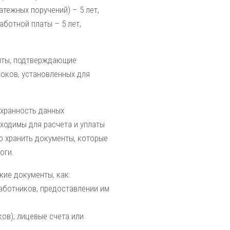
атежных поручений) – 5 лет,
аботной платы – 5 лет,
енты, подтверждающие
роков, установленных для
охранность данных
бходимы для расчета и уплаты
мо хранить документы, которые
оги.
кие документы, как:
работников, предоставлении им
ов); лицевые счета или