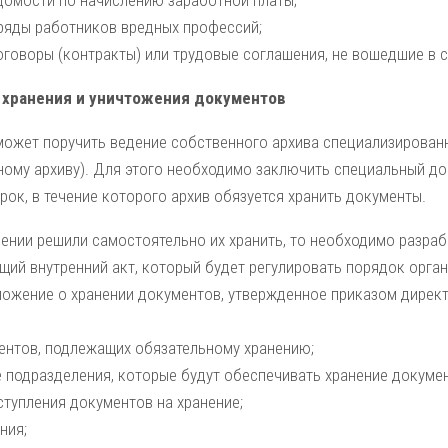
домости по начислению заработной платы;
аряды работников вредных профессий;
оговоры (контракты) или трудовые соглашения, не вошедшие в с
 хранения и уничтожения документов
может поручить ведение собственного архива специализированн
ному архиву). Для этого необходимо заключить специальный до
рок, в течение которого архив обязуется хранить документы.
ении решили самостоятельно их хранить, то необходимо разраб
щий внутренний акт, который будет регулировать порядок орга
ложение о хранении документов, утвержденное приказом директ
ентов, подлежащих обязательному хранению;
е подразделения, которые будут обеспечивать хранение докумен
ступления документов на хранение;
ния;