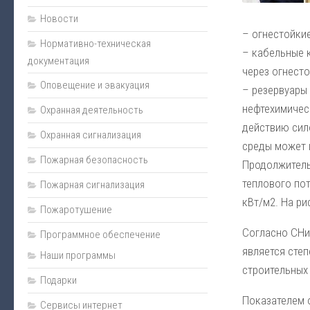
Монтаж
Новости
– огнестойки
Пожарная сигнализация
Нормативно-техническая
– кабельные 
документация
Энциклопедия безопасности
через огнест
Оповещение и эвакуация
Юмор
– резервуары
Безопасность за рулем
нефтехимичес
Охранная деятельность
действию сил
Безопасность бизнеса
Охранная сигнализация
среды может 
Полезная информация
Пожарная безопасность
Продолжитель
Личная безопасность
теплового по
Пожарная сигнализация
Наладка
кВт/м2. На р
Пожаротушение
Видеонаблюдение
Согласно СНи
Программное обеспечение
Оповещение и эвакуация
является степ
Наши программы
Техническое обслуживание
строительных
Подарки
Контроль доступа
Показателем 
Сервисы интернет