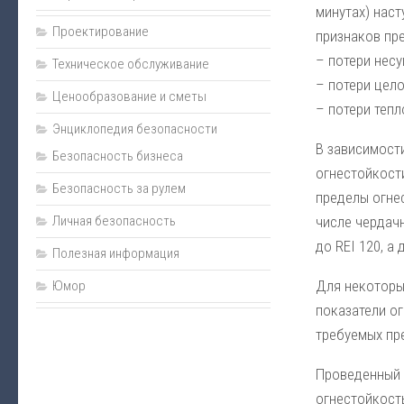
Пожаротушение
минутах) нас
Проектирование
Нормативно-техническая документация
признаков пр
– потери несу
Техническое обслуживание
Прайс
– потери цело
Ценообразование и сметы
Карта сайта
– потери тепл
Энциклопедия безопасности
Подарки
В зависимост
Безопасность бизнеса
Интернет-магазин
огнестойкости
Безопасность за рулем
пределы огнес
Личная безопасность
числе чердачн
до REI 120, а
Полезная информация
Для некоторы
Юмор
показатели о
требуемых пр
Проведенный 
огнестойкост