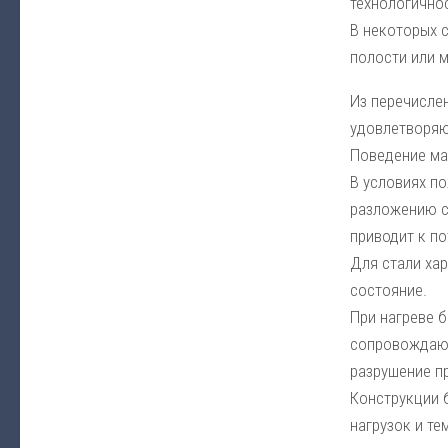
технологично
В некоторых 
полости или 
Из перечисле
удовлетворяю
Поведение ма
В условиях п
разложению с
приводит к по
Для стали ха
состояние.
При нагреве б
сопровождающ
разрушение п
Конструкции 
нагрузок и те