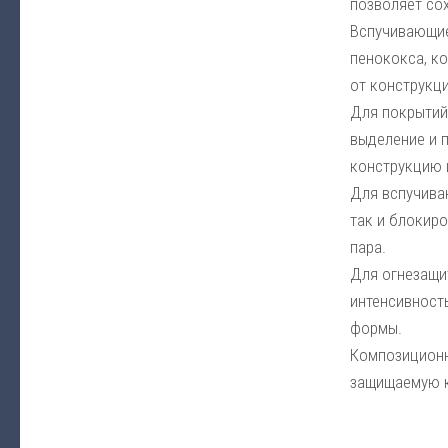
позволяет со
Вспучивающие
пенококса, к
от конструкци
Для покрытий
выделение и 
конструкцию 
Для вспучива
так и блокир
пара.
Для огнезащи
интенсивност
формы.
Композиционн
защищаемую к