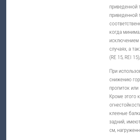
приведенной т
приведенной то
соответственн
когда минимал
исключением с
случаях, а та
(RE 15, REI 1
При использо
снижению гор
пропиток или
Кроме этого 
огнестойкост
клееные балк
задний, имею
см, нагруженн