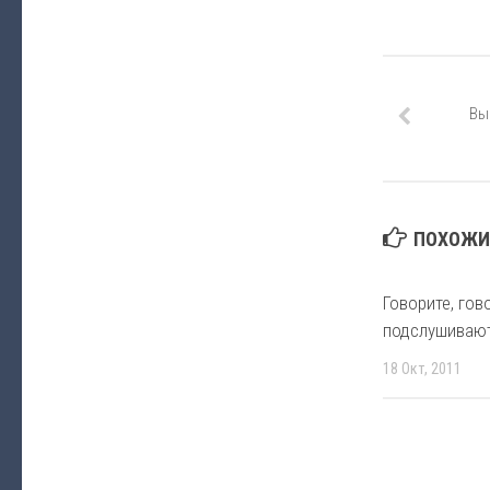
Вы
ПОХОЖИЕ
Говорите, гов
подслушиваю
18 Окт, 2011