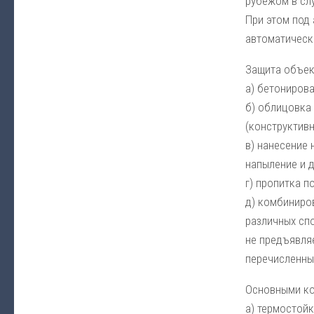
рубежом в сл
При этом под
автоматическ
Защита объек
а) бетонирова
б) облицовка
(конструктивн
в) нанесение
напыление и др
г) пропитка 
д) комбиниро
различных сп
не предъявля
перечисленны
Основными ко
а) термостойк