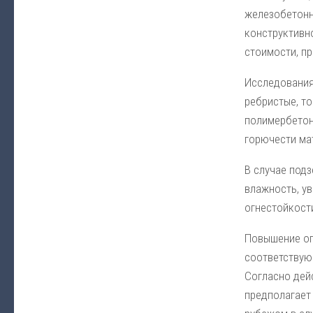
железобетонн
конструктивн
стоимости, п
Исследования
ребристые, т
полимербетон
горючести ма
В случае под
влажность, у
огнестойкост
Повышение ог
соответствую
Согласно дей
предполагает