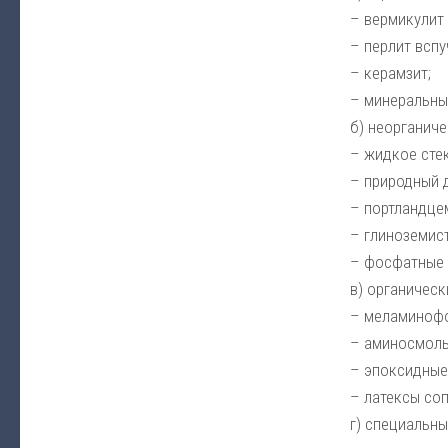
– вермикулит 
– перлит вспу
– керамзит;
– минеральны
б) неорганич
– жидкое сте
– природный 
– портландце
– глиноземис
– фосфатные 
в) органичес
– меламинофо
– аминосмолы
– эпоксидные
– латексы со
г) специальн