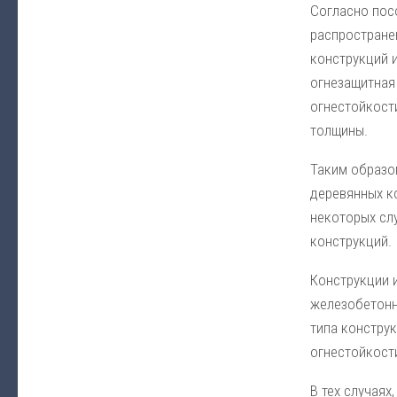
Согласно пос
распростране
конструкций и
огнезащитная
огнестойкост
толщины.
Таким образо
деревянных ко
некоторых сл
конструкций.
Конструкции 
железобетонн
типа констру
огнестойкост
В тех случаях