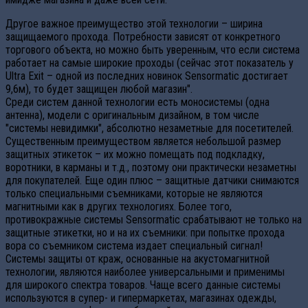
Другое важное преимущество этой технологии – ширина
защищаемого прохода. Потребности зависят от конкретного
торгового объекта, но можно быть уверенным, что если система
работает на самые широкие проходы (сейчас этот показатель у
Ultra Exit – одной из последних новинок Sensormatic достигает
9,6м), то будет защищен любой магазин".
Среди систем данной технологии есть моносистемы (одна
антенна), модели с оригинальным дизайном, в том числе
"системы невидимки", абсолютно незаметные для посетителей.
Существенным преимуществом является небольшой размер
защитных этикеток – их можно помещать под подкладку,
воротники, в карманы и т.д., поэтому они практически незаметны
для покупателей. Еще один плюс – защитные датчики снимаются
только специальными съемниками, которые не являются
магнитными как в других технологиях. Более того,
противокражные системы Sensormatic срабатывают не только на
защитные этикетки, но и на их съемники: при попытке прохода
вора со съемником система издает специальный сигнал!
Системы защиты от краж, основанные на акустомагнитной
технологии, являются наиболее универсальными и применимы
для широкого спектра товаров. Чаще всего данные системы
используются в супер- и гипермаркетах, магазинах одежды,