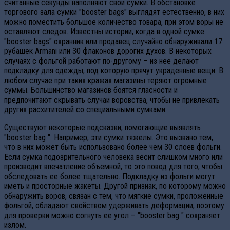
считанные секунды наполняют свои сумки. В обстановке
торгового зала сумки "booster bags" выглядят естественно, в них
можно поместить большое количество товара, при этом воры не
оставляют следов. Известны истории, когда в одной сумке
"booster bags" охранник или продавец случайно обнаруживали 17
рубашек Armani или 30 флаконов дорогих духов. В некоторых
случаях с фольгой работают по-другому – из нее делают
подкладку для одежды, под которую прячут украденные вещи. В
любом случае при таких кражах магазины теряют огромные
суммы. Большинство магазинов боятся гласности и
предпочитают скрывать случаи воровства, чтобы не привлекать
других расхитителей со специальными сумками.
Существуют некоторые подсказки, помогающие выявлять
"booster bag ". Например, эти сумки тяжелы. Это вызвано тем,
что в них может быть использовано более чем 30 слоев фольги.
Если сумка подозрительного человека весит слишком много или
производит впечатление объемной, то это повод для того, чтобы
обследовать ее более тщательно. Подкладку из фольги могут
иметь и просторные жакеты. Другой признак, по которому можно
обнаружить воров, связан с тем, что мягкие сумки, проложенные
фольгой, обладают свойством удерживать деформации, поэтому
для проверки можно согнуть ее угол – "booster bag " сохраняет
излом.