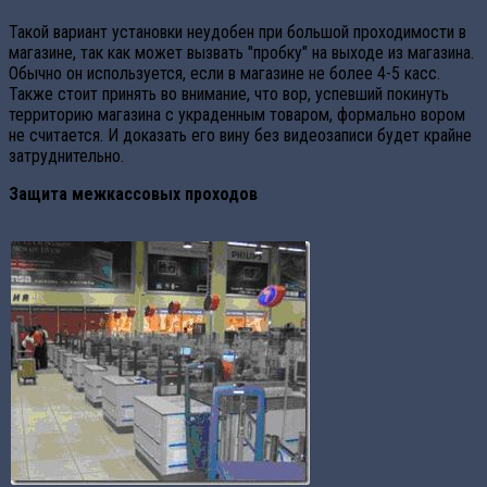
Такой вариант установки неудобен при большой проходимости в
магазине, так как может вызвать "пробку" на выходе из магазина.
Обычно он используется, если в магазине не более 4-5 касс.
Также стоит принять во внимание, что вор, успевший покинуть
территорию магазина с украденным товаром, формально вором
не считается. И доказать его вину без видеозаписи будет крайне
затруднительно.
Защита межкассовых проходов