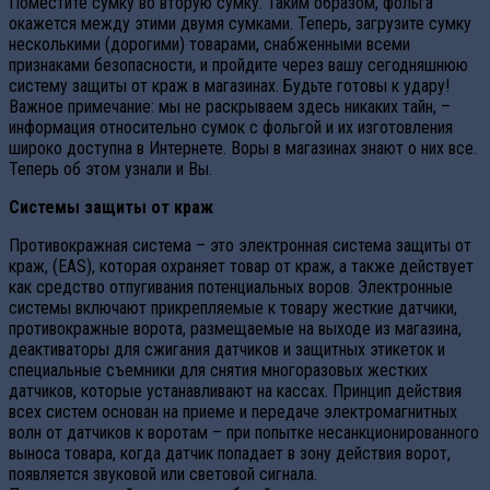
Поместите сумку во вторую сумку. Таким образом, фольга
окажется между этими двумя сумками. Теперь, загрузите сумку
несколькими (дорогими) товарами, снабженными всеми
признаками безопасности, и пройдите через вашу сегодняшнюю
систему защиты от краж в магазинах. Будьте готовы к удару!
Важное примечание: мы не раскрываем здесь никаких тайн, –
информация относительно сумок с фольгой и их изготовления
широко доступна в Интернете. Воры в магазинах знают о них все.
Теперь об этом узнали и Вы.
Системы защиты от краж
Противокражная система – это электронная система защиты от
краж, (EAS), которая охраняет товар от краж, а также действует
как средство отпугивания потенциальных воров. Электронные
системы включают прикрепляемые к товару жесткие датчики,
противокражные ворота, размещаемые на выходе из магазина,
деактиваторы для сжигания датчиков и защитных этикеток и
специальные съемники для снятия многоразовых жестких
датчиков, которые устанавливают на кассах. Принцип действия
всех систем основан на приеме и передаче электромагнитных
волн от датчиков к воротам – при попытке несанкционированного
выноса товара, когда датчик попадает в зону действия ворот,
появляется звуковой или световой сигнала.