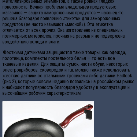
металлизированных элементов, а также ровная гладкая
поверхность. Вечная проблема владельцев продуктовых
магазинов — защита замороженных продуктов — наконец-то
решена благодаря появлению этикетки для замороженных
продуктов (ее часто называют «мясной»). Эта этикетка
отличается от всех прочих. Она изготовлена из специальных
полимерных материалов, прочная на разрыв и не подвержена
воздействию холода и влаги.
Жесткими датчиками защищаются такие товары, как одежда,
полотенца, комплекты постельного белья — то есть все
тканевые изделия. Для защиты сумок, части обуви, некоторых
электроприборов, сковородок и т.п. можно также использовать
жесткие датчики cо стальными тросиками либо датчики Padlock
(рис.2), которые совсем недавно появились на российском рынке
и набирают популярность благодаря удобству в эксплуатации и
высочайшим рабочим характеристикам.