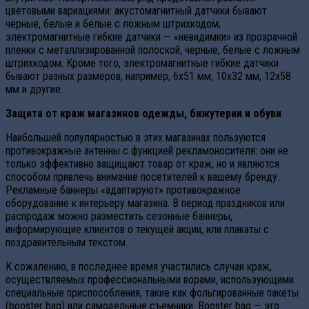
цветовыми вариациями: акустомагнитный датчики бывают
черные, белые и белые с ложным штрихкодом;
электромагнитные гибкие датчики — «невидимки» из прозрачной
пленки с металлизированной полоской, черные, белые с ложным
штрихкодом. Кроме того, электромагнитные гибкие датчики
бывают разных размеров, например, 6х51 мм, 10х32 мм, 12х58
мм и другие.
Защита от краж магазинов одежды, бижутерии и обуви
Наибольшей популярностью в этих магазинах пользуются
противокражные антенны с функцией рекламоносителя: они не
только эффективно защищают товар от краж, но и являются
способом привлечь внимание посетителей к вашему бренду.
Рекламные баннеры «адаптируют» противокражное
оборудование к интерьеру магазина. В период праздников или
распродаж можно разместить сезонные баннеры,
информирующие клиентов о текущей акции, или плакаты с
поздравительным текстом.
К сожалению, в последнее время участились случаи краж,
осуществляемых профессиональными ворами, использующими
специальные приспособления, такие как фольгированные пакеты
(booster bag) или самодельные съемники. Booster bag — это