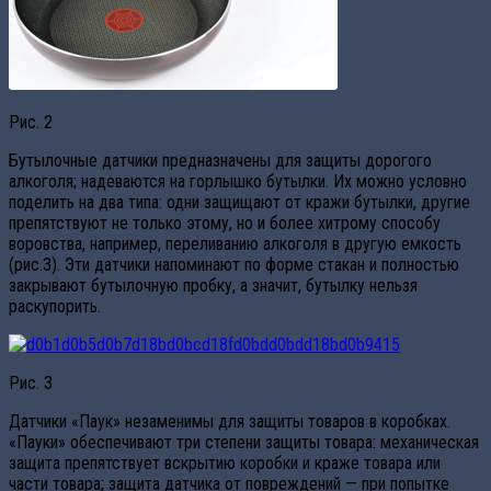
Рис. 2
Бутылочные датчики предназначены для защиты дорогого
алкоголя; надеваются на горлышко бутылки. Их можно условно
поделить на два типа: одни защищают от кражи бутылки, другие
препятствуют не только этому, но и более хитрому способу
воровства, например, переливанию алкоголя в другую емкость
(рис.3). Эти датчики напоминают по форме стакан и полностью
закрывают бутылочную пробку, а значит, бутылку нельзя
раскупорить.
Рис. 3
Датчики «Паук» незаменимы для защиты товаров в коробках.
«Пауки» обеспечивают три степени защиты товара: механическая
защита препятствует вскрытию коробки и краже товара или
части товара; защита датчика от повреждений — при попытке