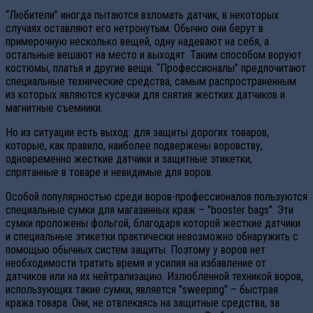
“Любители” иногда пытаются взломать датчик, в некоторых
случаях оставляют его нетронутым. Обычно они берут в
примерочную несколько вещей, одну надевают на себя, а
остальные вешают на место и выходят. Таким способом воруют
костюмы, платья и другие вещи. “Профессионалы” предпочитают
специальные технические средства, самым распространенным
из которых являются кусачки для снятия жестких датчиков и
магнитные съемники.
Но из ситуации есть выход: для защиты дорогих товаров,
которые, как правило, наиболее подвержены воровству,
одновременно жесткие датчики и защитные этикетки,
спрятанные в товаре и невидимые для воров.
Особой популярностью среди воров-профессионалов пользуются
специальные сумки для магазинных краж – "booster bags". Эти
сумки проложены фольгой, благодаря которой жесткие датчики
и специальные этикетки практически невозможно обнаружить с
помощью обычных систем защиты. Поэтому у воров нет
необходимости тратить время и усилия на избавление от
датчиков или на их нейтрализацию. Излюбленной техникой воров,
использующих такие сумки, является "sweeping" – быстрая
кража товара. Они, не отвлекаясь на защитные средства, за