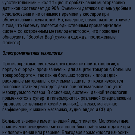
чувствительными – коэффициент срабатывания многоразовых
датчиков составляет до 90%. Съемники датчиков очень удобны в
использовании и не отнимают времени у кассиров при
обслуживании покупателей. Но, наверное, самое важное отличие
в том, что Gateway является единственным производителем
систем со встроенным металлодетектором, что позволяет
обнаружить "Booster Bag"(сумки и одежду, проложенные
фольгой).
Электромагнитная технология
Противокражные системы электромагнитной технологии, в
первую очередь, предназначены для защиты товаров с большим
товарооборотом, так как на больших торговых площадках
расходные материалы к системам защиты от краж являются
основной статьей расходов даже при оптимальном проценте
маркируемого товара. В основном, системы данной технологии
применяются в супер- и гипермаркетах различной специализации
(продовольственных и хозяйственных), аптеках, магазинах
парфюмерии, книжных магазинах, аудио, видео и CD, др.
Большое значение имеет внешний вид этикеток. Малозаметные,
практически невидимые метки, способны срабатывать даже при
их повреждении или разрыве. Благодаря возможности наносить