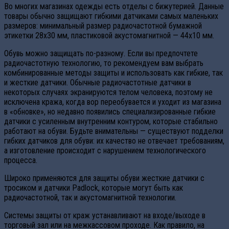
Во многих магазинах одежды есть отделы с бижутерией. Данные
товары обычно защищают гибкими датчиками самых маленьких
размеров: минимальный размер радиочастотной бумажной
этикетки 28х30 мм, пластиковой акустомагнитной — 44х10 мм.
Обувь можно защищать по-разному. Если вы предпочтете
радиочастотную технологию, то рекомендуем вам выбрать
комбинированные методы защиты и использовать как гибкие, так
и жесткие датчики. Обычные радиочастотные датчики в
некоторых случаях экранируются телом человека, поэтому не
исключена кража, когда вор переобувается и уходит из магазина
в «обновке», но недавно появились специализированные гибкие
датчики с усиленным внутренним контуром, которые стабильно
работают на обуви. Будьте внимательны — существуют подделки
гибких датчиков для обуви: их качество не отвечает требованиям,
а изготовление происходит с нарушением технологического
процесса.
Широко применяются для защиты обуви жесткие датчики с
тросиком и датчики Padlock, которые могут быть как
радиочастотной, так и акустомагнитной технологии.
Системы защиты от краж устанавливают на входе/выходе в
торговый зал или на межкассовом проходе. Как правило, на