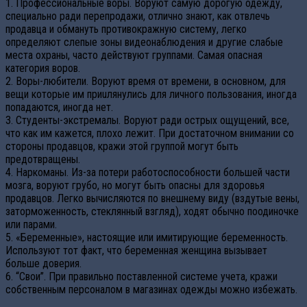
1. Профессиональные воры. Воруют самую дорогую одежду,
специально ради перепродажи, отлично знают, как отвлечь
продавца и обмануть противокражную систему, легко
определяют слепые зоны видеонаблюдения и другие слабые
места охраны, часто действуют группами. Самая опасная
категория воров.
2. Воры-любители. Воруют время от времени, в основном, для
вещи которые им приuлянулись для личного пользования, иногда
попадаются, иногда нет.
3. Студенты-экстремалы. Воруют ради острых ощущений, все,
что как им кажется, плохо лежит. При достаточном внимании со
стороны продавцов, кражи этой группой могут быть
предотвращены.
4. Наркоманы. Из-за потери работоспособности большей части
мозга, воруют грубо, но могут быть опасны для здоровья
продавцов. Легко вычисляются по внешнему виду (вздутые вены,
заторможенность, стеклянный взгляд), ходят обычно поодиночке
или парами.
5. «Беременные», настоящие или имитирующие беременность.
Используют тот факт, что беременная женщина вызывает
больше доверия.
6. “Свои”. При правильно поставленной системе учета, кражи
собственным персоналом в магазинах одежды можно избежать.