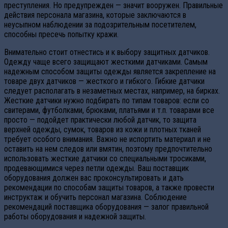
преступления. Но предупрежден — значит вооружен. Правильные
действия персонала магазина, которые заключаются в
неусыпном наблюдении за подозрительным посетителем,
способны пресечь попытку кражи.
Внимательно стоит отнестись и к выбору защитных датчиков.
Одежду чаще всего защищают жесткими датчиками. Самым
надежным способом защиты одежды является закрепление на
товаре двух датчиков — жесткого и гибкого. Гибкие датчики
следует располагать в незаметных местах, например, на бирках.
Жесткие датчики нужно подбирать по типам товаров: если со
свитерами, футболками, брюками, платьями и т.п. товарами все
просто — подойдет практически любой датчик, то защита
верхней одежды, сумок, товаров из кожи и плотных тканей
требует особого внимания. Важно не испортить материал и не
оставить на нем следов или вмятин, поэтому предпочтительно
использовать жесткие датчики со специальными тросиками,
продевающимися через петли одежды. Ваш поставщик
оборудования должен вас проконсультировать и дать
рекомендации по способам защиты товаров, а также провести
инструктаж и обучить персонал магазина. Соблюдение
рекомендаций поставщика оборудования — залог правильной
работы оборудования и надежной защиты.