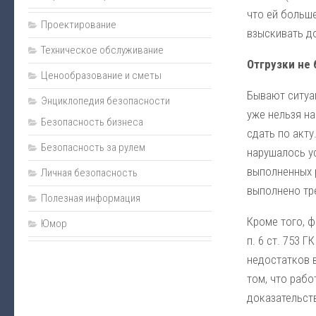
Пожаротушение
что ей больше
Проектирование
Нормативно-техническая документация
взыскивать до
Техническое обслуживание
Прайс
Отгрузки не 
Ценообразование и сметы
Карта сайта
Бывают ситуац
Энциклопедия безопасности
Подарки
уже нельзя на
Безопасность бизнеса
Интернет-магазин
сдать по акту
Безопасность за рулем
нарушалось у
выполненных р
Личная безопасность
выполнено тре
Полезная информация
Кроме того, ф
Юмор
п. 6 ст. 753 
недостатков в
том, что рабо
доказательств