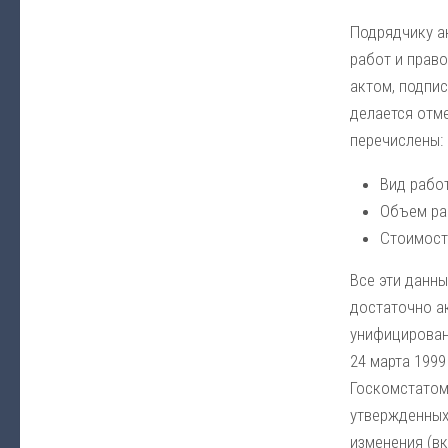
Подрядчику а
работ и прав
актом, подпис
делается отме
перечислены:
Вид рабо
Объем ра
Стоимост
Все эти данны
достаточно ак
унифицирован
24 марта 199
Госкомстатом
утвержденных
изменения (в