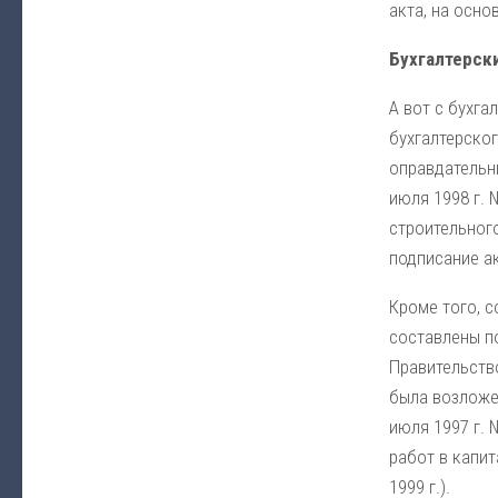
акта, на осно
Бухгалтерски
А вот с бухга
бухгалтерско
оправдательн
июля 1998 г. 
строительного
подписание ак
Кроме того, с
составлены п
Правительств
была возложе
июля 1997 г.
работ в капи
1999 г.).