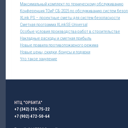
Максимальный комплект по техническому обслуживанию
Конференция ТОиР СБ-2025 по обслуживанию систем безо
XLink.PS – проектные сметы для систем безопасности
Сметная программа XLinkSE-Universal
Особые условия производства работ в строительстве
Накладные расходы и сметная прибыль
Новые правила противопожарного режима
Новые цены, скидки, бонусы и подарки
Что такое зануление
НТЦ "ОРБИТА"
+7 (342) 216-75-22
+7 (902) 472-50-64