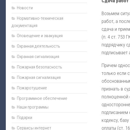
Сдача работ
Монтаж
Новости
Возьмем ситу
Пожарная сигнализация
Нормативно-техническая
работ, а посл
документация
Энциклопедия безопасности
сдача и прие
Оповещение и эвакуация
Юмор
(п. 4 ст. 753
подрядчику сд
Безопасность за рулем
Охранная деятельность
подписывает а
Безопасность бизнеса
Охранная сигнализация
Полезная информация
Причем однос
Пожарная безопасность
только если с
Личная безопасность
Пожарная сигнализация
обоснованными
Наладка
Пожаротушение
признать в су
Видеонаблюдение
полноценной 
Программное обеспечение
Оповещение и эвакуация
односторонне
Наши программы
подписанием 
Техническое обслуживание
Подарки
кодексу, базу
Контроль доступа
оплаты (ст. 1
Сервисы интернет