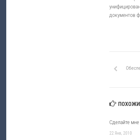
унифицирован
документов ф
Обеспе
ПОХОЖИЕ
Сделайте мне
22 Янв, 2010