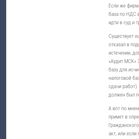
Если же фирма
база по НДС 
идти в суд и 
Существует е
отказал в по
истечении, до
«Аудит МСК» 
базу для исч
налоговой баз
сдачи работ).
должен был п
А вот по мнен
примет в опр
Гражданского
акт, или если