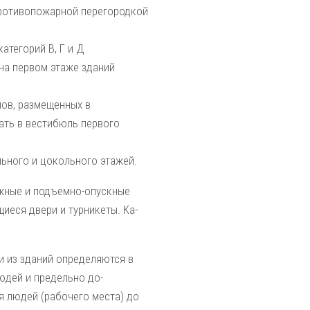
противопожарной перегородкой
атегорий В, Г и Д
на первом этаже зданий
лов, размещенных в
ать в вестибюль первого
льного и цокольного этажей.
ижные и подъемно-опускные
иеся двери и турникеты. Ка­
и из зданий определяются в
юдей и предельно до­
я людей (рабочего места) до