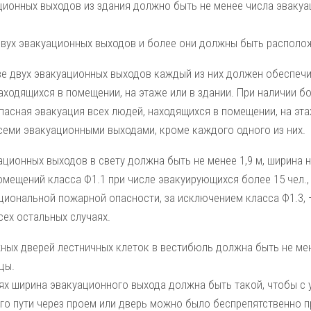
ционных выходов из здания должно быть не менее числа эваку
двух эвакуационных выходов и более они должны быть располо
ве двух эвакуационных выходов каждый из них должен обеспеч
аходящихся в по­мещении, на этаже или в здании. При наличии б
асная эвакуация всех людей, находящихся в помеще­нии, на эта
семи эвакуацион­ными выходами, кроме каждого одного из них.
ционных выходов в свету должна быть не менее 1,9 м, ширина н
помещений класса Ф1.1 при числе эвакуирующихся более 15 чел.,
иональной пожарной опас­ности, за исключением класса Ф1.3, —
всех остальных случаях.
ных дверей лестничных клеток в вестибюль должна быть не ме
цы.
аях ширина эвакуационного выхода должна быть такой, чтобы с 
го пути через проем или дверь можно было беспрепятственно 