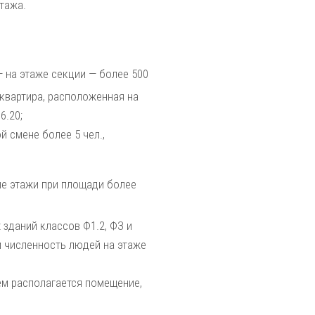
тажа.
— на этаже секции — более 500
квартира, расположенная на
6.20;
 смене более 5 чел.,
е этажи при площади более
зданий классов Ф1.2, ФЗ и
м численность людей на этаже
ем располагается помещение,