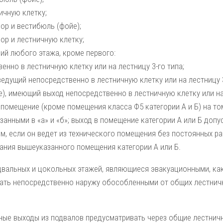
ичную клетку;
ор и вестибюль (фойе);
ор и лестничную клетку;
ий любого этажа, кроме первого:
енно в лестничную клетку или на лестницу 3-го типа;
ведущий непосредственно в лестничную клетку или на лест­ницу 3
е), имеющий выход непосредственно в лестничную клетку или на 
 помещение (кроме помещения класса Ф5 категории А и Б) на т
занными в «а» и «б»; выход в помещение категории А или Б допу
м, если он ведет из технического помещения без постоянных ра
ания вышеуказанного помещения категории А или Б.
двальных и цокольных этажей, являющиеся эвакуа­ционными, как
ать непосредственно на­ружу обособленными от общих лестничн
ные выходы из подвалов предусматривать через общие лест­ни