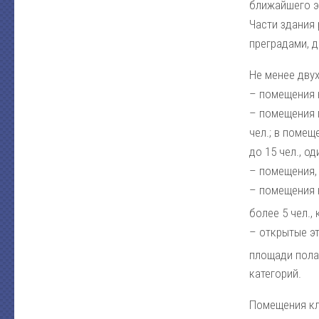
ближайшего э
Части здания
преградами, 
Не менее дву
– помещения к
– помещения 
чел.; в помещ
до 15 чел., о
– помещения,
– помещения 
более 5 чел.,
– открытые э
площади пола
категорий.
Помещения кла