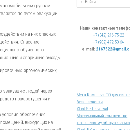
Войти
к маломобильным группам
вляется по путям эвакуации
Наши контактные телеф
оздействии на них опасных
+7 (342) 216-75-22
­действия. Спасение
+7 (902) 472-50-64
e-mail:
2167522@gmail.
пециально обученного
уационные и аварийные выходы.
ировочных, эргономических,
ю эвакуацию людей через
Мега-Комплект ПО для сист
средств пожаротушения и
безопасности
XLinkSe-Universal
з условия обеспечения
Максимальный комплект по
 помещений, выходящих на
техническому обслуживанию
XLink.PS – проектные сметы