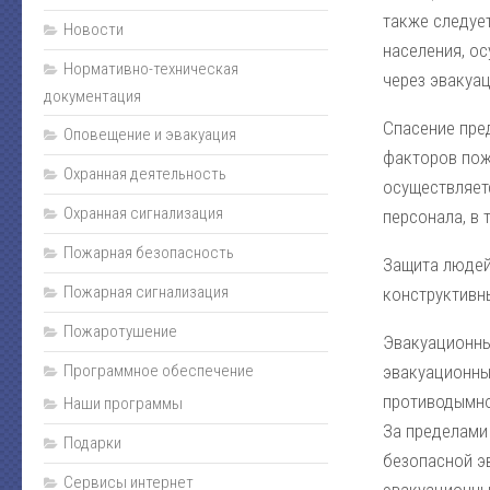
также следуе
Новости
населения, о
Нормативно-техническая
через эвакуа
документация
Спасение пре
Оповещение и эвакуация
факторов пожа
Охранная деятельность
осуществляет
Охранная сигнализация
персонала, в 
Пожарная безопасность
Защита людей
Пожарная сигнализация
конструктивн
Пожаротушение
Эвакуационны
Программное обеспечение
эвакуационны
противодымно
Наши программы
За пределами
Подарки
безопасной э
Сервисы интернет