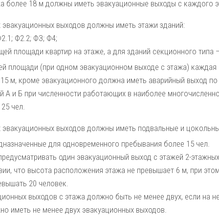
жа более 18 м должны иметь эвакуационные выходы с каждого э
х эвакуационных выходов должны иметь этажи зданий:
2.1; Ф2.2; ФЗ; Ф4;
щей площади квартир на этаже, а для зданий секционного типа 
шей площади (при одном эвакуационном выходе с этажа) каждая 
15 м, кроме эвакуационного должна иметь аварийный выход по 
й А и Б при численности работающих в наиболее многочисленной
 25 чел.
х эвакуационных выходов должны иметь подвальные и цокольны
дназначенные для одновременного пребывания более 15 чел.
предусматривать один эвакуационный выход с этажей 2-этажных 
вии, что высота расположения этажа не превышает 6 м, при это
евышать 20 человек.
ционных выходов с этажа должно быть не менее двух, если на н
но иметь не менее двух эвакуационных выходов.