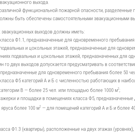
вакуационного выхода.
 различной функциональной пожарной опасности, разделенные
должны быть обеспече­ны самостоятельными эвакуационными в
х эвакуационных выходов должны иметь:
ласса Ф1.1, предназначенные для одновременного пребы­вания 
подвальных и цокольных этажей, предназначенные для одновре
ениях подвальных и цокольных эта­жей, предназначенных для о
дин го двух выходов допускается предусматривать в соответствии
 предназначенные для одновременного пребывания более 50 чел
класса Ф5 категорий А и Б с численностью работающих в наиб
2
 категории В — более 25 чел. или площадью более 1000 м
;
тажерки и площадки в помещениях класса Ф5, предназначенные 
2
 яруса более 100 м
— для помеще­ний категорий А и Б и более 4
сса Ф1.3 (квартиры), расположенные на двух этажах (уровнях)