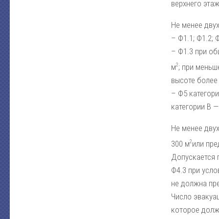
верхнего эта
Не менее дву
– Ф1.1; Ф1.2; Ф
– Ф1.3 при об
2
м
; при мень
высоте более 
– Ф5 категори
категории В —
Не менее дву
2
300 м
или пре
Допускается 
Ф4.3 при усло
не должна пр
Число эвакуа
которое долж