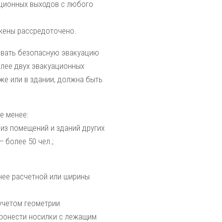
ационных выходов с любого
жены рассредоточено.
ивать безопасную эвакуацию
олее двух эвакуацион­ных
же или в здании, должна быть
е менее:
 из помещений и зданий других
 более 50 чел.;
нее расчетной или ширины
учетом геометрии
пронести носилки с лежащим