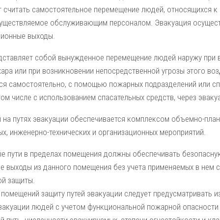
т считать самостоятельное перемещение людей, относящихся 
существляемое обслу­живающим персоналом. Эвакуация осущест
ционные выходы.
дставляет собой вынужден­ное перемещение людей наружу при в
ра или при воз­никновении непосредственной угрозы этого воз
ся самостоя­тельно, с помощью пожарных подразделений или с
том числе с использованием спасательных средств, через эва­к
 на путях эвакуации обеспечивается комплексом объемно-план
ых, инженерно-технических и организационных мероприятий.
е пути в пределах помещения должны обеспечивать безопасну
е выходы из данного помещения без учета применяемых в нем 
й защиты.
 помещений защиту путей эвакуации следует предусматривать и
вакуации людей с учетом функциональной по­жарной опасности