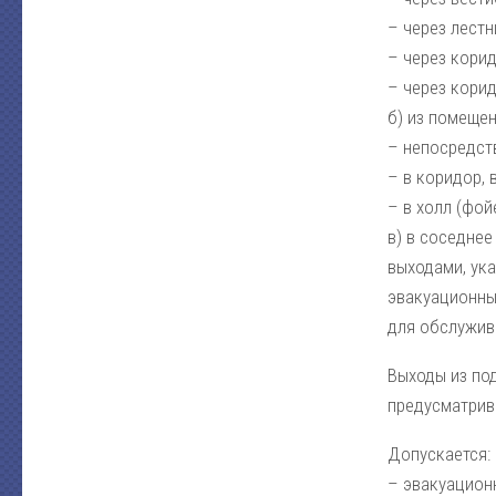
– через лестн
– через корид
– через корид
б) из помещен
– непосредств
– в коридор, 
– в холл (фой
в) в соседнее
выходами, ука
эвакуационны
для обслужив
Выходы из по
предусматрив
Допускается:
– эвакуацион