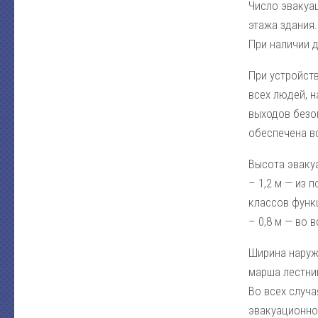
Число эвакуа
этажа здания.
При наличии 
При устройст
всех людей, н
выходов безоп
обеспечена в
Высота эвакуа
– 1,2 м — из 
классов функц
– 0,8 м — во 
Ширина наруж
марша лестни
Во всех случ
эвакуационно