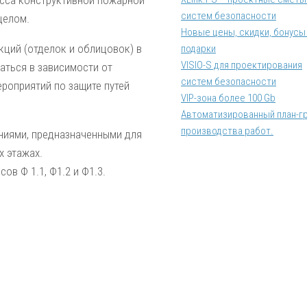
асса конструктив­ной пожарной
систем безопасности
целом.
Новые цены, скидки, бонусы
ций (отделок и облицовок) в
подарки
VISIO-S для проектирования
ться в зависимо­сти от
систем безопасности
роприятий по защите путей
VIP-зона более 100 Gb
Автоматизированный план-г
производства работ.
ниями, предназначенными для
х этажах.
в Ф 1.1, Ф1.2 и Ф1.3.