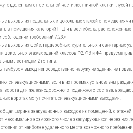
жу, отделенным от остальной части лестничной клетки глухой 
ные выходы из подвальных и цокольных этажей с помещениями к
ать в помещения категорий Г, Д и в вестибюль, расположенные 
и соблюдении требований 7.23;>
ые выходы из фойе, гардеробных, курительных и санитар­ных уз
ли цокольных этажах зданий классов Ф2, ФЗ и Ф4, предусматрив
льным лестни­цам 2-го типа;
 тамбуром выход непосредственно наружу из здания, из под­ва
ляются эвакуационными, если в их проемах установ­лены раздв
а, ворота для желез­нодорожного подвижного состава, вращающ
ашных воротах могут считаться эвакуационными выходами.
 общая ширина эвакуационных выходов из поме­щений, с этажей 
от максималь­но возможного числа эвакуирующихся через них л
сстояния от наиболее удаленного места возможного пребы­вани