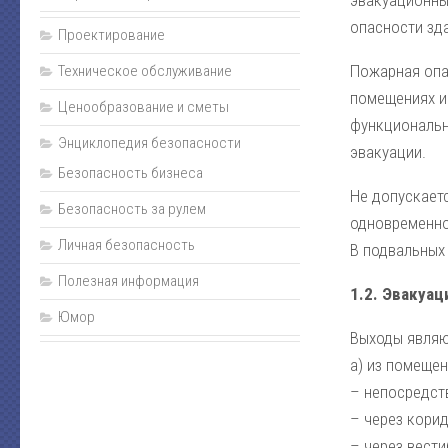
эвакуационный
опасности зда
Проектирование
Пожарная опа
Техническое обслуживание
помещениях и 
Ценообразование и сметы
функциональн
Энциклопедия безопасности
эвакуации.
Безопасность бизнеса
Не допускает
Безопасность за рулем
одновременног
Личная безопасность
В подвальных 
Полезная информация
1.2. Эвакуа
Юмор
Выходы являю
а) из помещен
– непосредст
– через корид
– через вести