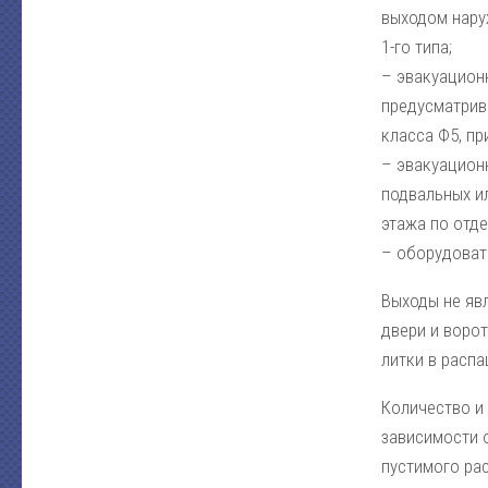
выходом нару
1-го типа;
– эвакуацион
предусматрив
класса Ф5, пр
– эвакуационн
подвальных и
этажа по отде
– оборудовать
Выходы не яв
двери и ворот
литки в расп
Количество и
зависимости 
пустимого ра