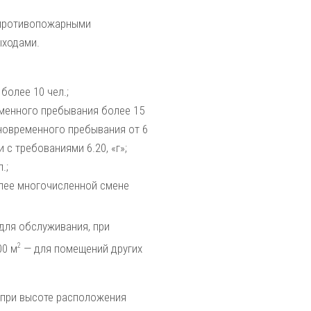
 противопожарными
ыходами.
более 10 чел.;
менного пребывания более 15
дновременного пребывания от 6
 с требованиями 6.20, «г»;
.;
олее многочисленной смене
для обслуживания, при
2
00 м
— для помещений других
, при высоте расположения