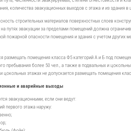
 путь, чис­ленности эвакуируемых, степени огнестойкости и кл
ния, количества эвакуационных выходов с этажа и из здания в 
сность строительных материалов поверхностных слоев конструк
на путях эва­куации за пределами помещений должна ограничива
ой пожарной опасности помещения и здания с уче­том других ме
ся размещать помещения класса Ф5 категорий А и Б под помеще
о пребывания более 50 чел., а также в подвальных и цокольны
и цокольных этажах не допускается размещать по­мещения классо
ционные и аварийные выходы
тся эвакуационными, если они ведут:
ий первого этажа наружу:
венно;
ор;
бюль (фойе);