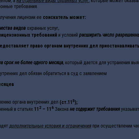
целом
, а
на отдельные виды охранных услуг
, которые может оказыв
онные требования.
олучения лицензии ее
соискатель может:
чества видов
охранных услуг,
 лицензионных требований
и условий
расширить число разрешенн
едоставляет право органам внутренних дел приостанавливат
на срок не более одного месяца
, который дается для устранения вы
утренних дел обязан обратиться в суд с заявлением
есяцев
5
влению органа внутренних дел
(ст.11
);
2
6
ленный в статьях
11
– 11
Закона
не содержит требования
указыват
водят
дополнительные условия и ограничения
при осуществлении час