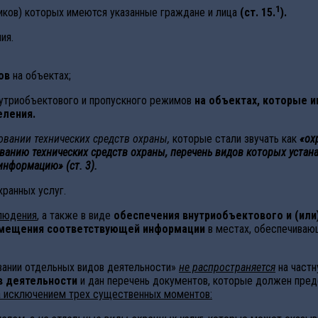
1
ников) которых имеются указанные граждане и лица
(ст. 15.
).
ия.
мов
на объектах;
внутриобъектового и пропускного режимов
на объектах, которые 
еления.
вании технических средств охраны,
которые стали звучать как
«ох
анию технических средств охраны, перечень видов которых устана
нформацию» (ст. 3).
хранных услуг.
людения
, а также в виде
обеспечения внутриобъектового и (или
змещения соответствующей информации
в местах, обеспечиваю
овании отдельных видов деятельности»
не распространяется
на частн
в деятельности
и дан перечень документов, которые должен предс
а исключением трех существенных моментов: