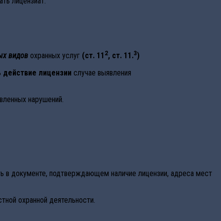
ать лицензиат.
2
3
ых видов
охранных услуг
(ст. 11
, ст. 11.
)
ь действие лицензии
случае выявления
явленных нарушений.
ь в документе, подтверждающем наличие лицензии, адреса мест
тной охранной деятельности.