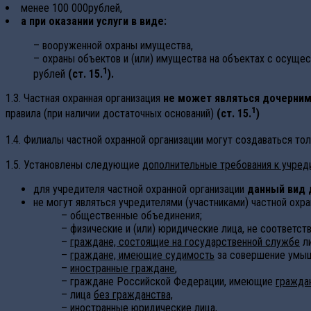
менее 100 000рублей,
а при оказании услуги в виде:
– вооруженной охраны имущества,
– охраны объектов и (или) имущества на объектах с осуще
1
рублей
(ст. 15.
).
1.3. Частная охранная организация
не может являться дочерним
1
правила (при наличии достаточных оснований)
(ст. 15.
)
1.4. Филиалы частной охранной организации могут создаваться то
1.5. Установлены следующие
дополнительные требования к учре
для учредителя частной охранной организации
данный вид 
не могут являться учредителями (участниками) частной охра
– общественные объединения;
– физические и (или) юридические лица, не соответс
–
граждане, состоящие на государственной службе
ли
–
граждане, имеющие судимость
за совершение умышл
–
иностранные граждане
,
– граждане Российской Федерации, имеющие
граждан
– лица
без гражданства,
–
иностранные юридические лица,