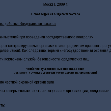
Москва. 2009 г.
Нововведения общего характера
еры действия Федеральных законов
ринимателей при проведении государственного контроля»
верок контролирующими органами стало предметом правового регу
далее Закон). Как следствие,
термин «негосударственная охранная 
ости исключены службы безопасности юридических лиц.
Наиболее существенные нововведения,
регламентирующие деятельность охранных организаций
е частной охранной организации.
ены теперь
только частные охранные организации, созданные 
ть: