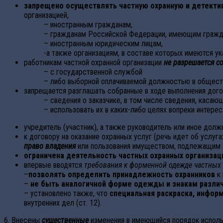
запрещено осуществлять частную охранную и детекти
организацией,
– иностранным гражданам,
– гражданам Российской Федерации, имеющим гражда
– иностранным юридическим лицам,
-а также организациям, в составе которых имеются у
работникам частной охранной организации
не разрешается с
– с государственной службой
– либо выборной оплачиваемой должностью в общес
запрещается разглашать собранные в ходе выполнения дог
– сведения о заказчике, в том числе сведения, касаю
– использовать их в каких-либо целях вопреки интерес
учредитель (участник), а также руководитель или иное дол
к договору на оказание охранных услуг (речь идет об услуг
право владения
или пользования имуществом, подлежащим
ограничена деятельность частных охранных организац
впервые вводятся
требования к форменной одежде частных
–
позволять определить принадлежность охранников
к 
–
не быть аналогичной форме одежды и знакам разли
– установлено также, что
специальная раскраска, информ
внутренних дел (ст. 12).
6. Внесены
существенные
изменения в имеющийся порядок использ