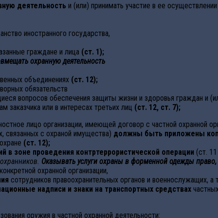
вную деятельность
и (или) принимать участие в ее осуществлени
нство иностранного государства,
казанные граждане и лица
(ст. 1);
овмещать охранную деятельность
твенных объединениях
(ст. 12);
оворных обязательств
щиеся вопросов обеспечения защиты жизни и здоровья граждан и (и
ам заказчика или в интересах третьих лиц
(ст. 12, ст. 7);
жностное лицо организации, имеющей договор с частной охранной ор
ах, связанных с охраной имущества)
должны быть приложены ко
 охране
(ст. 12);
ий в зоне проведения контртеррористической операции
(ст. 1
 охранников.
Оказывать услуги охраны в форменной одежды право, 
конкретной охранной организации,
чия
сотрудников правоохранительных органов и военнослужащих, а
ационные надписи и знаки на транспортных средствах
частных
ования оружия в частной охранной деятельности: