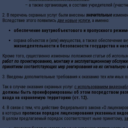
– а также организации, в составе учредителей (участ
2. В перечень охранных услуг были внесены
значительные
изменен
Вследствие этого появились
две новые услуги
, а именно:
обеспечение внутриобъектового и пропускного режи
охрана объектов и (или) имущества, а также обеспечение 
жизнедеятельности и безопасности государства и нас
Кроме того,
существенно изменены положения статьи об использо
работ по проектированию, монтажу и эксплуатационному обслужив
принятием соответствующих мер реагирования на их сигнальную и
З. Введены дополнительные требования к оказанию тех или иных о
Так в случае оказания охранных услуг
с использованием видеонаб
должны быть проинформированы об этом посредством ра
входа на охраняемую территорию
(ст. 12).
4. В связи с тем, что действие Федерального закона «О лицензир
в которых
прописан порядок лицензирования указанных видо
В целом предлагаемый порядок соответствует ныне принятому,
з