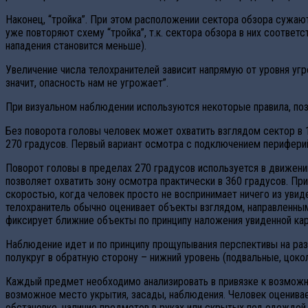
Наконец, “тройка”. При этом расположении сектора обзора сужают
уже повторяют схему “тройка”, т.к. сектора обзора в них соответ
нападения становится меньше).
Увеличение числа телохранителей зависит напрямую от уровня уг
значит, опасность нам не угрожает”.
При визуальном наблюдении используются некоторые правила, по
Без поворота головы человек может охватить взглядом сектор в 
270 градусов. Первый вариант осмотpa с подключением периферий
Поворот головы в пределах 270 градусов используется в движении
позволяет охватить зону осмотра практически в 360 градусов. Пр
скоростью, когда человек просто не воспринимает ничего из увид
телохранитель обычно оценивает объекты взглядом, направленным
фиксирует ближние объекты по принципу наложения увиденной карти
Наблюдение идет и по принципу прощупывания перспективы на раз
полукруг в обратную сторону – нижний уровень (подвальные, цокол
Каждый предмет необходимо анализировать в привязке к возможно
возможное место укрытия, засады, наблюдения. Человек оценивает
обстановке, наличие предметов в руках или скрытых под одеждой. 