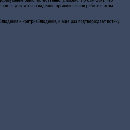
оразумение было, естественно, улажено. Но сам факт, что
орит о достаточно надежно организованной работе в этом
блюдения и контрнаблюдения, и еще раз подтверждает истину: