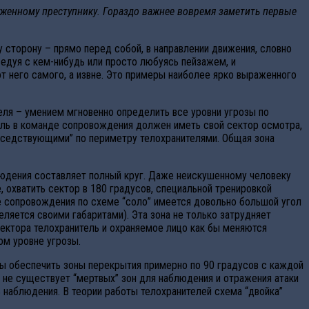
уженному преступнику. Гораздо важнее вовремя заметить первые
 сторону – прямо перед собой, в направлении движения, словно
седуя с кем-нибудь или просто любуясь пейзажем, и
от него самого, а извне. Это примеры наиболее ярко выраженного
еля – умением мгновенно определить все уровни угрозы по
ель в команде сопровождения должен иметь свой сектор осмотра,
соседствующими” по периметру телохранителями. Общая зона
людения составляет полный круг. Даже неискушенному человеку
, охватить сектор в 180 градусов, специальной тренировкой
чае сопровождения по схеме “соло” имеется довольно большой угол
ляется своими габаритами). Эта зона не только затрудняет
сектора телохранитель и охраняемое лицо как бы меняются
ом уровне угрозы.
ы обеспечить зоны перекрытия примерно по 90 градусов с каждой
е не существует “мертвых” зон для наблюдения и отражения атаки
 наблюдения. В теории работы телохранителей схема “двойка”