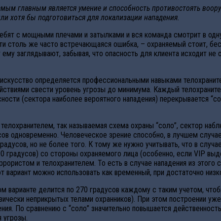
амым главным является умение и способность противостоять воор
ли хотя бы подготовиться для локализации нападения.
ебят с мощными плечами и затылками и вся команда смотрит в одну
почти столь же часто встречающаяся ошибка, – охраняемый стоит, бе
т ему заглядывают, забывая, что опасность для клиента исходит не 
о искусство определяется профессиональными навыками телохранит
ействиями свести уровень угрозы до минимума. Каждый телохранит
сности (сектора наиболее вероятного нападения) перекрывается “
 телохранителем, так называемая схема охраны “соло”, сектор наб
усов одновременно. Человеческое зрение способно, в лучшем случае
радусов, но не более того. К тому же нужно учитывать, что в слу
0 градусов) со стороны охраняемого лица (особенно, если VIP выде
ррористом и телохранителем. То есть в случае нападения из этого 
от вариант можно использовать как временный, при достаточно низк
м варианте делится по 270 градусов каждому с таким учетом, чтоб
изически неприкрытых телами охранников). При этом построении уж
ния. По сравнению с “соло” значительно повышается действенность
 угрозы.