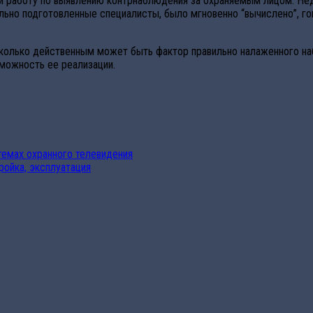
ти работу по выявлению контрнаблюдения за охраняемым лицом. Нед
ьно подготовленные специалисты, было мгновенно “вычислено”, гов
сколько действенным может быть фактор правильно налаженного на
можность ее реализации.
6
темах охранного телевидения
ройка, эксплуатация