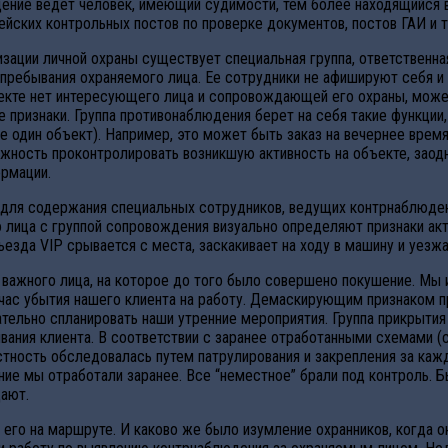
дение ведет человек, имеющий судимости, тем более находящийся 
йских контрольных постов по проверке документов, постов ГАИ и т.
зации личной охраны существует специальная группа, ответственна
пребывания охраняемого лица. Ее сотрудники не афишируют себя и 
объекте нет интересующего лица и сопровождающей его охраны, мож
 признаки. Группа противонаблюдения берет на себя такие функции
е один объект). Например, это может быть заказ на вечернее врем
можность проконтролировать возникшую активность на объекте, за
ормации.
для содержания специальных сотрудников, ведущих контрнаблюдени
 лица с группой сопровождения визуально определяют признаки ак
езда VIP срывается с места, заскакивает на ходу в машину и уезжа
 важного лица, на которое до того было совершено покушение. Мы 
 час убытия нашего клиента на работу. Демаскирующим признаком 
ательно спланировать наши утренние мероприятия. Группа прикрытия
ивания клиента. В соответствии с заранее отработанными схемами 
местность обследовалась путем патрулирования и закрепления за к
ие мы отработали заранее. Все “неместное” брали под контроль. 
ают.
 его на маршруте. И каково же было изумление охранников, когда 