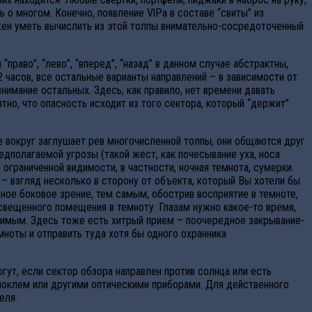
 о многом. Конечно, появление VlPa в составе “свиты” из
жен уметь вычислить из этой толпы внимательно-сосредоточенный
аво”, “лево”, “вперед”, “назад” в данном случае абстрактны,
2 часов, все остальные варианты направлений – в зависимости от
нимание остальных. Здесь, как правило, нет времени давать
но, что опасность исходит из того сектора, который “держит”
се вокруг заглушает рев многочисленной толпы, они общаются друг
едполагаемой угрозы (такой жест, как почесывание уха, носа
граниченной видимости, в частности, ночная темнота, сумерки.
– взгляд несколько в сторону от объекта, который Вы хотели бы
ное боковое зрение, тем самым, обострив восприятие в темноте,
свещенного помещения в темноту. Глазам нужно какое-то время,
вимым. Здесь тоже есть хитрый прием – поочередное закрывание-
ноты и отправить туда хотя бы одного охранника
ут, если сектор обзора направлен против солнца или есть
иноклем или другими оптическими приборами. Для действенного
еля.