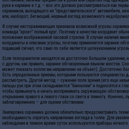
рука в кармане и т.д. – все это должно рассматриваться как перв
охранников, выходящего из “представительского” автомобиля, з
или, наоборот, бегающий, нервный взгляд возможного недоброжел
В случае настораживающих признаков возможной угрозы охраняющий
команда “кроет” полный круг. Поэтому в качестве координат обыч
положения воображаемой часовой стрелки. В случае наличия явной 
координаты и описание угрозы, поэтому применяется заранее обго
подавший сигнал, что само по себе является целеуказанием угроз
Если телохранители находятся на достаточно большом удалении, н
с другом, как правило, заранее обговоренным языком жестов. Соо
может показать коллегам направление на объект). Достаточно бол
Есть определенные приемы, которыми пользуются специалисты для
рассмотреть. Другой метод – сужение поля зрения (его еще назы
пальцы рук при этом складываются “биноклем” и подносятся к гл
чтобы привыкнуть и начать воспринимать окружающую обстановку
открывание правого и левого глаза со света в темноту. Конечно,
заблаговременно – для оценки обстановки.
Экипировка охранника должна обязательно предусматривать техни
необходимость спрятать направление взгляда в толпе. Для увели
наблюдения в темное время суток используются приборы ночного в