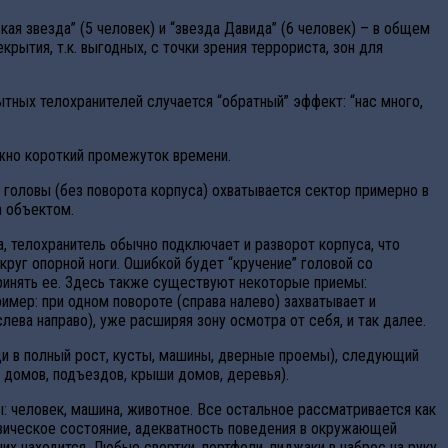
ая звезда” (5 человек) и “звезда Давида” (6 человек) – в общем
рытия, т.к. выгодных, с точки зрения террориста, зон для
тных телохранителей случается “обратный” эффект: “нас много,
жно короткий промежуток времени.
 головы (без поворота корпуса) охватывается сектор примерно в
а объектом.
, телохранитель обычно подключает и разворот корпуса, что
круг опорной ноги. Ошибкой будет “кручение” головой со
принять ее. Здесь также существуют некоторые приемы:
мер: при одном повороте (справа налево) захватывает и
лева направо), уже расширяя зону осмотра от себя, и так далее.
ди в полный рост, кусты, машины, дверные проемы), следующий
а домов, подъездов, крыши домов, деревья).
 человек, машина, животное. Все остальное рассматривается как
физическое состояние, адекватность поведения в окружающей
их находится. Любые свертки, портфели, пиджаки в наброс на руку,