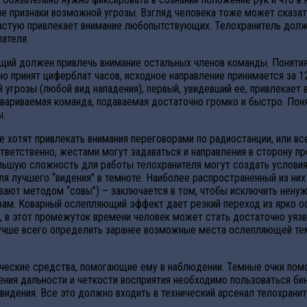
ые признаки возможной угрозы. Взгляд человека тоже может сказать
ачастую привлекает внимание любопытствующих. Телохранитель дол
ателя.
 должен привлечь внимание остальных членов команды. Понятия “пр
но принят циферблат часов, исходное направление принимается за 1
угрозы (любой вид нападения), первый, увидевший ее, привлекает в
вариваемая команда, подаваемая достаточно громко и быстро. Понят
ы.
е хотят привлекать внимания переговорами по радиостанции, или в
тветственно, жестами могут задаваться и направления в сторону пр
ьшую сложность для работы телохранителя могут создать условия о
 лучшего “видения” в темноте. Наиболее распространенный из них 
вают методом “совы”) – заключается в том, чтобы исключить ненуж
азам. Коварный ослепляющий эффект дает резкий переход из ярко о
, в этот промежуток времени человек может стать достаточно уяз
 лучше всего определить заранее возможные места ослепляющей тем
ческие средства, помогающие ему в наблюдении. Темные очки помог
чения дальности и четкости восприятия необходимо пользоваться б
идения. Все это должно входить в технический арсенал телохранит