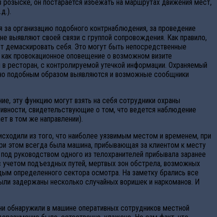
в розыске, он постарается избежать на маршрутах движения мест,
д.).
я за организацию подобного контрнаблюдения, за проведение
не выявляют своей связи с группой сопровождения. Как правило,
ет демаскировать себя. Это могут быть непосредственные
, как провокационное оповещение о возможном визите
я в ресторан, с контролируемой утечкой информации. Охраняемый
одно подобным образом выявляются и возможные сообщники
е, эту функцию могут взять на себя сотрудники охраны
тивности, свидетельствующие о том, что ведется наблюдение
ет в том же направлении).
исходили из того, что наиболее уязвимым местом и временем, при
при этом всегда была машина, прибывающая за клиентом к месту
 под руководством одного из телохранителей прибывала заранее
(с учетом подъездных путей, мертвых зон обстрела, возможных
аждым определенного сектора осмотра. На заметку брались все
Были задержаны несколько случайных воришек и наркоманов. И
они обнаружили в машине оперативных сотрудников местной