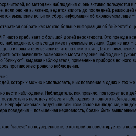
хранителей, но методами наблюдения очень активно пользуются и п
, если оно не выявлено, ведется вплоть до последней, решающей 
ляется выявление попыток сбора информации об охраняемом лице –
стараться собрать как можно больше информации об “объекте” с ц
VIP часто пребывает с большой долей вероятности. Это прежде все
ь наблюдение, оно всегда имеет уязвимые позиции. Одна из них – 
щего и попытаться выяснить, что за этим стоит. Даже применение 
роятности вычислить возможные места ведения наблюдения (укрытия
сто “бликуют”, выдавая наблюдателя, применение приборов ночного 
оров противоэлектронного наблюдения.
ния:
дей, которых можно использовать, и их появление в одних и тех же
о вести наблюдение. Наблюдатель, как правило, повторяет все дей
ьно осуществить передачу объекта наблюдения от одного наблюдающ
чена. Непрофессионалы ведут или слишком явное наблюдение, или д
ра поведения – повышенная нервозность, боязнь быть выявленным,
но “засечь” по неуверенности, с которой он ориентируется в ново