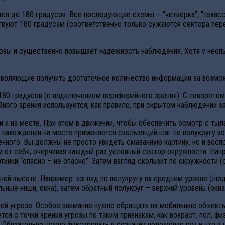
ся до 180 градусов. Все последующие схемы – “четверка”, “техасск
ствуют 180 градусам (соответственно только сужаются сектора перек
розы и существенно повышает надежность наблюдения. Хотя v неопы
зволяющие получить достаточное количество информации за возмо
180 градусов (с подключением периферийного зрения). С поворотом
ного зрения используется, как правило, при скрытом наблюдении з
 и на месте. При этом в движении, чтобы обеспечить осмотр с тыла
и нахождении на месте применяется скользящий шаг по полукругу во
енного. Вы должны не просто увидеть смазанную картину, но и вос
 от себя, очерчивая каждый раз условный сектор окружности. Напри
нки “опасно – не опасно”. Затем взгляд скользит по окружности (с
ной высоте. Например: взгляд по полукругу на среднем уровне (лю
ьные ниши, окна), затем обратный полукруг – верхний уровень (окн
й угрозе. Особое внимание нужно обращать на мобильные объекты:
ся с точки зрения угрозы по таким признакам, как возраст, пол, 
Обязательно нужно фиксировать в сознании положение рук и что в н