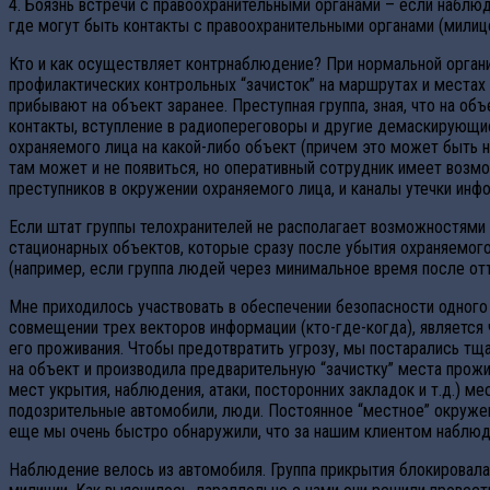
4. Боязнь встречи с правоохранительными органами – если наблю
где могут быть контакты с правоохранительными органами (милице
Кто и как осуществляет контрнаблюдение? При нормальной органи
профилактических контрольных “зачисток” на маршрутах и местах 
прибывают на объект заранее. Преступная группа, зная, что на 
контакты, вступление в радиопереговоры и другие демаскирующие
охраняемого лица на какой-либо объект (причем это может быть н
там может и не появиться, но оперативный сотрудник имеет воз
преступников в окружении охраняемого лица, и каналы утечки инф
Если штат группы телохранителей не располагает возможностями 
стационарных объектов, которые сразу после убытия охраняемого
(например, если группа людей через минимальное время после отъ
Мне приходилось участвовать в обеспечении безопасности одного
совмещении трех векторов информации (кто-где-когда), является
его проживания. Чтобы предотвратить угрозу, мы постарались тщ
на объект и производила предварительную “зачистку” места прож
мест укрытия, наблюдения, атаки, посторонних закладок и т.д.) 
подозрительные автомобили, люди. Постоянное “местное” окружен
еще мы очень быстро обнаружили, что за нашим клиентом наблюд
Наблюдение велось из автомобиля. Группа прикрытия блокировала