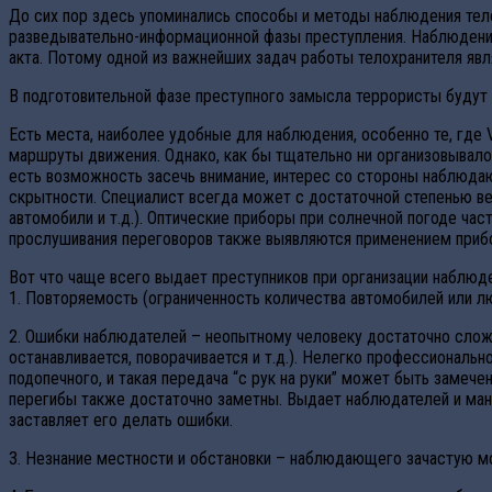
До сих пор здесь упоминались способы и методы наблюдения тело
разведывательно-информационной фазы преступления. Наблюдение
акта. Потому одной из важнейших задач работы телохранителя яв
В подготовительной фазе преступного замысла террористы будут 
Есть места, наиболее удобные для наблюдения, особенно те, где 
маршруты движения. Однако, как бы тщательно ни организовывалос
есть возможность засечь внимание, интерес со стороны наблюдаю
скрытности. Специалист всегда может с достаточной степенью ве
автомобили и т.д.). Оптические приборы при солнечной погоде ча
прослушивания переговоров также выявляются применением приб
Вот что чаще всего выдает преступников при организации наблюде
1. Повторяемость (ограниченность количества автомобилей или лю
2. Ошибки наблюдателей – неопытному человеку достаточно сложн
останавливается, поворачивается и т.д.). Нелегко профессионал
подопечного, и такая передача “с рук на руки” может быть заме
перегибы также достаточно заметны. Выдает наблюдателей и мане
заставляет его делать ошибки.
3. Незнание местности и обстановки – наблюдающего зачастую мож