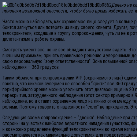
Далеко не с
признаки возможной опасности, чтобы было время избежать ее, и
Часто можно наблюдать, как охраняемое лицо следует в кольце р
боится запнуться или потерять из виду своего клиента. Другая, 
телохранители, входящие в группу сопровождения, чуть ли не в ро
дилетантизма в работе охраны.
Смотреть умеют все, но не все обладают искусством видеть. Эт
внешним признакам, принять правильное решение и уверенными д
свою персональную “зону ответственности”. Зона повышенной опа
наблюдения – 360 градусов.
Таким образом, при сопровождении VIP (охраняемого лица) одним
понятно, что никакой супермен не способен “крыть” все 360 град
периферийного зрения можно увеличить этот диапазон еще на 20 г
перекрытия, затрудненного наблюдения (этот сектор примерно в 9
наблюдение, но и ставит охраняемое лицо на линию огня между те
ролями. Поэтому говорить о надежности “соло” не приходится. Эт
Следующая схема сопровождения – “двойка”. Наблюдение при это
стороны на участках наиболее вероятного нападения (участках, ф
и возможно разделение функций телохранителями во время нападе
рассматривается как минимально допустимая для предотвращения