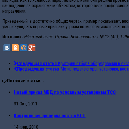
милиции. Как выяснилось, параллельно с нами они решили провес
наблюдение за охраняемым объектом, которое вели профессионал
направлении.
Приведенный, в достаточно общих чертах, пример показывает, на
умение увидеть первые признаки угрозы во многом исключает воз
Источник:
«Частный сыск. Охрана. Безопасность» № 12 (40), 199
Следующая статья
Критерии отбора оборудования в сис
Предыдущая статья
Металлодетекторы: установка, наст
Похожие статьи...
Новый приказ МВД по условным установкам ТСО
31 Окт, 2011
Контрольная проверка постов КПП
14 Фев, 2010