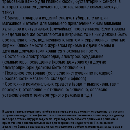
требование важно для главной кассы, бухгалтерии и сейфов, в
которых хранятся документы, составляющие коммерческую
тайну)
• Образцы товаров и изделий следует убирать с витрин
магазинов и ателье для меньшего привлечения к ним внимания
хулиганов и ситуативных (случайных) преступников. Если товары
и изделия все же оставляются в витринах, то на них должна быть
составлена опись, подписанная клиентом и скрепленная печатью
фирмы. Опись вместе с журналом приема и сдачи смены и
другими документами хранится у охраны на посту.
• Состояние электропроводки, электрооборудования
(компьютеры, освещение (кроме дежурного) и другие
электроприборы должны быть отключены)
• Пожарное состояние (согласно инструкции по пожарной
безопасности магазинов, складов и офисов)
• Состояние коммунальных средств (вода – выключена, газ –
перекрыт, отопление – отключено/включено, согласно
установленного температурного режима и т.д.)
В случае неподготовленности объекта к передаче под охрану, определяются условия
устранения недостатков (на месте – собственными силами или производится доклад
непосредственному руководителю. Руководитель объекта принимает решение о
привлечении дополнительных сил для устранения недостатков. Т.е. вызывает
дежурную бригаду эксплуатации или определяет особые условия охраны, которые в