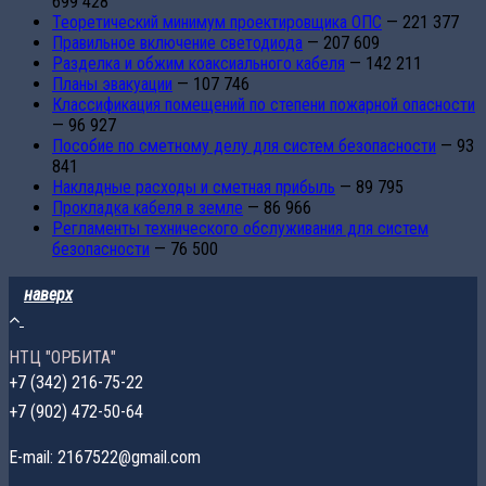
699 428
Теоретический минимум проектировщика ОПС
— 221 377
Правильное включение светодиода
— 207 609
Разделка и обжим коаксиального кабеля
— 142 211
Планы эвакуации
— 107 746
Классификация помещений по степени пожарной опасности
— 96 927
Пособие по сметному делу для систем безопасности
— 93
841
Накладные расходы и сметная прибыль
— 89 795
Прокладка кабеля в земле
— 86 966
Регламенты технического обслуживания для систем
безопасности
— 76 500
наверх
НТЦ "ОРБИТА"
+7 (342) 216-75-22
+7 (902) 472-50-64
E-mail: 2167522@gmail.com