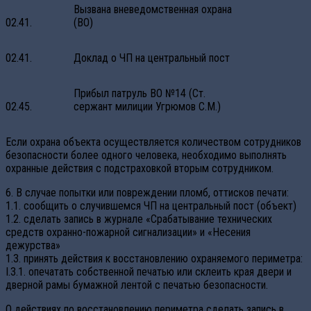
Вызвана вневедомственная охрана
02.41.
(ВО)
02.41.
Доклад о ЧП на центральный пост
Прибыл патруль ВО №14 (Ст.
02.45.
сержант милиции Угрюмов С.М.)
Если охрана объекта осуществляется количеством сотрудников
безопасности более одного человека, необходимо выполнять
охранные действия с подстраховкой вторым сотрудником.
6. В случае попытки или повреждении пломб, оттисков печати:
1.1. сообщить о случившемся ЧП на центральный пост (объект)
1.2. сделать запись в журнале «Срабатывание технических
средств охранно-пожарной сигнализации» и «Несения
дежурства»
1.3. принять действия к восстановлению охраняемого периметра:
I.3.1. опечатать собственной печатью или склеить края двери и
дверной рамы бумажной лентой с печатью безопасности.
О действиях по восстановлению периметра сделать запись в