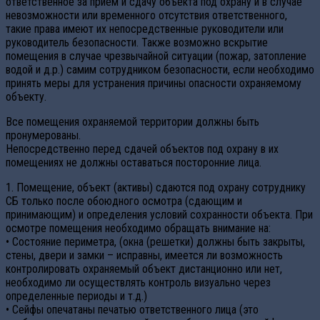
ответственное за прием и сдачу объекта под охрану и в случае
невозможности или временного отсутствия ответственного,
такие права имеют их непосредственные руководители или
руководитель безопасности. Также возможно вскрытие
помещения в случае чрезвычайной ситуации (пожар, затопление
водой и д.р.) самим сотрудником безопасности, если необходимо
принять меры для устранения причины опасности охраняемому
объекту.
Все помещения охраняемой территории должны быть
пронумерованы.
Непосредственно перед сдачей объектов под охрану в их
помещениях не должны оставаться посторонние лица.
1. Помещение, объект (активы) сдаются под охрану сотруднику
СБ только после обоюдного осмотра (сдающим и
принимающим) и определения условий сохранности объекта. При
осмотре помещения необходимо обращать внимание на:
• Состояние периметра, (окна (решетки) должны быть закрыты,
стены, двери и замки – исправны, имеется ли возможность
контролировать охраняемый объект дистанционно или нет,
необходимо ли осуществлять контроль визуально через
определенные периоды и т.д.)
• Сейфы опечатаны печатью ответственного лица (это