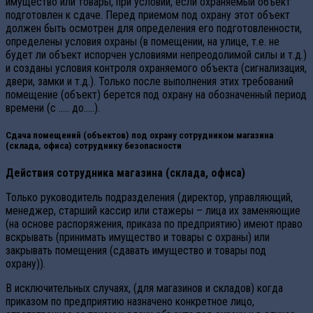
имущество или товары, при условии, если охраняемый объект
подготовлен к сдаче. Перед приемом под охрану этот объект
должен быть осмотрен для определения его подготовленности,
определены условия охраны (в помещении, на улице, т.е. не
будет ли объект испорчен условиями непреодолимой силы и т.д.)
и созданы условия контроля охраняемого объекта (сигнализация,
двери, замки и т.д.). Только после выполнения этих требований
помещение (объект) берется под охрану на обозначенный период
времени (с ….. до…..).
Сдача помещений (объектов) под охрану сотрудником магазина
(склада, офиса) сотруднику безопасности
Действия сотрудника магазина (склада, офиса)
Только руководитель подразделения (директор, управляющий,
менеджер, старший кассир или стажеры – лица их заменяющие
(на основе распоряжения, приказа по предприятию) имеют право
вскрывать (принимать имущество и товары с охраны) или
закрывать помещения (сдавать имущество и товары под
охрану)).
В исключительных случаях, (для магазинов и складов) когда
приказом по предприятию назначено конкретное лицо,