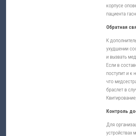
корпусе опов
пациента гасн
Обратная св
К дополнител
ухудшении со
и вызвать мед
Если в соста
поступит и к 
что медсестра
браслет в сл
Квитирование
Контроль до
Для организа
устройствах 