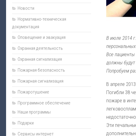
Монтаж
Новости
Пожарная сигнализация
Нормативно-техническая
документация
Энциклопедия безопасности
Оповещение и эвакуация
Юмор
В июле 2014 г
персональных
Безопасность за рулем
Охранная деятельность
Все пациенты 
Безопасность бизнеса
Охранная сигнализация
должны будут
Полезная информация
Пожарная безопасность
Попробуем раз
Личная безопасность
Пожарная сигнализация
В апреле 201
Наладка
Пожаротушение
Погибли 38 ч
Видеонаблюдение
пожаре в инте
Программное обеспечение
Оповещение и эвакуация
легковосплам
Наши программы
недостаточно
Техническое обслуживание
Подарки
Эти печальны
Контроль доступа
дополнительн
Сервисы интернет