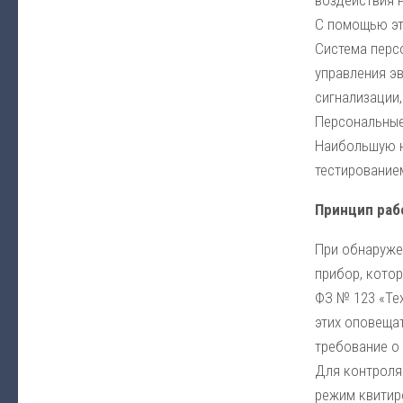
воздействия н
С помощью эт
Система перс
управления э
сигнализации
Персональные
Наибольшую н
тестирование
Принцип раб
При обнаруже
прибор, кото
ФЗ № 123 «Те
этих оповещат
требование о
Для контроля
режим квитир