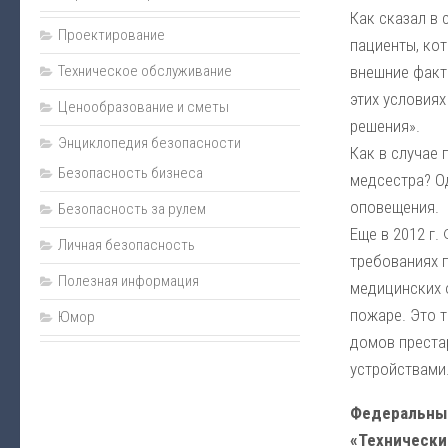
Пожаротушение
Как сказал в
Проектирование
Нормативно-техническая документация
пациенты, ко
Техническое обслуживание
внешние факто
Прайс
этих условия
Ценообразование и сметы
Карта сайта
решения».
Энциклопедия безопасности
Подарки
Как в случае 
Безопасность бизнеса
медсестра? О
Интернет-магазин
оповещения.
Безопасность за рулем
Еще в 2012 г
Личная безопасность
требованиях 
Полезная информация
медицинских 
пожаре. Это т
Юмор
домов преста
устройствами
Федеральный
«Технически