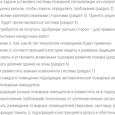
 и задачи установки системы пожарной сигнализации на конкрет
ценку рисков, чтобы помочь определить требования (раздел 2).
 всеми заинтересованными сторонами (раздел 3). Принять решен
 будет проектироваться система (раздел 4)
отребуется ли получать одобрение третьих сторон – для приме
онтажно-наладочных работ.
ение о том, какой тип технологии оповещения будет применен.
ение о соответствующей категории защиты и размерах защищаем
овать и установить возможные сценарии развития пожара (разд
ать деление здания на зоны (раздел 6)
и разместить важные компоненты системы (раздел 7):
я каждого помещения подходящие автоматические пожарные и
 пожарные извещатели
дходящие ручные пожарные извещатели и разместить их в подхо
 выполнение требований, полученных от уполномоченных орган
ать размещение пожарных оповещателей (звуковых, световых, ре
одящую панель (с подходящей конструкцией корпуса и обеспе