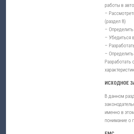
работы в авт
– Рассмотрет
(раздел 8)
– Определить
– Убедиться 
– Разработат
– Определить 
Разработать 
характеристик
ИСХОДНОЕ З
В данном раз
законодатель
именно в этом
понимание о 
EMC