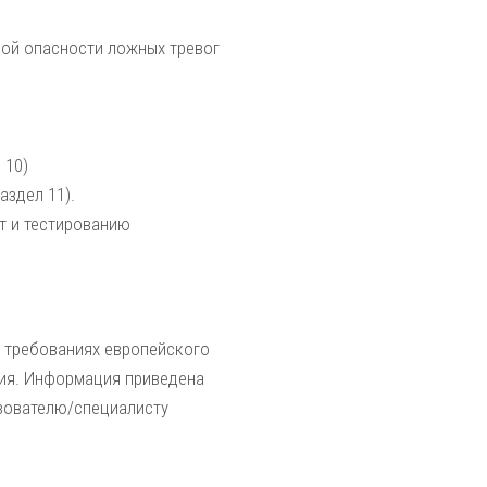
ной опасности ложных тревог
 10)
аздел 11).
т и тестированию
 требованиях европейского
ния. Информация приведена
ьзователю/специалисту