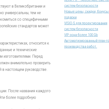
систем безопасности
ствуют в Великобритании и
Новые цены, скидки, бонусы
но универсальны, тем не
подарки
накомиться со специфичными
VISIO-S для проектирования
вропейских стандартов может
систем безопасности
VIP-зона более 100 Gb
Автоматизированный план-г
арактеристиках, относится к
производства работ.
 данные и технические
ми изготовителями. Перед
должен внимательно проверить
й в настоящем руководстве.
ции. После названия каждого
айти более подробную