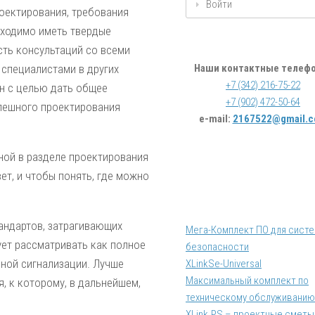
Войти
оектирования, требования
бходимо иметь твердые
сть консультаций со всеми
 специалистами в других
Наши контактные телеф
+7 (342) 216-75-22
н с целью дать общее
+7 (902) 472-50-64
спешного проектирования
e-mail:
2167522@gmail.
ной в разделе проектирования
ет, и чтобы понять, где можно
андартов, затрагивающих
Мега-Комплект ПО для сист
ет рассматривать как полное
безопасности
ной сигнализации. Лучше
XLinkSe-Universal
Максимальный комплект по
, к которому, в дальнейшем,
техническому обслуживанию
XLink.PS – проектные сметы