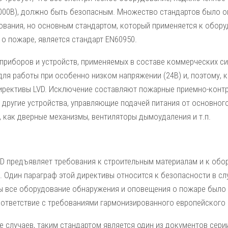
1000В), должно быть безопасным. Множество стандартов было 
ования, но основным стандартом, который применяется к обо
о пожаре, является стандарт EN60950.
приборов и устройств, применяемых в составе коммерческих с
ля работы при особенно низком напряжении (24B) и, поэтому, 
ирективы LVD. Исключение составляют пожарные приемно-контр
 другие устройства, управляющие подачей питания от основног
 как дверные механизмы, вентиляторы дымоудаления и т.п.
D предъявляет требования к строительным материалам и к обо
. Один параграф этой директивы относится к безопасности в сл
бы все оборудование обнаружения и оповещения о пожаре было
оответствие с требованиями гармонизированного европейского 
 случаев, таким стандартом является один из документов сери