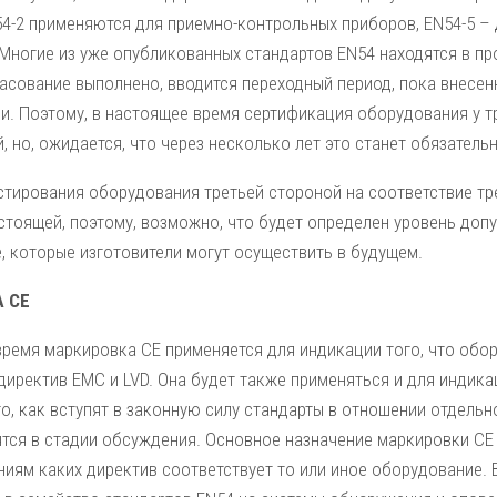
54-2 применяются для приемно-контрольных приборов, EN54-5 –
 Многие из уже опубликованных стандартов EN54 находятся в пр
ласование выполнено, вводится переходный период, пока внесен
и. Поэтому, в настоящее время сертификация оборудования у т
 но, ожидается, что через несколько лет это станет обязател
стирования оборудования третьей стороной на соответствие т
стоящей, поэтому, возможно, что будет определен уровень доп
, которые изготовители могут осуществить в будущем.
 CE
время маркировка CE применяется для индикации того, что обо
директив EMC и LVD. Она будет также применяться и для индика
о, как вступят в законную силу стандарты в отношении отдель
ятся в стадии обсуждения. Основное назначение маркировки CE
ниям каких директив соответствует то или иное оборудование. 