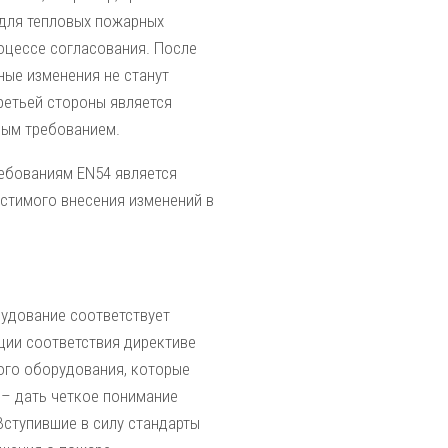
 для тепловых пожарных
оцессе согласования. После
ные изменения не станут
ретьей стороны является
ьным требованием.
ребованиям EN54 является
устимого внесения изменений в
рудование соответствует
ции соответствия директиве
ного оборудования, которые
 – дать четкое понимание
Вступившие в силу стандарты