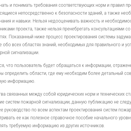
нать и понимать требования соответствующих норм и правил пр
осящиеся непосредственно к безопасности зданий, а также нео
нания и навыки. Нельзя недооценивать важность и необходимо
никами проекта, также нельзя пренебрегать консультациями со
тях. Показанный ниже процесс проектирования системы задума
е обо всех областях знаний, необходимых для правильного и у
рной сигнализации.
ся, что пользователь будет обращаться к информации, отражен
бы определить области, где ему необходим более детальный сов
ную информацию.
тва связанных между собой юридических норм и технических ст
ие систем пожарной сигнализации, данную публикацию не следу
ее руководство по всем аспектам проектирования систем пожар
тривать ее как полезное справочное пособие начального уровня
ять требуемую информацию из других источников.