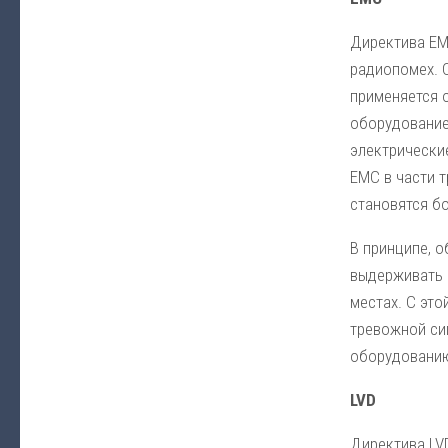
Директива EM
радиопомех. 
применяется 
оборудование 
электрически
EMC в части 
становятся б
В принципе, 
выдерживать 
местах. С эт
тревожной си
оборудованию
LVD
Директива LV