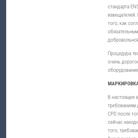
стандарта EN
извещателей.
того, как сог
обязательным
добровольной,
Процедура те
очень дорого
оборудование
МАРКИРОВКА
В настоящее 
требованиям 
CPD после тог
сейчас наход
того, требова