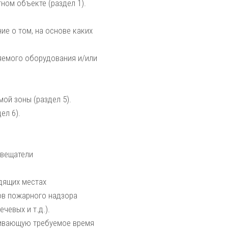
ном объекте (раздел 1).
ие о том, на основе каких
няемого оборудования и/или
ой зоны (раздел 5).
ел 6).
звещатели
дящих местах
ов пожарного надзора
чевых и т.д.).
чивающую требуемое время