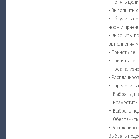
• Понять цели
• Выполнить о
• Обсудить со
норм и правил
• Выяснить, п
выполнения м
• Принять реш
• Принять реш
• Проанализир
• Распланиров
• Определить 
– Выбрать дл
– Разместить
– Выбрать по
– Обеспечить
• Распланиров
Выбрать подх