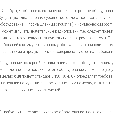
C требует, чтобы все электрическое и электронное оборудован
Существуют два основных уровня, которые относятся к типу ок
оборудование – промышленный (industrial) и коммерческий (co
может излучать значительные радиопомехи, т.е. следует приним
е машины могут излучать значительные электрические шумы. По
требований к коммуникационному оборудованию приводит к тому
олее четкими и продуманными и совершенствуются их требовани
оборудование пожарной сигнализации должно обладать низким 
мощные внешние помехи, т.е. это оборудование должно подходи
ой целью был принят стандарт EN50130-4. Он определяет требов
гнализации по чувствительности к внешним помехам, а также т
 по генерации внешних излучений.
D требует, что все электрическое оборудование, подключенное