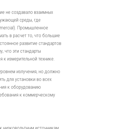
ие не создавало взаимных
ружающей среды, где
mmercial). Промышленное
ать в расчет то, что большие
стоянное развитие стандартов
, что эти стандарты
я к измерительной технике.
уровнем излучения, но должно
ть для установки во всех
ания к оборудованию
ребования к коммерческому
 к низковольтным источникам