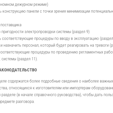
ономном дежурном режиме)
ь конструкцию панели с точки зрения минимизации потенциаль
 поставщика
в пригодности электропроводки системы (раздел 9)
ь соответствующие процедуры по вводу в эксплуатацию (раздел
и назначить персонал, который будет реагировать на тревоги (р
соответствующие процедуры по проведению регламентных рабо
 системы (раздел 11).
АКОНОДАТЕЛЬСТВО
деле содержатся более подробные сведения о наиболее важных
ства, относящихся к изготовителям или импортерам оборудова
 разделе (в начале справочного руководства), чтобы дать пол
предмете разговора.