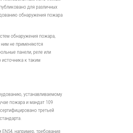
опубликовано для различных
рудованию обнаружения пожара
истем обнаружения пожара,
к ним не применяются
ольные панели, реле или
о источника к таким
рудованию, устанавливаемому
учае пожара и мандат 109
 сертифицировано третьей
стандарта.
и EN54, например, требования