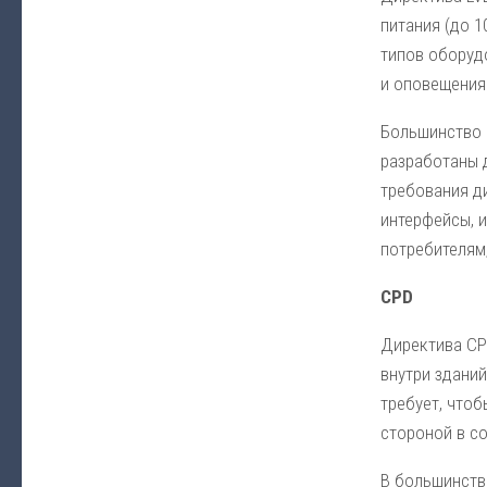
питания (до 
типов оборуд
и оповещения 
Большинство 
разработаны д
требования д
интерфейсы, и
потребителям,
CPD
Директива CP
внутри зданий
требует, что
стороной в с
В большинстве