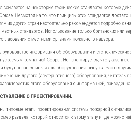
л ссылается на некоторые технические стандарты, которые дей
оюзе. Несмотря на то, что принципы этих стандартов достаточ
елям из других стран настоятельно рекомендуется подробно оз
 местных стандартов. Использование только британских или е
согласования с местными органами пожарного надзора.
в руководстве информация об оборудовании и его технических х
пускаемым компанией Cooper. Не гарантируется, что указанные
ки будут справедливы и для оборудования, выпускаемого други
рименении другого (альтернативного) оборудования, читатель 
 характеристик этого оборудования с информацией, приведенно
СТАВЛЕНИЕ О ПРОЕКТИРОВАНИИ.
ны типовые этапы проектирования системы пожарной сигнализа
номер раздела, который относится к этому этапу и где можно н