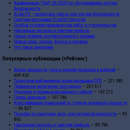
Конференция ТОиР СБ-2025 по обслуживанию систем
безопасности
XLink.PS – проектные сметы для систем безопасности
Сметная программа XLinkSE-Universal
Особые условия производства работ в строительстве
Накладные расходы и сметная прибыль
Новые правила противопожарного режима
Новые цены, скидки, бонусы и подарки
Что такое зануление
Популярные публикации (+Рейтинг)
Выбор мощности, тока и сечения проводов и кабелей
—
699 430
Теоретический минимум проектировщика ОПС
— 221 380
Правильное включение светодиода
— 207 611
Разделка и обжим коаксиального кабеля
— 142 212
Планы эвакуации
— 107 746
Классификация помещений по степени пожарной опасности
— 96 927
Пособие по сметному делу для систем безопасности
— 93
845
Накладные расходы и сметная прибыль
— 89 796