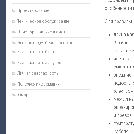
Подойдем к п
Пожаротушение
особенности 
Проектирование
Нормативно-техническая документация
Для правильн
Техническое обслуживание
Прайс
Ценообразование и сметы
Карта сайта
длина каб
Величина 
Энциклопедия безопасности
Подарки
затухание
Безопасность бизнеса
Интернет-магазин
частота с
Безопасность за рулем
емкости к
Личная безопасность
внешние н
недостат
Полезная информация
электром
Юмор
межсигна
экраниров
и превращ
температ
кабеля. 