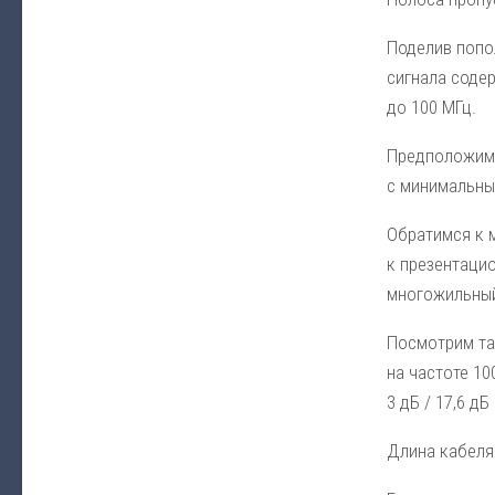
Поделив попол
сигнала содер
до 100 МГц.
Предположим,
с минимальным
Обратимся к 
к презентаци
многожильный 
Посмотрим таб
на частоте 10
3 дБ / 17,6 дБ 
Длина кабеля 