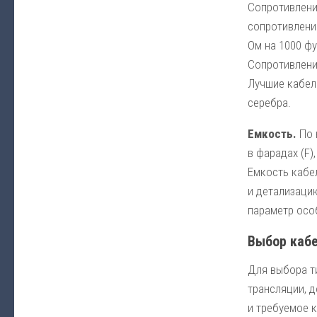
Сопротивление
сопротивление
Ом на 1000 фу
Сопротивление
Лучшие кабел
серебра.
Емкость.
По 
в фарадах (F)
Емкость кабе
и детализаци
параметр осо
Выбор кабе
Для выбора ти
трансляции, д
и требуемое 