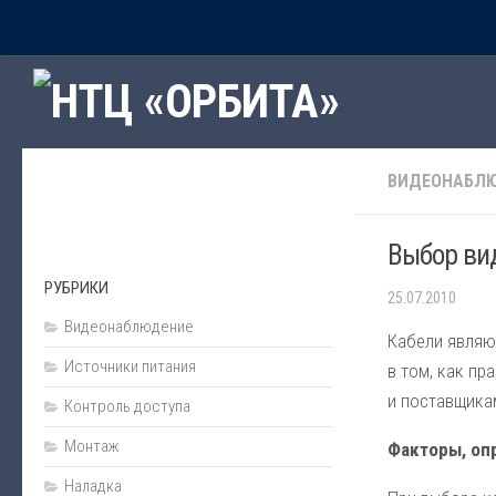
Главная
Рубрики
Программное обеспечение
ВИДЕОНАБЛ
Наши программы
Сервисы интернет
Выбор ви
Подарки
РУБРИКИ
25.07.2010
Ценообразование и сметы
Видеонаблюдение
Пожарная безопасность
Кабели являю
Источники питания
в том, как п
Источники питания
и поставщика
Контроль доступа
Проектирование
Монтаж
Факторы, оп
Охранная сигнализация
Охранная деятельность
Наладка