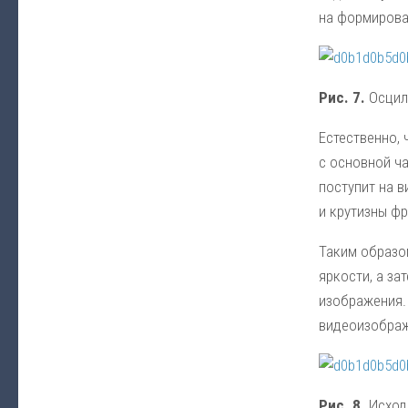
на формирова
Рис. 7.
Осцил
Естественно,
с основной ча
поступит на 
и крутизны фр
Таким образо
яркости, а з
изображения. 
видеоизображе
Рис. 8.
Исход