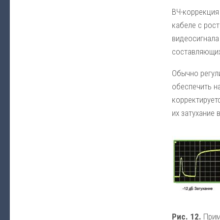
ВЧ-коррекция
кабеле с рос
видеосигнала
составляющих
Обычно регул
обеспечить на
корректирует
их затухание 
Рис. 12.
Прим