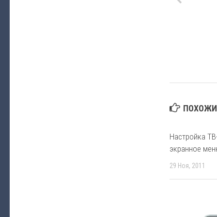
ПОХОЖИЕ
Настройка ТВ
экранное ме
29 Ноя, 2011