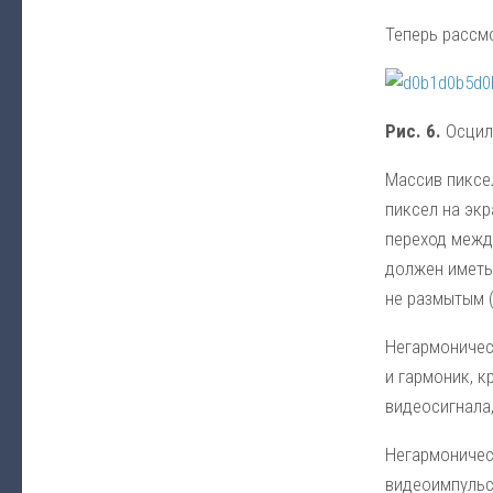
Теперь рассм
Рис. 6.
Осцил
Массив пиксе
пиксел на экр
переход межд
должен иметь 
не размытым (
Негармоничес
и гармоник, к
видеосигнала,
Негармоничес
видеоимпульс