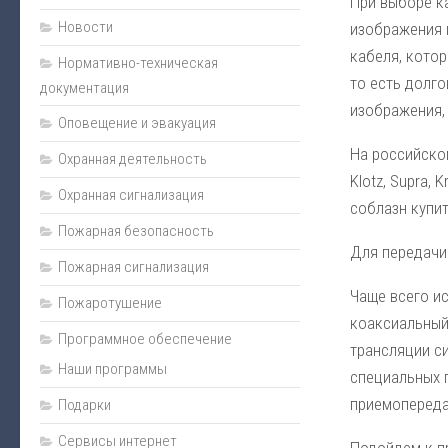
При выборе ка
Монтаж
Новости
изображения 
кабеля, котор
Пожарная сигнализация
Нормативно-техническая
то есть долго
документация
Энциклопедия безопасности
изображения,
Оповещение и эвакуация
Юмор
На российском
Безопасность за рулем
Охранная деятельность
Klotz, Supra,
Безопасность бизнеса
Охранная сигнализация
соблазн купит
Полезная информация
Пожарная безопасность
Для передачи
Личная безопасность
Пожарная сигнализация
Наладка
Чаще всего и
Пожаротушение
Видеонаблюдение
коаксиальный
Программное обеспечение
трансляции с
Оповещение и эвакуация
Наши программы
специальных 
Техническое обслуживание
приемоперед
Подарки
Контроль доступа
Сервисы интернет