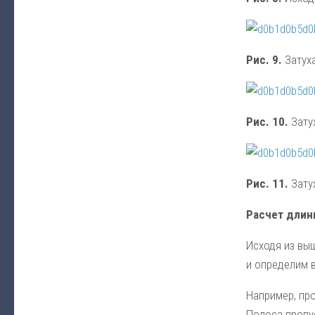
Рис. 9.
Затуха
Рис. 10.
Затух
Рис. 11.
Затух
Расчет длин
Исходя из вы
и определим 
Например, про
Полоса пропус