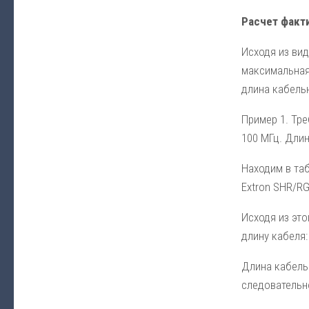
Расчет факт
Исходя из вид
максимальная
длина кабель
Пример 1
. Тр
100 МГц. Длин
Находим в таб
Extron SHR/RG
Исходя из это
длину кабеля: 
Длина кабель
следовательн