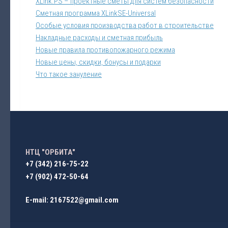
XLink.PS – проектные сметы для систем безопасности
Сметная программа XLinkSE-Universal
Особые условия производства работ в строительстве
Накладные расходы и сметная прибыль
Новые правила противопожарного режима
Новые цены, скидки, бонусы и подарки
Что такое зануление
НТЦ "ОРБИТА"
+7 (342) 216-75-22
+7 (902) 472-50-64
E-mail: 2167522@gmail.com