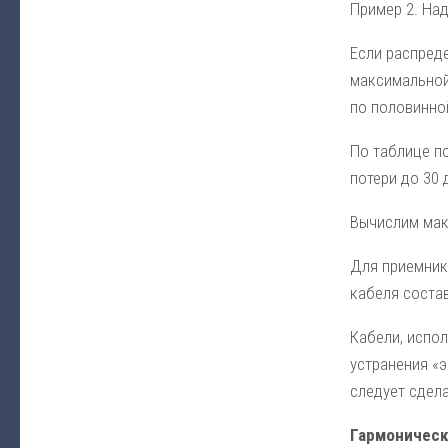
Пример 2
. На
Если распреде
максимальной 
по половинной
По таблице по
потери до 30 д
Вычислим макс
Для приемнико
кабеля состав
Кабели, испол
устранения «э
следует сдела
Гармоническ