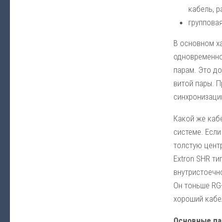
кабель, р
групповая
В основном х
одновременног
парам. Это д
витой пары. 
синхронизаци
Какой же кабе
системе. Если
толстую цент
Extron SHR ти
внутристоечн
Он тоньше RG-
хороший кабе
Основные па