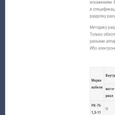
искажениям. 
в спецификац
разделку разъ
Методику раз
Только обесп
разъеме аппар
Ибо электрони
Внутр
Марка
кабеля
мате
риал
РК-75-
М
1,5-11