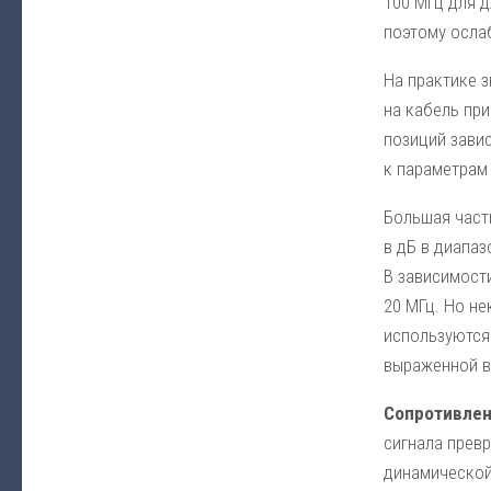
100 МГц для д
поэтому ослаб
На практике з
на кабель при
позиций зави
к параметрам 
Большая част
в дБ в диапаз
В зависимости
20 МГц. Но не
используются
выраженной в
Сопротивле
сигнала превр
динамической