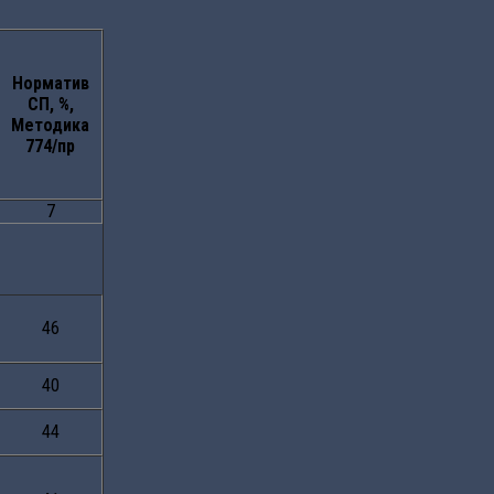
Норматив
СП, %,
Методика
774/пр
7
46
40
44