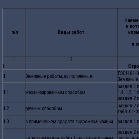
Наиме
к кот
п/п
Виды работ
норм
и 
1
2
I
Стро
ГЭСН 81-0
1
Земляные работы, выполняемые:
Земляные
раздел 1 п
1.1
механизированным способом
1.4, 1.5, 1.6
раздел 2 
раздел 2 
1.2
ручным способом
табл. 01-0
1.3
с применением средств гидромеханизации
раздел 1 
раздел 2 п
по другим видам работ (подготовительным,
подраздел 