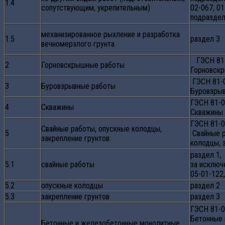
1.4
сопутствующим, укрепительным)
02-067, 01
подразделы
механизированное рыхление и разработка
1.5
раздел 3
вечномерзлого грунта
ГЭСН 81-
2
Горновскрышные работы
Горновск
ГЭСН 81-
3
Буровзрывные работы
Буровзры
ГЭСН 81-0
4
Скважины
Скважины
ГЭСН 81-0
Свайные работы, опускные колодцы,
5
Свайные р
закрепление грунтов:
колодцы, 
раздел 1,
5.1
свайные работы
за исключ
05-01-122
5.2
опускные колодцы
раздел 2
5.3
закрепление грунтов
раздел 3
ГЭСН 81-0
Бетонные
Бетонные и железобетонные монолитные