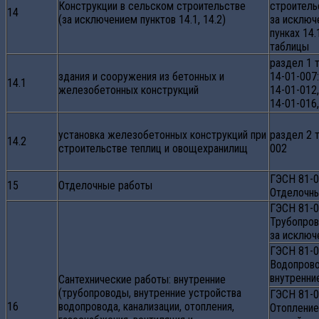
Конструкции в сельском строительстве
строитель
14
(за исключением пунктов 14.1, 14.2)
за исключ
пунках 14.
таблицы
раздел 1 т
здания и сооружения из бетонных и
14-01-007:
14.1
железобетонных конструкций
14-01-012,
14-01-016
установка железобетонных конструкций при
раздел 2 т
14.2
строительстве теплиц и овощехранилищ
002
ГЭСН 81-0
15
Отделочные работы
Отделочн
ГЭСН 81-0
Трубопров
за исключ
ГЭСН 81-0
Водопрово
внутренни
Сантехнические работы: внутренние
(трубопроводы, внутренние устройства
ГЭСН 81-0
16
водопровода, канализации, отопления,
Отопление