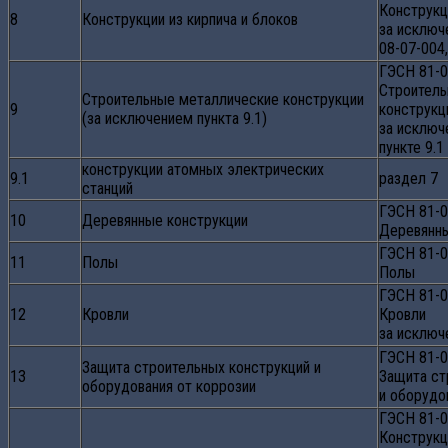
Конструкц
8
Конструкции из кирпича и блоков
за исключ
08-07-004
ГЭСН 81-0
Строитель
Строительные металлические конструкции
9
конструкц
(за исключением пункта 9.1)
за исключ
пункте 9.
конструкции атомных электрических
9.1
раздел 7
станций
ГЭСН 81-0
10
Деревянные конструкции
Деревянны
ГЭСН 81-0
11
Полы
Полы
ГЭСН 81-0
12
Кровли
Кровли
за исключ
ГЭСН 81-0
Защита строительных конструкций и
13
Защита ст
оборудования от коррозии
и оборудо
ГЭСН 81-0
Конструкц