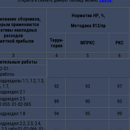
Открыть и скачать данную таблицу можно
здесь.
Норматив НР, %,
нование сборников,
орым применяются
Методика 812/пр
ативы накладных
расходов
Терри-
сметной прибыли
МПРКС
РКС
тория
3
4
5
6
ительные работы
2-01-…
 работы
одразделы 1.1, 1.2, 1.3,
, 1.7,
92
93
97
подраздел 2.1
подраздел 2.5
89
90
93
2-055: 01-02-065
подраздел 1.8
94
95
99
одраздел 2.2, 2.3, 2.4,
2.5 табл.01-02-066, 01-