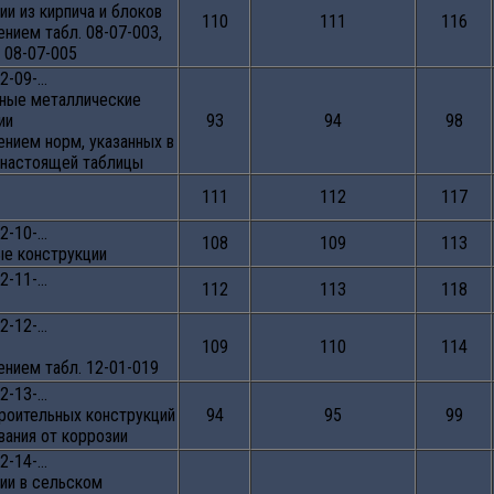
ии из кирпича и блоков
110
111
116
ением табл. 08-07-003,
, 08-07-005
2-09-…
ные металлические
ии
93
94
98
ением норм, указанных в
1 настоящей таблицы
111
112
117
2-10-…
108
109
113
е конструкции
2-11-…
112
113
118
2-12-…
109
110
114
ением табл. 12-01-019
2-13-…
роительных конструкций
94
95
99
вания от коррозии
2-14-…
ии в сельском