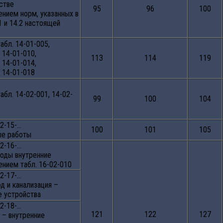
стве
95
96
100
ением норм, указанных в
1 и 14.2 настоящей
абл. 14-01-005,
 14-01-010,
113
114
119
 14-01-014,
, 14-01-018
абл. 14-02-001, 14-02-
99
100
104
2-15-…
100
101
105
ые работы
2-16-…
оды внутренние
ением табл. 16-02-010
2-17-…
д и канализация –
е устройства
2-18-…
121
122
127
 – внутренние