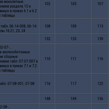
ии монолитные
102
103
107
ением раздела 15 и
анных в пунках 6.1 и 6.2
 таблицы
,
табл. 06-14-008, 06-14-
108
109
113
лы 16:21, 23, 24
132
133
139
02-07-…
 и железобетонные
ии сборные
110
111
116
ением табл. 07-07-007 и
анных в пунках 7.1 и 7.2
 таблицы
абл. 07-08-001, 07-08-
116
117
122
148
149
156
2-08-…