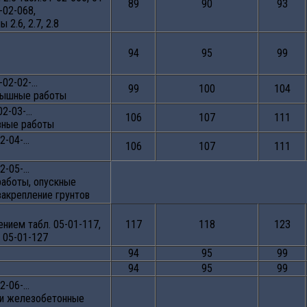
89
90
93
-02-068,
 2.6, 2.7, 2.8
94
95
99
02-02-…
99
100
104
рышные работы
02-03-…
106
107
111
вные работы
2-04-…
106
107
111
2-05-…
аботы, опускные
закрепление грунтов
ением табл. 05-01-117,
117
118
123
, 05-01-127
94
95
99
94
95
99
2-06-…
 и железобетонные