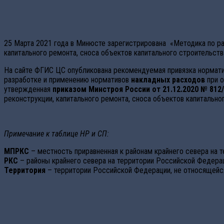
25 Марта 2021 года в Минюсте зарегистрирована «Методика по ра
капитального ремонта, сноса объектов капитального строительст
На сайте ФГИС ЦС опубликована рекомендуемая привязка нормати
разработке и применению нормативов
накладных расходов
при о
утвержденная
приказом Минстроя России от 21.12.2020 № 812
реконструкции, капитального ремонта, сноса объектов капитальн
Примечание к таблице НР и СП:
МПРКС
– местность приравненная к районам крайнего севера на т
РКС
– районы крайнего севера на территории Российской Федераци
Территория
– территории Российской Федерации, не относящейся 