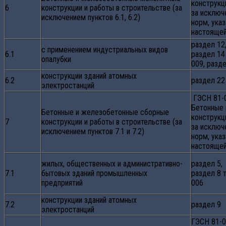
конструкц
6
конструкции и работы в строительстве (за
за исключ
исключением пунктов 6.1, 6.2)
норм, указ
настоящей
раздел 12
с применением индустриальных видов
6.1
раздел 14 
опалубки
009, разде
конструкции зданий атомных
6.2
раздел 22
электростанций
ГЭСН 81-
Бетонные
Бетонные и железобетонные сборные
конструкц
7
конструкции и работы в строительстве (за
за исключ
исключением пунктов 7.1 и 7.2)
норм, указ
настоящей
жилых, общественных и административно-
раздел 5,
7.1
бытовых зданий промышленных
раздел 8 т
предприятий
006
конструкции зданий атомных
7.2
раздел 9
электростанций
ГЭСН 81-0