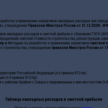
зработке и применению нормативов накладных расходов при опреде
ва», утвержденная
Приказом Минстроя России от 21.12.2020г. №8
вов накладных расходов и сметной прибыли к сборникам ГЭСН (ФЕР
пределении сметной стоимости строительства, реконструкции, капи
/пр
и
Методике по разработке и применению нормативов
сметной 
ого строительства, утвержденная
приказом Минстроя России от 11
ерритории Российской Федерации (п.4 приказа 812/пр)
и (п.4 приказа 812/пр)
к районам Крайнего Севера и приравненным к ним местностям (п.4
Таблица накладных расходов и сметной прибыли