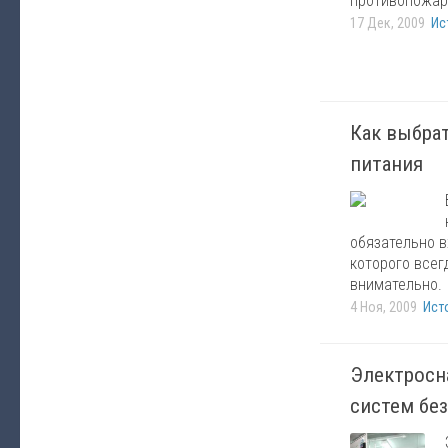
противопожар
17 Дек, 2009
Ис
Как выбра
питания
обязательно в
которого всег
внимательно.
4 Ноя, 2009
Ист
Электросн
систем бе