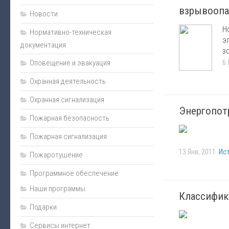
взрывоопа
Монтаж
Новости
Н
Пожарная сигнализация
Нормативно-техническая
э
документация
Энциклопедия безопасности
з
6 
Оповещение и эвакуация
Юмор
Безопасность за рулем
Охранная деятельность
Безопасность бизнеса
Охранная сигнализация
Энергопот
Полезная информация
Пожарная безопасность
Личная безопасность
Пожарная сигнализация
Наладка
13 Янв, 2011
Ис
Пожаротушение
Видеонаблюдение
Программное обеспечение
Оповещение и эвакуация
Наши программы
Классифик
Техническое обслуживание
Подарки
Контроль доступа
Сервисы интернет