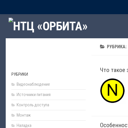
Главная
Рубрики
Программное обеспечение
РУБРИКА:
Наши программы
Сервисы интернет
Подарки
Что такое 
РУБРИКИ
Ценообразование и сметы
Видеонаблюдение
Пожарная безопасность
Источники питания
Источники питания
Контроль доступа
Проектирование
Монтаж
Охранная сигнализация
Особеннос
Охранная деятельность
Наладка