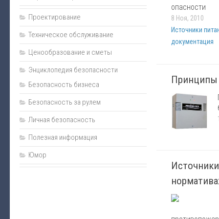
Пожаротушение
опасности
Проектирование
8 Ноя, 2010
Нормативно-техническая документация
Источники пита
Техническое обслуживание
Прайс
документация
Ценообразование и сметы
Карта сайта
Энциклопедия безопасности
Подарки
Принципы
Безопасность бизнеса
Интернет-магазин
Безопасность за рулем
Личная безопасность
Полезная информация
Юмор
Источники
норматива