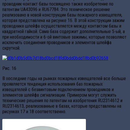
проводник-контакт базы посвящено также изобретение по
патентам UA43096 и RU67784. Это техническое решение
реализовано в новой конструкции базы пожарного извещателя,
которая представлена на рисунке 16. В этой конструкции зажим
проводника шлейфа осуществляется между контактом базы и
квадратной гайкой. Сама база содержит дополнительные 5-ый, а
при необходимости и 6-ой винтовые зажимы, которые позволяют
исключить соединения проводников и элементов шлейфа
скруткой.
Рис. 16
В последние годы на рынках пожарных извещателей все больше
проявляется тенденция использования баз пожарных
извещателей с безвинтовым подключением проводников и
элементов шлейфа сигнализации. Примером могут служить
технические решения по патентам на изобретения RU2314612 и
RU2314613, реализованные в базах, которые представлены на
рисунках 17 и 18 соответственно.