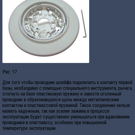
Рис. 17
Для того чтобы проводник шлейфа подключить к контакту первой
базы, необходимо с помощью специального инструмента, рычага,
отогнуть на базе пластиковую пружину и завести оголенный
проводник в образовавшуюся щель между металлическим
контактом и пластмассовой пружиной. Такое соединение нельзя
назвать надежным, так как усилие зажима в процессе
эксплуатации будет существенно уменьшаться при вдавливании
проводника в пластмассу, особенно при повышенной
температуре эксплуатации.