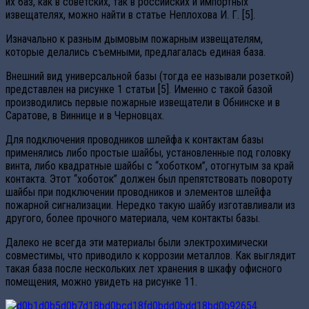
их баз, как в советских, так в российских и импортных
извещателях, можно найти в статье Неплохова И. Г. [5].
Изначально к разным дымовым пожарным извещателям,
которые делались съемными, предлагалась единая база.
Внешний вид универсальной базы (тогда ее называли розеткой)
представлен на рисунке 1 статьи [5]. Именно с такой базой
производились первые пожарные извещатели в Обнинске и в
Саратове, в Виннице и в Черновцах.
Для подключения проводников шлейфа к контактам базы
применялись либо простые шайбы, установленные под головку
винта, либо квадратные шайбы с “хоботком”, отогнутым за край
контакта. Этот “хоботок” должен был препятствовать повороту
шайбы при подключении проводников и элементов шлейфа
пожарной сигнализации. Нередко такую шайбу изготавливали из
другого, более прочного материала, чем контакты базы.
Далеко не всегда эти материалы были электрохимически
совместимы, что приводило к коррозии металлов. Как выглядит
такая база после нескольких лет хранения в шкафу офисного
помещения, можно увидеть на рисунке 11.