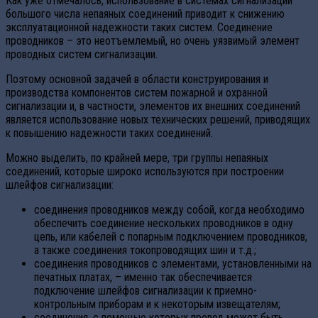
Как уже отмечалось, использование в системах сигнализации
большого числа непаяных соединений приводит к снижению
эксплуатационной надежности таких систем. Соединение
проводников – это неотъемлемый, но очень уязвимый элемент
проводных систем сигнализации.
Поэтому основной задачей в области конструирования и
производства компонентов систем пожарной и охранной
сигнализации и, в частности, элементов их внешних соединений
является использование новых технических решений, приводящих
к повышению надежности таких соединений.
Можно выделить, по крайней мере, три группы непаяных
соединений, которые широко используются при построении
шлейфов сигнализации:
соединения проводников между собой, когда необходимо
обеспечить соединение нескольких проводников в одну
цепь, или кабелей с попарным подключением проводников,
а также соединения токопроводящих шин и т.д.;
соединения проводников с элементами, установленными на
печатных платах, – именно так обеспечивается
подключение шлейфов сигнализации к приемно-
контрольным приборам и к некоторым извещателям;
соединения, с помощью которых провод может быть