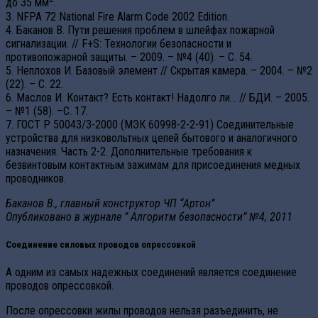
до 35 мм
.
3. NFPA 72 National Fire Alarm Code 2002 Edition.
4. Баканов В. Пути решения проблем в шлейфах пожарной
сигнализации. // F+S: Технологии безопасности и
противопожарной защиты. – 2009. – №4 (40). – С. 54.
5. Неплохов И. Базовый элемент // Скрытая камера. – 2004. – №2
(22). – C. 22.
6. Маслов И. Контакт? Есть контакт! Надолго ли… // БДИ. – 2005.
– №1 (58). –С. 17.
7. ГОСТ Р 50043/3-2000 (МЭК 60998-2-2-91) Соединительные
устройства для низковольтных цепей бытового и аналогичного
назначения. Часть 2-2. Дополнительные требования к
безвинтовым контактным зажимам для присоединения медных
проводников.
Баканов В., главный конструктор ЧП “Артон”
Опубликовано в журнале ” Алгоритм безопасности” №4, 2011
Соединение силовых проводов опрессовкой
А одним из самых надежных соединений является соединение
проводов опрессовкой.
После опрессовки жилы проводов нельзя разъединить, не