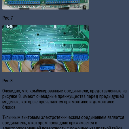
Рис.7
Рис.8
Очевидно, что комбинированные соединители, представленные на
рисунке 8, имеют очевидные преимущества перед предыдущей
моделью, которые проявляются при монтаже и демонтаже
блоков.
Типичным винтовым электротехническим соединением является
соединитель, в котором проводник прижимается к
электропроводящей поверхности с помощью квадратной гайки.