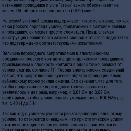
натяжении проводника и угле “атаки” зажим обеспечивает не
менее 150 оборотов со скоростью (10±2) мин-1.
Не всякий винтовой зажим выдерживает такое испытание, так как
из-за резкого перепада усилий, прилагаемых в винтовом зажиме
к проводнику, он может просто сломаться. Предлагаемая
конструкция безвинтового зажима свободна от этого недостатка,
что подтверждено соответствующими испытаниями.
Величина переходного сопротивления в электрическом
соединении плоского контакта с цилиндрическим проводником,
прижимаемым к плоскости контакта в одной точке, зависит от
усилия сжатия, согласно [1]. Теория электрических соединений
гласит, что сопротивление сужения обратно пропорционально
кубическому корню усилия сжатия. Это означает, что для того,
чтобы сопротивление переходного точечного контакта
увеличилось в два раза, например, с 0,01 Ом до 0,02 Ом,
необходимо, чтобы усилие сжатия уменьшилось в ВОСЕМЬ раз,
т.е. с 40 Н до 5 Н.
Так как ход с усилием рукоятки рычага пропорционален этому
усилию, то становится очевидным, что при статическом усилии
сжатия переходное сопротивление контакта практически не
будет заметно возрастать даже в процессе длительной