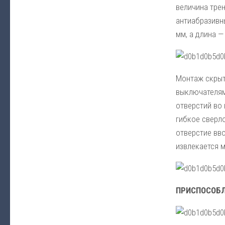
величина тре
антиабразивн
мм, а длина —
Монтаж скрыт
выключателям
отверстий во
гибкое сверл
отверстие вво
извлекается 
ПРИСПОСОБЛ