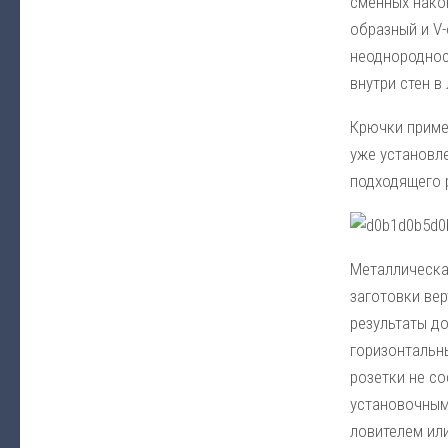
сменных нако
образный и V
неоднороднос
внутри стен в
Крючки примен
уже установл
подходящего 
Металлическа
заготовки вер
результаты до
горизонтальны
розетки не со
установочным
ловителем или