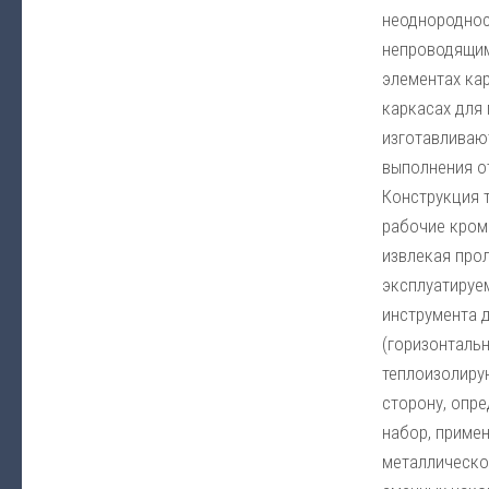
неоднородност
непроводящим
элементах ка
каркасах для
изготавливаю
выполнения о
Конструкция т
рабочие кромк
извлекая про
эксплуатируе
инструмента 
(горизонтальн
теплоизолиру
сторону, опре
набор, примен
металлическо