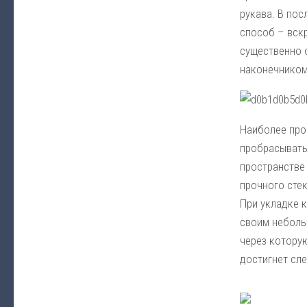
рукава. В по
способ – вск
существенно 
наконечником
Наиболее про
пробрасывать 
пространстве
прочного стек
При укладке 
своим небольш
через которую
достигнет сл