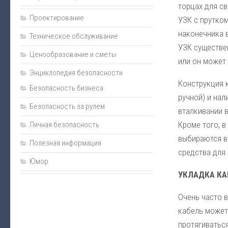
Пожаротушение
торцах для св
Проектирование
Нормативно-техническая документация
УЗК с прутко
наконечника в
Техническое обслуживание
Прайс
УЗК существе
Ценообразование и сметы
Карта сайта
или он может 
Энциклопедия безопасности
Подарки
Конструкция 
Безопасность бизнеса
Интернет-магазин
ручной) и нал
Безопасность за рулем
вталкивании в
Кроме того, 
Личная безопасность
выбираются в 
Полезная информация
средства для 
Юмор
УКЛАДКА КА
Очень часто 
кабель может 
протягиватьс