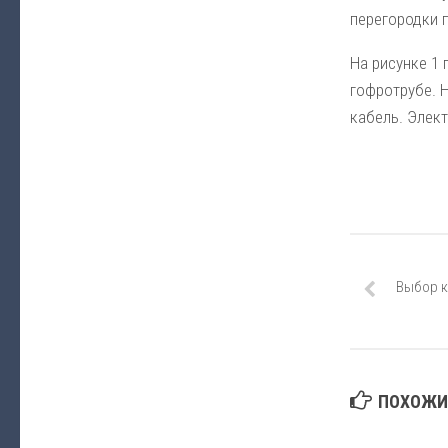
перегородки п
На рисунке 1
гофротрубе. 
кабель. Элек
Выбор к
ПОХОЖИЕ