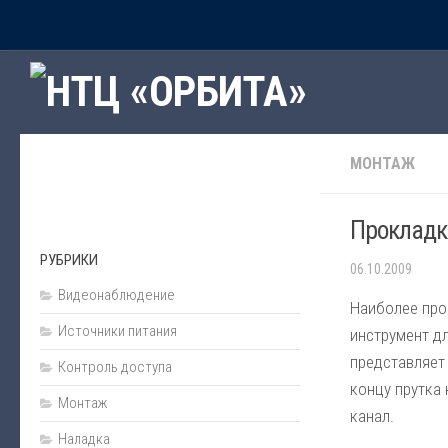
Главная
Рубрики
Программное обеспечение
МОНТАЖ
Наши программы
Сервисы интернет
Прокладк
Подарки
РУБРИКИ
06.10.2009
Ценообразование и сметы
Видеонаблюдение
Пожарная безопасность
Наиболее прос
Источники питания
инструмент дл
Источники питания
представляет 
Контроль доступа
Проектирование
концу прутка 
Монтаж
Охранная сигнализация
канал.
Охранная деятельность
Наладка