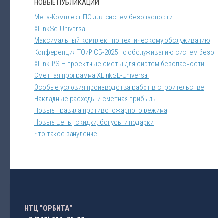
НОВЫЕ ПУБЛИКАЦИИ
Мега-Комплект ПО для систем безопасности
XLinkSe-Universal
Максимальный комплект по техническому обслуживанию
Конференция ТОиР СБ-2025 по обслуживанию систем безо
XLink.PS – проектные сметы для систем безопасности
Сметная программа XLinkSE-Universal
Особые условия производства работ в строительстве
Накладные расходы и сметная прибыль
Новые правила противопожарного режима
Новые цены, скидки, бонусы и подарки
Что такое зануление
НТЦ "ОРБИТА"