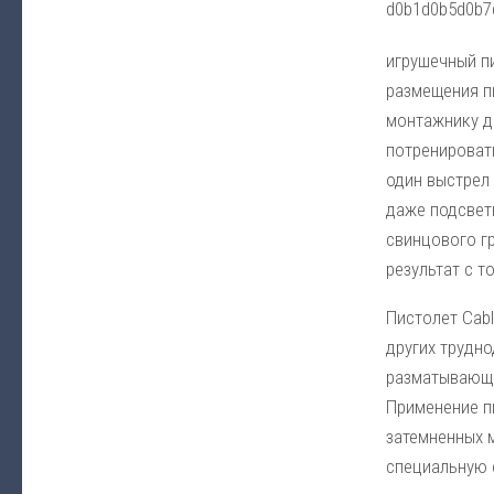
игрушечный п
размещения пи
монтажнику до
потренировать
один выстрел
даже подсвет
свинцового гр
результат с т
Пистолет Cab
других трудно
разматывающа
Применение п
затемненных 
специальную ф