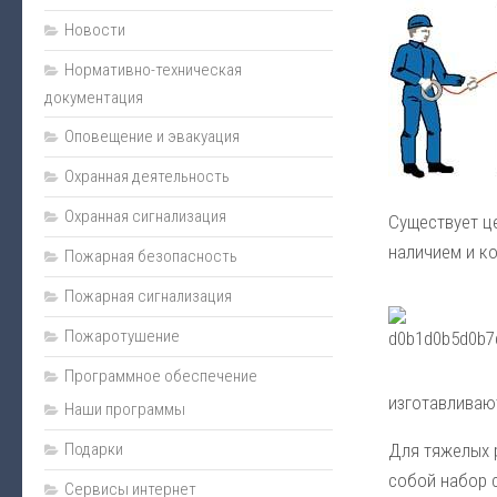
Монтаж
Новости
Пожарная сигнализация
Нормативно-техническая
документация
Энциклопедия безопасности
Оповещение и эвакуация
Юмор
Безопасность за рулем
Охранная деятельность
Безопасность бизнеса
Охранная сигнализация
Существует це
Полезная информация
наличием и ко
Пожарная безопасность
Личная безопасность
Пожарная сигнализация
Наладка
Пожаротушение
Видеонаблюдение
Программное обеспечение
Оповещение и эвакуация
изготавливают
Наши программы
Техническое обслуживание
Подарки
Для тяжелых 
Контроль доступа
собой набор с
Сервисы интернет