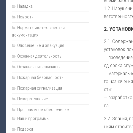
все­ми ра­бо­та
Наладка
Монтаж
1.2. На­ру­ше­н
вет­ст­вен­ность
Новости
Пожарная сигнализация
Энциклопедия безопасности
Нормативно-техническая
2. УС­ТА­НОВ
документация
Юмор
2.1. Со­дер­жа­
Оповещение и эвакуация
Безопасность за рулем
ус­та­но­вок по­
Охранная деятельность
Безопасность бизнеса
— про­ве­де­ни­е
од сро­ка служ
Полезная информация
Охранная сигнализация
— ма­те­ри­аль­
Личная безопасность
Пожарная безопасность
го на­зна­че­ни
Наладка
Пожарная сигнализация
сти;
Видеонаблюдение
— раз­ра­бот­ко
Пожаротушение
ла.
Оповещение и эвакуация
Программное обеспечение
Техническое обслуживание
2.2. Зда­ния, п
Наши программы
Контроль доступа
ни­ям строи­тел
Подарки