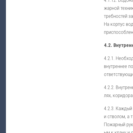
жар­ной тех­ни­
треб­но­стей за
На кор­пус во­д
при­спо­соб­ле­
4.2. Внут­рен­
4.2.1. Не­об­хо
внут­рен­нее по
от­вет­ст­вую­
4.2.2. Внут­рен
лях, ко­ри­до­р
4.2.3. Ка­ж­ды
и ство­лом, а т
По­жар­ный ру­к
ым к кра­ну и с