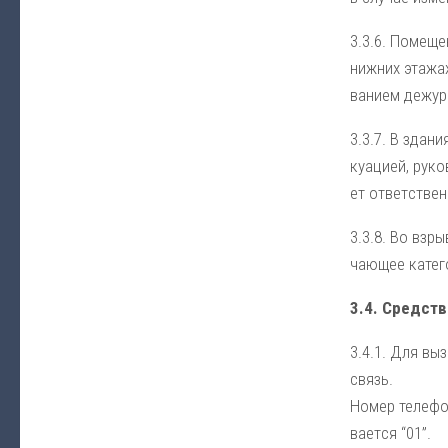
3.3.6. По­ме­ще­
ниж­них эта­жах
ва­ни­ем де­жур­
3.3.7. В зда­ни
куа­ци­ей, ру­к
ет от­вет­ст­ве
3.3.8. Во взры­
чаю­щее ка­те­г
3.4. Средств
3.4.1. Для вы­з
связь.
Но­мер те­ле­фо
ва­ет­ся “01”.