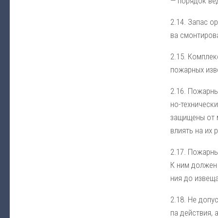
— по­ря­док ве­
2.14. За­пас ор
ва смон­ти­ро­в
2.15. Ком­плекс
по­жар­ных из­в
2.16. По­жар­ные
но-тех­ни­че­ски
за­щи­ще­ны от 
вли­ять на их р
2.17. По­жар­ны
К ним дол­жен б
ния до из­ве­щ
2.18. Не до­пус­
па дей­ст­вия, 