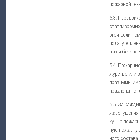
по­жар­ной тех­н
5.3. Пе­ре­движ
ота­п­ли­вае­мы
этой це­ли по­м
по­ла, уте­п­ле
ных и безо­пас­
5.4. По­жар­ные
жур­ст­во или в
прав­ны­ми, име
прав­ле­ны то­п­
5.5. За ка­ж­ды
жа­ро­ту­ше­ния 
ку. На по­жар­н
ную по­жар­ную 
но­го со­ста­ва