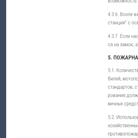
воз­мож­ность з
4.3.6. Воз­ле в
стан­ция” с ос­
4.3.7. Ес­ли на
ся на за­мок, а
5. ПО­ЖАР­НА
5.1. Ко­ли­че­с
би­лей, мо­то­по
стан­дар­тов, с
ро­ва­ния долж­
вич­ных сред­ст
5.2. Ис­поль­зо­
хо­зяй­ст­вен­ны
про­ти­во­по­жар