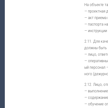
На объ­ек­те т
— про­ект­ная до
— акт прие­ма и
— пас­пор­та на
— ин­ст­рук­ции
2.11. Для ка­че
долж­ны быть н
— ли­цо, от­вет
— опе­ра­тив­ны
ый пер­со­нал —
но­го (де­жур­но
2.12. Ли­цо, от­
— вы­пол­не­ние
— со­дер­жа­ние
— обу­че­ние оп