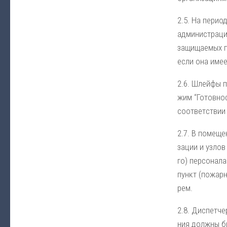
2.5. На пе­ри­о
ад­ми­ни­ст­ра­
за­щи­щае­мых п
ес­ли она име­е
2.6. Шлей­фы по
жим “Го­тов­нос
со­от­вет­ст­ви
2.7. В по­ме­ще
за­ции и уз­лов
го) пер­со­на­л
пункт (по­жар­
рем.
2.8. Дис­пет­че
ния долж­ны быт