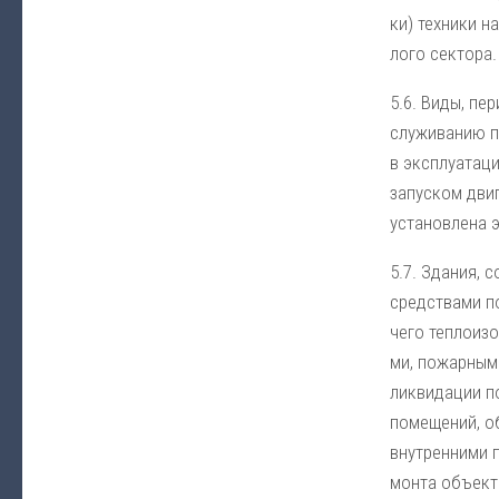
ки) тех­ни­ки н
ло­го сек­то­ра.
5.6. Ви­ды, пе­
слу­жи­ва­нию п
в экс­плуа­та­ц
за­пус­ком дви­
ус­та­нов­ле­на 
5.7. Зда­ния, с
сред­ст­ва­ми по
че­го те­п­ло­из
ми, по­жар­ным и
ли­к­ви­да­ции 
по­ме­ще­ний, об
внут­рен­ни­ми 
мон­та объ­ек­т