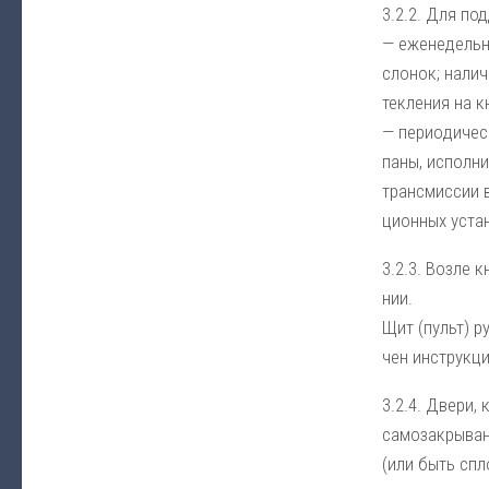
3.2.2. Для под­
— еже­не­дель­н
сло­нок; на­ли­
тек­ле­ния на к
— пе­рио­ди­че­
па­ны, ис­пол­ни
транс­мис­сии ве
ци­он­ных ус­та­
3.2.3. Воз­ле к
нии.
Щит (пульт) руч
чен ин­ст­рук­ц
3.2.4. Две­ри, 
са­мо­за­кры­ва­
(или быть спло