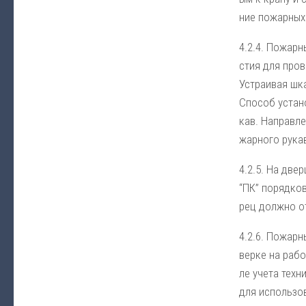
ние по­жар­ных 
4.2.4. По­жар­
стия для про­ве
Уст­раи­вая шка
Спо­соб ус­та­н
ка­в. На­прав­л
жар­но­го ру­ка
4.2.5. На двер­
“ПК” по­ряд­ко­
рец долж­но от­
4.2.6. По­жар­н
вер­ке на ра­бо
ле уче­та тех­н
для ис­поль­зо­