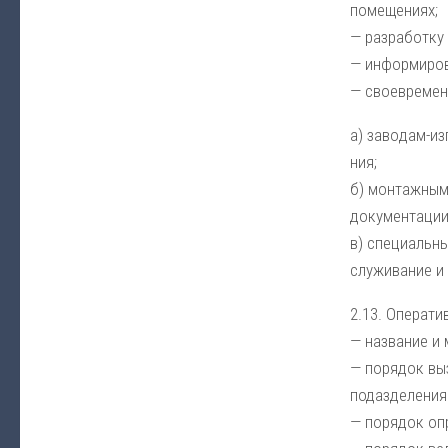
по­ме­ще­ни­ях;
— раз­ра­бот­ку 
— ин­фор­ми­ро­
— свое­вре­мен­
а) за­во­дам-из
ния;
б) мон­таж­ным 
до­ку­мен­та­ции
в) спе­ци­аль­н
слу­жи­ва­ние и
2.13. Опе­ра­ти
— на­зва­ние и 
— по­ря­док вы­
под­аз­де­ле­ния
— по­ря­док оп­р