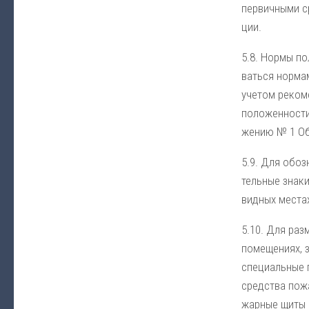
пер­вич­ны­ми ср
ции.
5.8. Нор­мы по­
вать­ся нор­ма­м
уче­том ре­ко­м
по­ло­жен­но­ст
же­нию № 1 Об­щ
5.9. Для обо­зн
тель­ные зна­ки
вид­ных мес­тах
5.10. Для раз­м
по­ме­ще­ни­ях, 
спе­ци­аль­ные 
сред­ст­ва по­ж
жар­ные щи­ты (