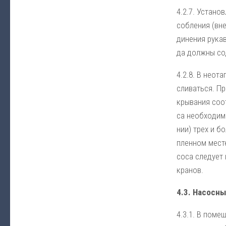
4.2.7. Ус­та­но
соб­ле­ния (вне
ди­не­ния ру­ка
да долж­ны со­д
4.2.8. В не­ота­
сли­вать­ся. Пр
кры­ва­ния со­о
са не­об­хо­ди­
нии) трех и бо­
п­лен­ном мес­т
со­са сле­ду­ет
кра­нов.
4.3. Насосн
4.3.1. В по­ме­