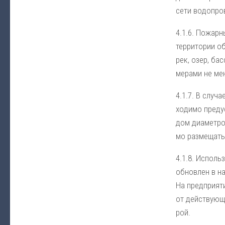
се­ти во­до­про­
4.1.6. По­жар­
тер­ри­то­рии о
рек, озер, бас­
ме­ра­ми не ме­
4.1.7. В слу­чае
хо­ди­мо пре­ду
дом диа­мет­ром
мо раз­ме­щать
4.1.8. Ис­поль­
об­нов­лен в на
На пред­при­яти
от дей­ст­вую­щ
рой.