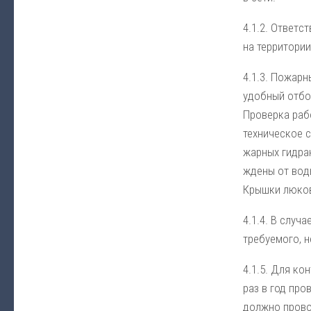
4.1.2. От­вет­с
на тер­ри­то­ри
4.1.3. По­жар­н
удоб­ный от­бо
Про­вер­ка ра­б
тех­ни­че­ское 
жар­ных гид­ран
ж­де­ны от во­д
Крыш­ки лю­ков 
4.1.4. В слу­ча
тре­буе­мо­го, 
4.1.5. Для кон­
раз в год про­в
долж­но про­во­