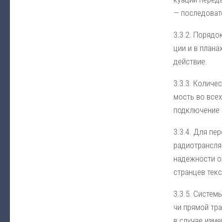
— по­сле­до­ва­
3.3.2. По­ря­док
ции и в пла­нах
дей­ст­вие.
3.3.3. Ко­ли­че
мость во всех м
под­клю­че­ние 
3.3.4. Для пе­р
ра­дио­транс­ля
на­деж­но­сти о
стран­цев текст
3.3.5. Сис­те­м
чи пря­мой тран
в слу­чае из­ме