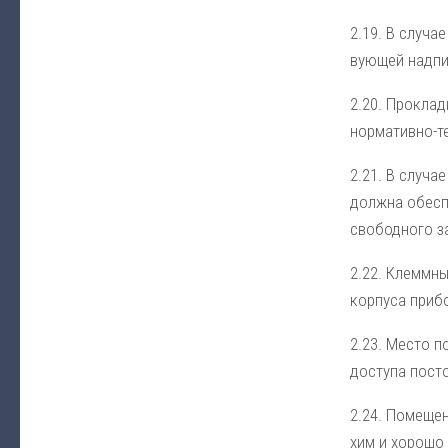
2.19. В слу­чае
вую­щей над­пи
2.20. Про­клад
нор­ма­тив­но-те
2.21. В слу­ча
долж­на обес­пе
сво­бод­но­го з
2.22. Клем­мные
кор­пу­са при­б
2.23. Ме­сто п
дос­ту­па по­ст
2.24. По­ме­ще­
хим и хо­ро­шо 