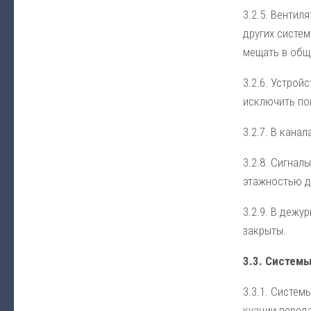
3.2.5. Вен­ти­л
дру­гих сис­тем
ме­щать в об­щ
3.2.6. Уст­рой­
ис­клю­чить по­
3.2.7. В ка­на­л
3.2.8. Сиг­на­л
этаж­но­стью до
3.2.9. В де­жу
за­кры­ты.
3.3. Сис­те­мы
3.3.1. Сис­те­м
куа­ции пе­ре­д