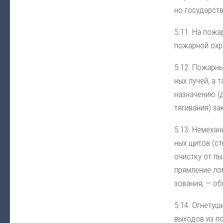
но го­су­дар­ст­
5.11. На по­жар
по­жар­ной ох­р
5.12. По­жар­ны
ных лу­чей, а т
на­зна­че­нию (
тя­ги­ва­ния) за
5.13. Не­ме­ха­
ных щи­тов (сте
очи­ст­ку от пы
прям­ле­ние ло­
зо­ва­ния; — об­
5.14. Ог­не­ту­ш
вы­хо­дов из по