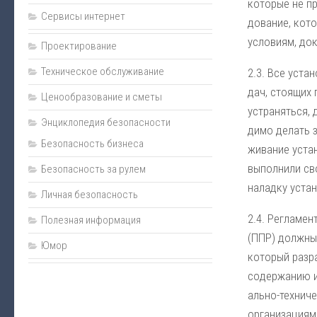
ко­то­рые не пр
Пожаротушение
Сервисы интернет
до­ва­ние, ко­т
Нормативно-техническая документация
ус­ло­ви­ям, до­
Проектирование
Прайс
Техническое обслуживание
2.3. Все ус­та­
Карта сайта
дач, стоя­щих п
Ценообразование и сметы
Подарки
уст­ра­нять­ся,
Энциклопедия безопасности
ди­мо де­лать за
Интернет-магазин
Безопасность бизнеса
жи­ва­ние ус­та­
вы­пол­ни­ли сво
Безопасность за рулем
на­лад­ку ус­та
Личная безопасность
2.4. Рег­ла­мен
Полезная информация
(ППР) долж­ны о
Юмор
ко­то­рый раз­ра
со­дер­жа­нию и
аль­но-тех­ни­ч
ор­га­ни­за­ция