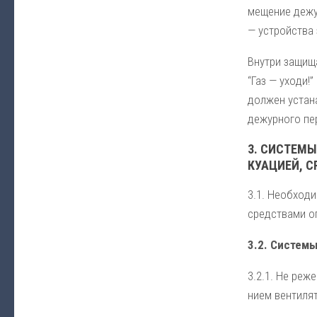
ме­ще­ние де­жур
— уст­рой­ст­ва
Внут­ри за­щи­щ
“Газ — ухо­ди!”
дол­жен ус­та­на
де­жур­но­го пер
3. СИС­ТЕ­М
КУА­ЦИ­ЕЙ, С
3.1. Не­об­хо­д
сред­ст­ва­ми оп
3.2. Сис­те­м
3.2.1. Не ре­же
ни­ем вен­ти­ля