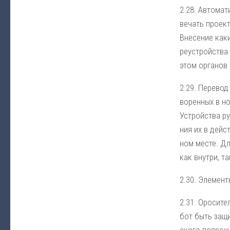
2.28. Ав­то­ма­
ве­чать про­ект­
Вне­се­ние ка­к
ре­уст­рой­ст­ва
этом ор­га­но
2.29. Пе­ре­вод 
во­рен­ных в но
Уст­рой­ст­ва р
ния их в дей­ст
ном мес­те. Для
как внут­ри, та
2.30. Эле­мен­т
2.31. Оро­си­те
бот быть за­щи­
ско­го по­вре­ж