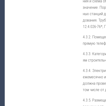
ния и схе­ма об
зна­че­ние. По­
ных стан­ций до
до­ва­ния. Тру­
12.4.026-76*, 
4.3.2. По­ме­ще
пря­мую те­ле­
4.3.3. Ка­те­го
ям строи­тель
4.3.4. Элек­три
еже­ме­сяч­но и
долж­на про­ве­
том чис­ле от ди
4.3.5. Раз­ме­щ