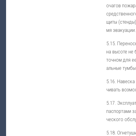
оча­гов по­жа­р
сред­ст­вен­но­
щи­ты (стен­ды)
мя эва­куа­ции.
5.15. Пе­ре­нос
на вы­со­те не 
точ­ном для ее 
аль­ные тум­бы
5.16. На­вес­ка
чи­вать воз­мож
5.17. Экс­плуа­т
пас­пор­та­ми за
че­ско­го об­слу
5.18. Ог­не­ту­