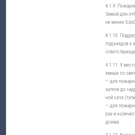
4.1.9. По­жар­н
Зи­мой для от­б
не ме­нее 0,6х0
4.1.10. Под­дер
подъ­ез­дов к во
от­вет­ст­вую­щ
4.1.11. У мес­т
ем­ные со све­т
— для по­жар­но
за­те­ля до гид­
ной се­ти (ту­п
— для по­жар­но
рах и ко­ли­че­с
до­ема.
4.1.12. Во­до­