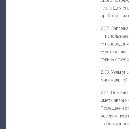
те­п­ла (для сп
сра­бо­тав­ших 
2.32. За­пре­ща­
— ис­поль­зо­ва
— при­сое­ди­ня
— ус­та­нав­ли­
тельных тру­бо­
2.33. Уз­лы упр
ми­ни­маль­ной 
2.34. По­ме­ще­
иметь ава­рий­н
По­ме­ще­ния ст
чер­ским пунк­
го (де­жур­но­г