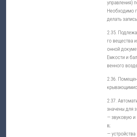
управ­ле­ния) по
Не­об­хо­ди­мо 
де­лать за­пись
2.35. Под­ле­жат
го ве­ще­ст­ва и
он­ной до­ку­ме
Ем­ко­сти и бал
вен­но­го воз­д
2.36. По­ме­ще­
кры­ваю­щи­ми­с
2.37. Ав­то­ма­
зна­че­ны для з
— зву­ко­вую и с
в;
— уст­рой­ст­ва 