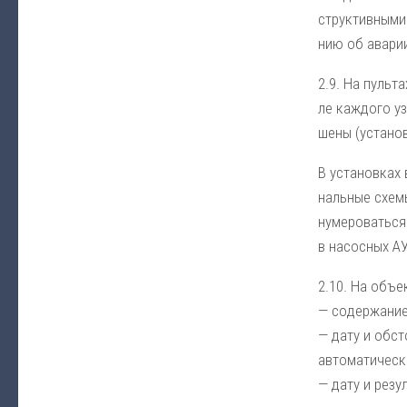
ст­рук­тив­ны­ми
нию об ава­рии
2.9. На пуль­та
ле ка­ж­до­го у
ше­ны (ус­та­нов
В ус­та­нов­ках
наль­ные схе­мы
ну­ме­ро­вать­с
в на­сос­ных А
2.10. На объ­ек­
— со­дер­жа­ние
— да­ту и об­ст
ав­то­ма­ти­че­
— да­ту и ре­зу