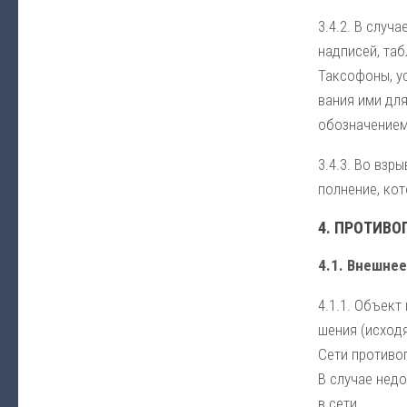
3.4.2. В слу­ча
над­пи­сей, таб
Так­со­фо­ны, у
ва­ния ими для 
обо­зна­че­ни­е
3.4.3. Во взры­
пол­не­ние, ко­т
4. ПРО­ТИ­ВО
4.1. Внеш­нее
4.1.1. Объ­ект 
ше­ния (ис­хо­д
Се­ти про­ти­во
В слу­чае не­дос
в се­ти.