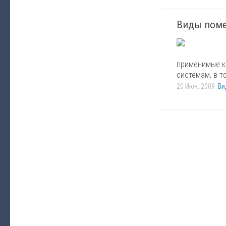
Виды поме
применимые ка
системам, в т
20 Июн, 2009
Ви