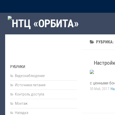
Главная
Рубрики
Программное обеспечение
РУБРИКА:
Наши программы
Сервисы интернет
Подарки
Настройк
РУБРИКИ
Ценообразование и сметы
Видеонаблюдение
Пожарная безопасность
с ценными бон
Источники питания
Источники питания
30 Май, 2017
На
Контроль доступа
Проектирование
Монтаж
Охранная сигнализация
Охранная деятельность
Наладка