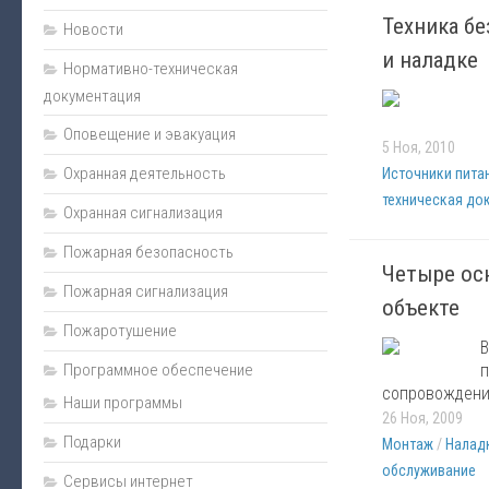
Техника бе
Монтаж
Новости
и наладке
Пожарная сигнализация
Нормативно-техническая
документация
Энциклопедия безопасности
Оповещение и эвакуация
Юмор
5 Ноя, 2010
Безопасность за рулем
Охранная деятельность
Источники пита
техническая до
Безопасность бизнеса
Охранная сигнализация
Полезная информация
Пожарная безопасность
Четыре ос
Личная безопасность
Пожарная сигнализация
объекте
Наладка
Пожаротушение
В
Видеонаблюдение
Программное обеспечение
п
Оповещение и эвакуация
сопровождени
Наши программы
26 Ноя, 2009
Техническое обслуживание
Подарки
Монтаж
/
Налад
Контроль доступа
обслуживание
Сервисы интернет