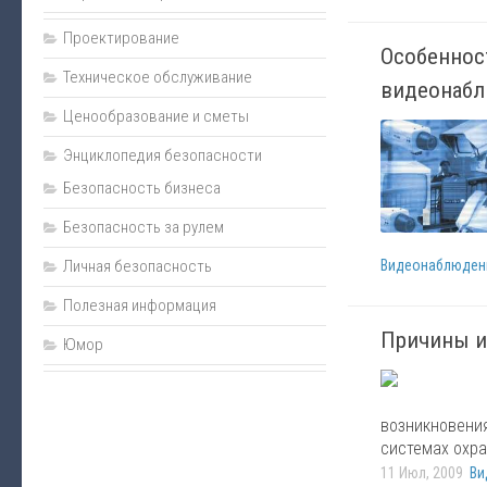
Пожаротушение
Проектирование
Нормативно-техническая документация
Особеннос
Техническое обслуживание
Прайс
видеонаб
Ценообразование и сметы
Карта сайта
Энциклопедия безопасности
Подарки
Безопасность бизнеса
Интернет-магазин
Безопасность за рулем
Личная безопасность
Видеонаблюден
Полезная информация
Причины и
Юмор
возникновени
системах охра
11 Июл, 2009
Ви