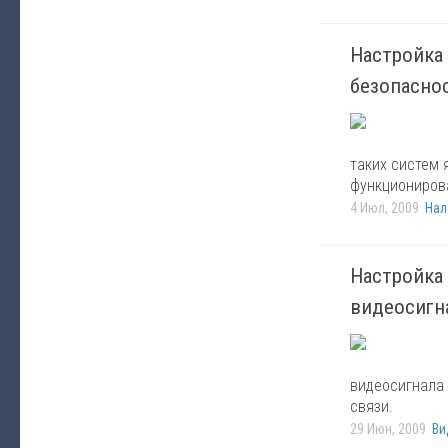
Настройка 
безопасно
таких систем 
функциониров
4 Июл, 2009
Нал
Настройка
видеосигна
видеосигнала
связи.
29 Июн, 2009
Ви