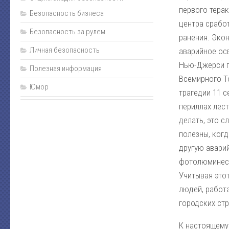
первого терак
Безопасность бизнеса
центра сработ
Безопасность за рулем
ранения. Эко
Личная безопасность
аварийное ос
Нью-Джерси пр
Полезная информация
Всемирного Т
Юмор
трагедии 11 с
периллах лест
делать, это 
полезны, ког
другую авари
фотолюминесц
Учитывая это
людей, работ
городских ст
К настоящему