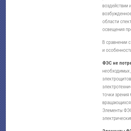
воздействии 
возбужденное
области спект
освещения пр
В сравнении 
и особенност
ФЭС не потр
необходимых 
электрощитов
электротехнич
точки зрения
вращающихся д
Элементы ФЭС
электрически