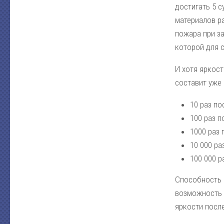
достигать 5 
материалов ра
пожара при з
которой для 
И хотя яркост
составит уже 
10 раз по
100 раз п
1000 раз 
10 000 ра
100 000 р
Способность 
возможность 
яркости посл