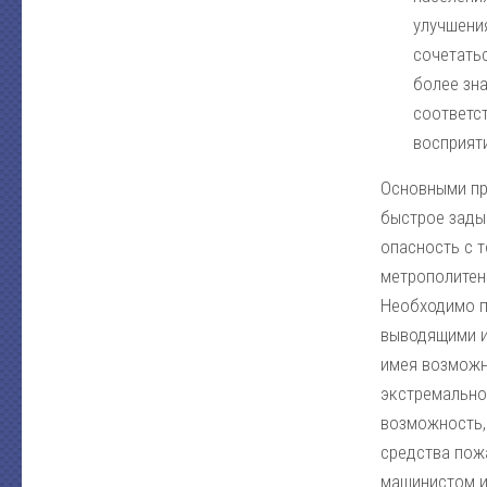
улучшени
сочетать
более зна
соответс
восприяти
Основными пр
быстрое зады
опасность с 
метрополитен
Необходимо пр
выводящими и
имея возможн
экстремально
возможность,
средства пож
машинистом и