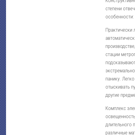
Конструктивн
степени отве
особенности:
Практически 
автоматическ
производстве,
стации метроп
подсказывают:
экстремально
панику. Легко
отыскивать пу
другие предм
Комплекс эле
освещенность
длительного 
различные мат