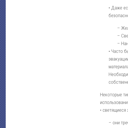
• Даже ес
безопасно
– Же
– Св
– Нан
• Часто 
эвакуации
материал
Необходи
собственн
Некоторые ти
использовани
• светящиеся 
– они тре