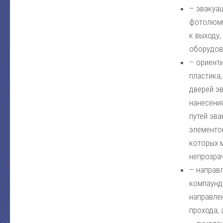
– эвакуа
фотолюми
к выходу
оборудов
– ориент
пластика
дверей э
нанесени
путей эв
элементо
которых м
непрозра
– направ
компаунд
направле
прохода,