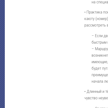
на специа
• Практика по
каюту (номер)
рассмотреть в
– Если дв
быстрым 
– Маршрут
возникне
имеющие,
будет пут
преимущес
начала л
• Длинный и 
чувство неуве