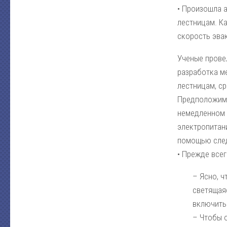
• Произошла 
лестницам. Ка
скорость эва
Ученые прове
разработка м
лестницам, с
Предположим,
немедленном п
электропитан
помощью сле
• Прежде все
– Ясно, 
светящая
включить 
– Чтобы о