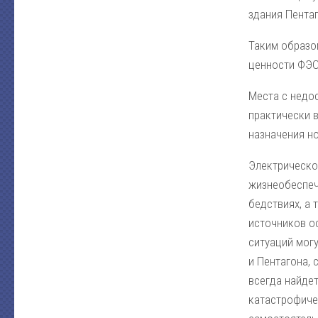
здания Пента
Таким образо
ценности ФЭС
Места с недо
практически 
назначения н
Электрическо
жизнеобеспеч
бедствиях, а 
источников о
ситуаций мог
и Пентагона, 
всегда найде
катастрофичес