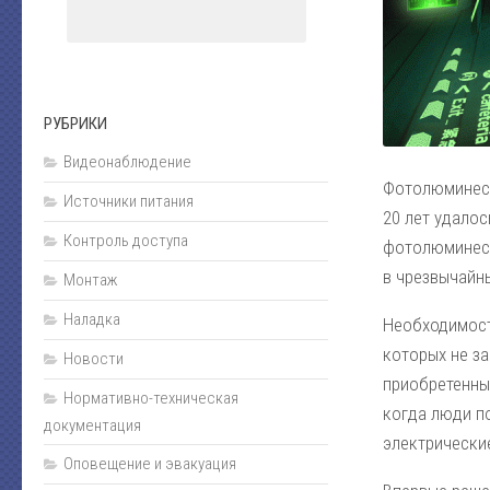
Монтаж
Пожарная сигнализация
Энциклопедия безопасности
РУБРИКИ
Юмор
Видеонаблюдение
Безопасность за рулем
Фотолюминесц
Источники питания
Безопасность бизнеса
20 лет удало
Контроль доступа
Полезная информация
фотолюминесц
в чрезвычайн
Личная безопасность
Монтаж
Наладка
Наладка
Необходимост
Видеонаблюдение
которых не з
Новости
приобретенны
Оповещение и эвакуация
Нормативно-техническая
когда люди по
Техническое обслуживание
документация
электрически
Контроль доступа
Оповещение и эвакуация