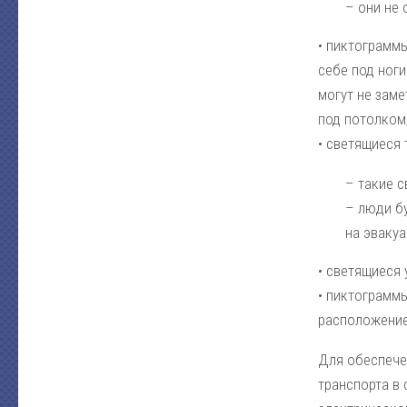
– они не
• пиктограмм
себе под ноги
могут не заме
под потолком
• светящиеся 
– такие 
– люди б
на эваку
• светящиеся
• пиктограммы
расположение
Для обеспече
транспорта в