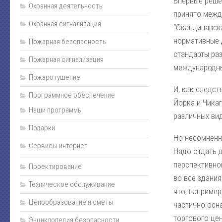
Впервые реше
Пожаротушение
Охранная деятельность
принято межд
Нормативно-техническая документация
Охранная сигнализация
“Скандинавска
Прайс
нормативные 
Пожарная безопасность
стандарты ра
Карта сайта
Пожарная сигнализация
международны
Подарки
Пожаротушение
И, как следс
Интернет-магазин
Программное обеспечение
Йорка и Чикаг
Наши программы
различных вид
Подарки
Но несомненн
Сервисы интернет
Надо отдать 
перспективно
Проектирование
во все здания
Техническое обслуживание
что, например
Ценообразование и сметы
частично осн
торгового це
Энциклопедия безопасности