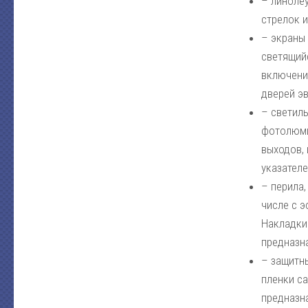
– линоле
стрелок и
– экраны
светящий
включения
дверей э
– светил
фотолюми
выходов,
указателе
– перила,
числе с 
Накладки
предназн
– защитн
пленки с
предназна