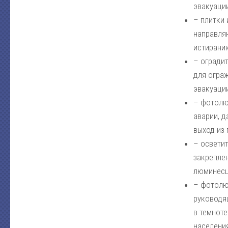
эвакуации
– плитки
направля
истирани
– огради
для огра
эвакуации
– фотолю
аварии, 
выход из 
– освети
закрепле
люминесц
– фотолю
руководя
в темнот
населени