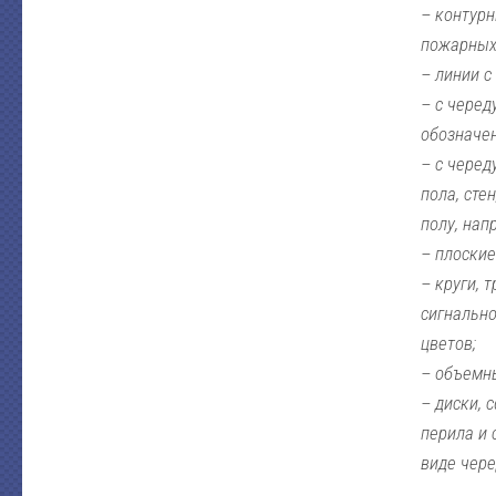
– контурн
пожарных 
– линии с
– с чере
обозначен
– с черед
пола, сте
полу, нап
– плоские
– круги, 
сигнально
цветов;
– объемн
– диски, 
перила и 
виде чере