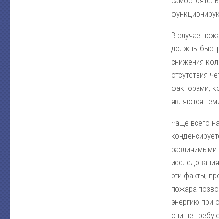
самостоятель
функционирую
В случае пожа
должны быстр
снижения коли
отсутствия ч
факторами, ко
являются тем
Чаще всего на
конденсирует
различимыми т
исследования
эти факты, п
пожара позво
энергию при 
они не требу