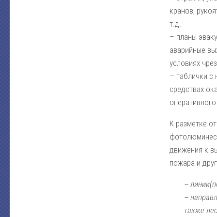
кранов, руко
т.д.
– планы эваку
аварийные вы
условиях чре
– таблички с 
средствах ок
оперативного
К разметке от
фотолюминесц
движения к вы
пожара и друг
– линии(п
– направл
также лес