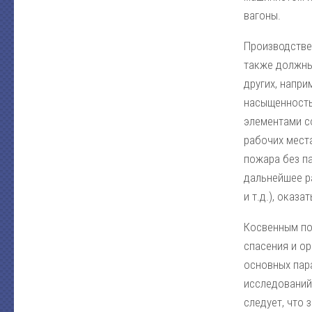
вагоны.
Производстве
также должны
других, напри
насыщенность
элементами с
рабочих места
пожара без п
дальнейшее р
и т.д.), оказ
Косвенным по
спасения и о
основных пара
исследований
следует, что 