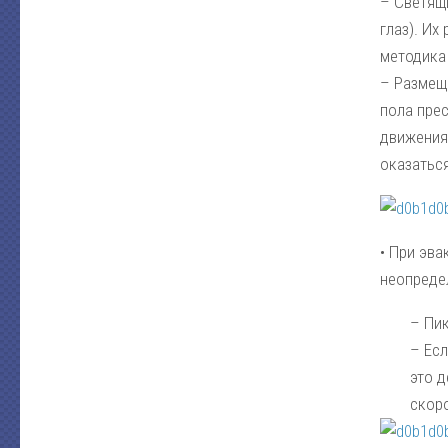
– Светящ
глаз). И
методика 
– Размещ
пола пре
движения,
оказаться
• При эв
неопреде
– Пи
– Есл
это 
скор