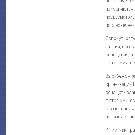
электрическо
применяются 
предусматрив
послесвечения
Совокупность
зданий, соору
освещения, а
фотолюминесц
За рубежом р
организации 
оснащать зда
фотолюминесц
отключении э
позволяют лю
К ним, как пр