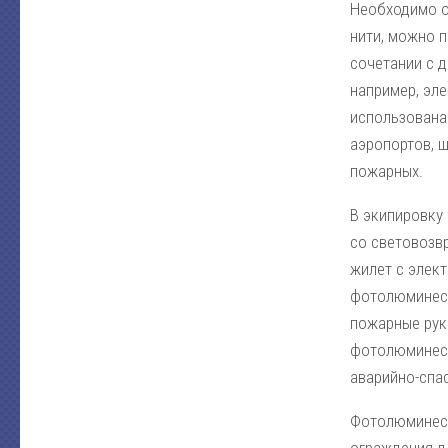
Необходимо о
нити, можно п
сочетании с 
например, эл
использована
аэропортов, ш
пожарных.
В экипировку
со световозв
жилет с элек
фотолюминесц
пожарные рука
фотолюминесц
аварийно-спа
Фотолюминесц