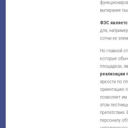
функциониров
вытирание пы
ФЭС являетс
для, наприме
сотни ее эле
Но главной о
которые обыч
площадках, я
реализации 
яркости по п
ориентацию л
позволяет им 
этом лестниц
препятствия.
персоналу объ
невозможност