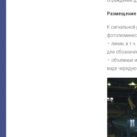
ограждения д
Размещение
К сигнальной
фотолюминесц
– линии, в т
для обозначен
– объемные из
виде чередую