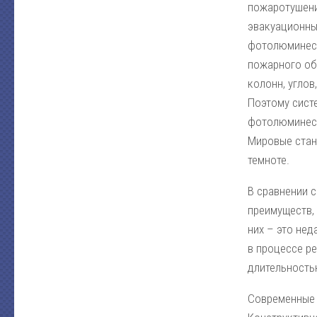
пожаротушени
эвакуационны
фотолюминесц
пожарного обо
колонн, углов,
Поэтому сист
фотолюминесц
Мировые стан
темноте.
В сравнении 
преимуществ,
них – это не
в процессе р
длительностью
Современные 