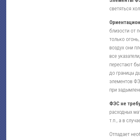
Элементы ФЭ
светяться хо
Ориентацион
близости от п
только огонь
воздух они п
все указатели
перестают бы
до границы д
элементов ФЭ
при задымлен
ФЭС не требу
расходных ма
т.п., а в слу
Отпадает нео