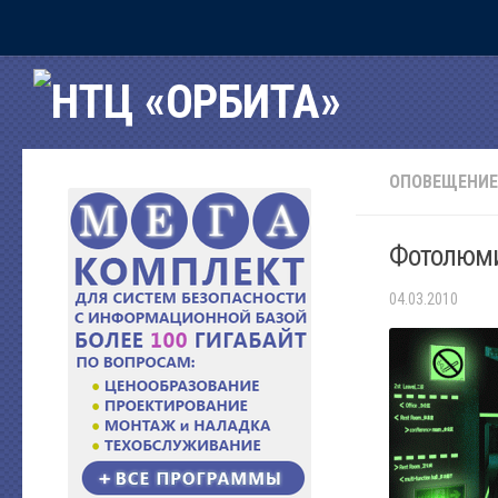
Главная
Рубрики
Программное обеспечение
ОПОВЕЩЕНИЕ
Наши программы
Сервисы интернет
Фотолюми
Подарки
04.03.2010
Ценообразование и сметы
Пожарная безопасность
Источники питания
Проектирование
Охранная сигнализация
Охранная деятельность