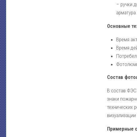
– ручки д
арматура 
Основные те
Время акт
Время дей
Потребел
Фотолюми
Состав фото
В состав ФЭС
знаки пожарно
технических 
визуализации
Примерные с