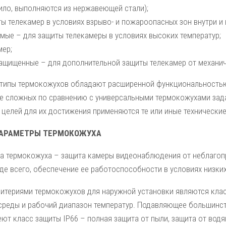
ило, выполняются из нержавеющей стали);
ы телекамер в условиях взрыво- и пожароопасных зон внутри и
мые – для защиты телекамеры в условиях высоких температур;
мер;
ащищенные – для дополнительной защиты телекамер от механи
типы термокожухов обладают расширенной функциональностью
е сложных по сравнению с универсальными термокожухами зада
 целей для их достижения применяются те или иные технические
ПАРАМЕТРЫ ТЕРМОКОЖУХА
ча термокожуха – защита камеры видеонаблюдения от неблагоп
де всего, обеспечение ее работоспособности в условиях низких
итериями термокожухов для наружной установки являются клас
реды и рабочий диапазон температур. Подавляющее большинст
ют класс защиты IP66 – полная защита от пыли, защита от водя