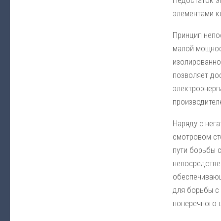
Недостаток э
элементами ко
Принцип непо
малой мощност
изолированно
позволяет до
электроэнерг
производител
Наряду с нег
смотровом ст
пути борьбы 
непосредстве
обеспечивающ
для борьбы с
поперечного 