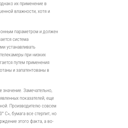
однако их применение в
шенной влажности, хотя и
ионным параметром и должен
вается система
ии устанавливать
 телекамеры при низких
гается путем применения
отаны и запатентованы в
 значение. Замечательно,
явленных показателей, еще
оной. Производителю совсем
° С», бумага все стерпит, но
ждение этого факта, а во-