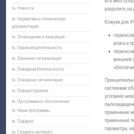
Все многообр
Новости
разделить на 
Нормативно-техническая
Кожухи для IP
документация
гермокож
Оповещение и эвакуация
влаги и п
Охранная деятельность
термокож
Охранная сигнализация
внешней 
обеспечи
Пожарная безопасность
Принципиально
Пожарная сигнализация
системами об
Пожаротушение
условиях низк
Программное обеспечение
пылезащищенн
Наши программы
применение м
применения т
Подарки
параметры, н
Сервисы интернет