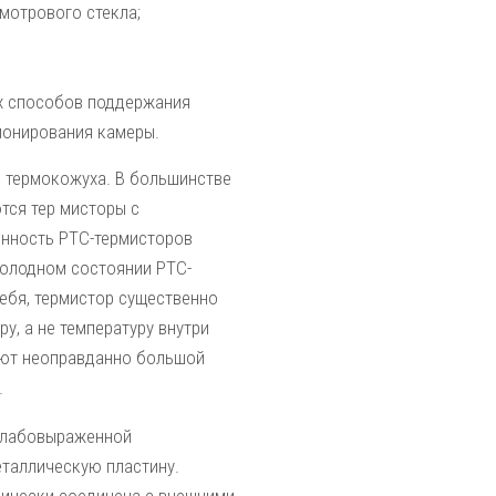
мотрового стекла;
х способов поддержания
ионирования камеры.
и термокожуха. В большинстве
тся тер мисторы с
нность PTC-термисторов
 холодном состоянии PTC-
себя, термистор существенно
, а не температуру внутри
еют неоправданно большой
.
 слабовыраженной
еталлическую пластину.