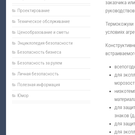
заказчика ил
руководствова
Проектирование
Техническое обслуживание
Термокожухи 
условиях агре
Ценообразование и сметы
Энциклопедия безопасности
Конструктивн
Безопасность бизнеса
встраиваемог
Безопасность за рулем
всепогод
Личная безопасность
для эксп
морозост
Полезная информация
низкотем
Юмор
материала
для защи
знаков (
для защи
для экспл