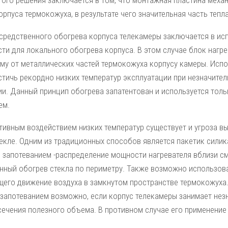
того решения заключается в том, что монтажная пластина меха
рпуса термокожуха, в результате чего значительная часть тепл
средственного обогрева корпуса телекамеры заключается в ис
и для локального обогрева корпуса. В этом случае блок нагре
му от металлических частей термокожуха корпусу камеры. Испо
стичь рекордно низких температур эксплуатации при незначите
ии. Данный принцип обогрева запатентован и используется толь
ем.
ативным воздействием низких температур существует и угроза в
екле. Одним из традиционных способов является пакетик силик
с запотеванием -распределение мощности нагревателя вблизи с
нный обогрев стекла по периметру. Также возможно использова
его движение воздуха в замкнутом пространстве термокожуха
 запотеванием возможно, если корпус телекамеры занимает нез
сечения полезного объема. В противном случае его применение