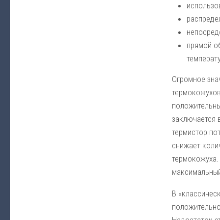
использо
распреде
непосред
прямой о
температ
Огромное зна
термокожухов
положительны
заключается в
термистор пот
снижает коли
термокожуха.
максимальный
В «классичес
положительно