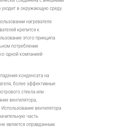
нически соединена с внешними
а уходит в окружающую среду.
пользовании нагревателя
вателей крепится к
льзование этого принципа
льном потреблении
ко одной компанией-
ыпадения конденсата на
агеля, более эффективные
мотрового стекла или
ние вентилятора,
. Использование вентилятора
начительную часть
 не является оправданным.