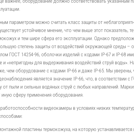
еще важнее, оборудование должно соответствовать указанным п
плуатации.
ным параметром можно считать класс защиты от неблагоприят
Существует устойчивое мнение, что чем выше этот показатель, 
мокожух и тем шире сфера его эксплуатации. Однако предполож
ольшую степень защиты от воздействий окружающей среды – о
ом ГОСТ 14254-96, оболочки изделий с кодами IP-67 и IP-68 и
е и «непригодны для выдерживания воздействий струй воды». На
же, чем оборудование с кодами IP-66 и даже IP-65. Мы уверены
еонаблюдения является значение IP-66, что, в соответствии с Г
 от пыли и сильных водяных струй с любых направлений. Маркир
 иную сферу применения оборудования.
работоспособности видеокамеры в условиях низких температу
способами:
монтажной пластины термокожуха, на которую устанавливается 