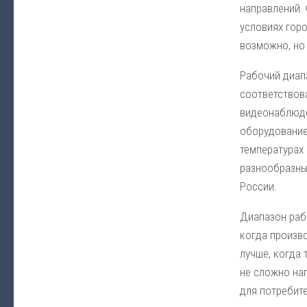
направлений.
условиях горо
возможно, но
Рабочий диап
соответствов
видеонаблюде
оборудование
температурах
разнообразны
России.
Диапазон раб
когда произв
лучше, когда
не сложно нап
для потребит