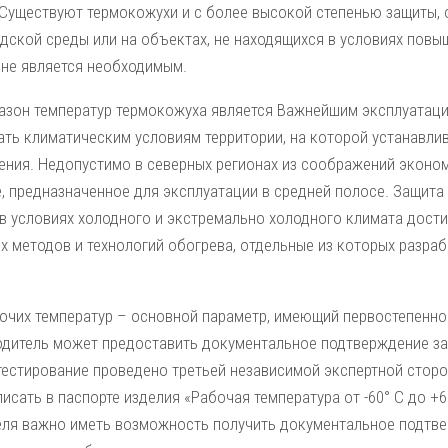
 Существуют термокожухи и с более высокой степенью защиты, 
дской среды или на объектах, не находящихся в условиях повы
 не является необходимым.
азон температур термокожуха является Важнейшим эксплуатац
ать климатическим условиям территории, на которой устанавли
ния. Недопустимо в северных регионах из соображений эконом
, предназначенное для эксплуатации в средней полосе. Защита
 в условиях холодного и экстремально холодного климата дости
х методов и технологий обогрева, отдельные из которых разраб
очих температур – основной параметр, имеющий первостепенное
одитель может предоставить документальное подтверждение за
 тестирование проведено третьей независимой экспертной стор
исать в паспорте изделия «Рабочая температура от -60° С до +60
еля важно иметь возможность получить документальное подтвер