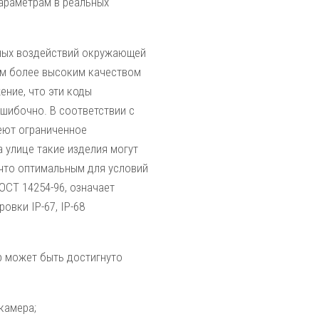
араметрам в реальных
ных воздействий окружающей
тем более высоким качеством
ение, что эти коды
шибочно. В соответствии с
меют ограниченное
 улице такие изделия могут
, что оптимальным для условий
ОСТ 14254-96, означает
овки IP-67, IP-68
р может быть достигнуто
камера;