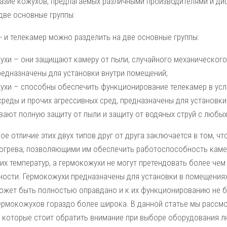
азие кожухов, предлагаемых различными производителями и д
две основные группы:
- и телекамер можно разделить на две основные группы:
ухи – они защищают камеру от пыли, случайного механическог
редназначены для установки внутри помещений;
ухи – способны обеспечить функционирование телекамер в усл
среды и прочих агрессивных сред, предназначены для установки
вают полную защиту от пыли и защиту от водяных струй с любых
е отличие этих двух типов друг от друга заключается в том, 
огрева, позволяющими им обеспечить работоспособность кам
их температур, а гермокожухи не могут претендовать более чем 
ости. Гермокожухи предназначены для установки в помещениях,
ожет быть полностью оправдано и к их функционированию не б
ермокожухов гораздо более широка. В данной статье мы рассм
а которые стоит обратить внимание при выборе оборудования л