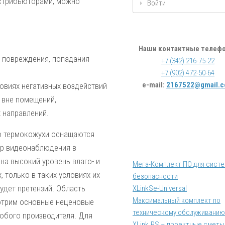
истрибьюторами, можно
Войти
Наши контактные телеф
о повреждения, попадания
+7 (342) 216-75-22
+7 (902) 472-50-64
e-mail:
2167522@gmail.
овиях негативных воздействий
 вне помещений,
 направлений.
что термокожухи оснащаются
ер видеонаблюдения в
на высокий уровень влаго- и
Мега-Комплект ПО для сист
 только в таких условиях их
безопасности
удет претензий. Область
XLinkSe-Universal
Максимальный комплект по
отрим основные неценовые
техническому обслуживанию
юбого производителя. Для
XLink.PS – проектные сметы