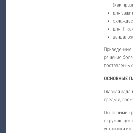
(как прав
для защит
охлаждае
для IP-ка
вандалоз
Приведенные 
решения боле
поставленных
ОСНОВНЫЕ 
Главная зада
среды и, преж
Основными кр
окружающей с
установки име