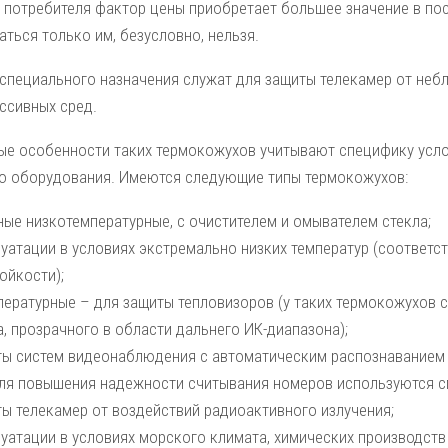
и потребителя фактор цены приобретает большее значение в пос
ться только им, безусловно, нельзя.
специального назначения служат для защиты телекамер от небл
ссивных сред.
ые особенности таких термокожухов учитывают специфику усло
о оборудования. Имеются следующие типы термокожухов:
ные низкотемпературные, с очистителем и омывателем стекла;
луатации в условиях экстремально низких температур (соответс
ойкости);
пературные – для защиты тепловизоров (у таких термокожухов 
, прозрачного в области дальнего ИК-диапазона);
ты систем видеонаблюдения с автоматическим распознаванием
для повышения надежности считывания номеров используются с
ты телекамер от воздействий радиоактивного излучения;
уатации в условиях морского климата, химических производств