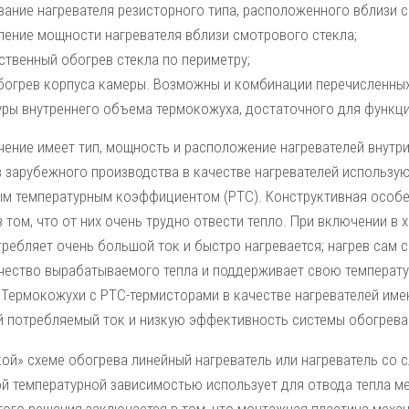
вание нагревателя резисторного типа, расположенного вблизи с
ление мощности нагревателя вблизи смотрового стекла;
ственный обогрев стекла по периметру;
богрев корпуса камеры. Возможны и комбинации перечисленны
уры внутреннего объема термокожуха, достаточного для функц
чение имеет тип, мощность и расположение нагревателей внутр
 зарубежного производства в качестве нагревателей использую
м температурным коэффициентом (PTC). Конструктивная особе
 том, что от них очень трудно отвести тепло. При включении в
ребляет очень большой ток и быстро нагревается; нагрев сам 
чество вырабатываемого тепла и поддерживает свою температуру
 Термокожухи с PTC-термисторами в качестве нагревателей им
 потребляемый ток и низкую эффективность системы обогрева
кой» схеме обогрева линейный нагреватель или нагреватель со
й температурной зависимостью использует для отвода тепла м