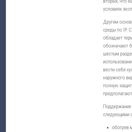
вторых, что 
условиях экс
Другим основ
среды по IP. 
обладает тер
обозначают б
шестым раздел
использовани
вести себя ху
наружного вид
полную защиту
предполагают
Поддержание 
следующими 
обогрев 