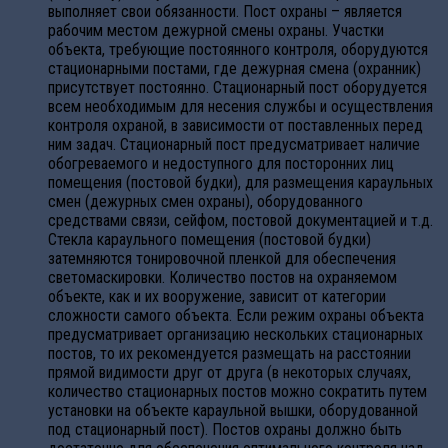
выполняет свои обязанности. Пост охраны – является
рабочим местом дежурной смены охраны. Участки
объекта, требующие постоянного контроля, оборудуются
стационарными постами, где дежурная смена (охранник)
присутствует постоянно. Стационарный пост оборудуется
всем необходимым для несения службы и осуществления
контроля охраной, в зависимости от поставленных перед
ним задач. Стационарный пост предусматривает наличие
обогреваемого и недоступного для посторонних лиц
помещения (постовой будки), для размещения караульных
смен (дежурных смен охраны), оборудованного
средствами связи, сейфом, постовой документацией и т.д.
Стекла караульного помещения (постовой будки)
затемняются тонировочной пленкой для обеспечения
светомаскировки. Количество постов на охраняемом
объекте, как и их вооружение, зависит от категории
сложности самого объекта. Если режим охраны объекта
предусматривает организацию нескольких стационарных
постов, то их рекомендуется размещать на расстоянии
прямой видимости друг от друга (в некоторых случаях,
количество стационарных постов можно сократить путем
установки на объекте караульной вышки, оборудованной
под стационарный пост). Постов охраны должно быть