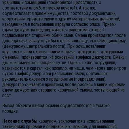
хранилищ и помещений (проверяется целостность и
соответствие пломб, оттисков печатей). А так же,
осуществляется прием имущества, постовой документации,
вооружения, средств связи и других материальных ценностей,
находящихся в пользовании караула согласно описи. Прием-
сдача дежурства подтверждается рапортом, который
подписывается старшими обеих смен. Смена производится после
доклада начальнику службы охраны или лицу, его замещающему
(дежурному центрального поста). При осуществлении
круглосуточной охраны, прием и сдача дежурства дежурными
сменами, производится на основании графика дежурств. Смены
должны сменяться каждые сутки. Одни и те же сотрудники,
назначаются в караул, как правило, не чаще, чем через двое-трое
суток. График дежурств и расписание смен, составляет
руководитель охранного предприятия (подразделения).
Дежурство считается принятым, после росписи в книге «приема-
сдачи дежурства» старшего караульной смены, заступающей на
пост.
Вывод объекта из-под охраны осуществляется в том же
порядке.
Несение службы
караулом, заключается в использовании
тактических приемов и специальных навыков, для выявления