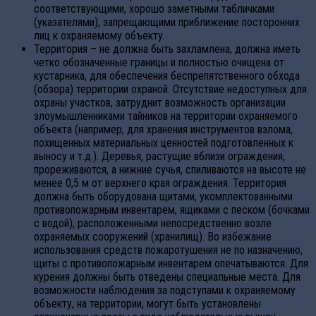
соответствующими, хорошо заметными табличками
(указателями), запрещающими приближение посторонних
лиц к охраняемому объекту.
Территория – не должна быть захламлена, должна иметь
четко обозначенные границы и полностью очищена от
кустарника, для обеспечения беспрепятственного обхода
(обзора) территории охраной. Отсутствие недоступных для
охраны участков, затруднит возможность организации
злоумышленниками тайников на территории охраняемого
объекта (например, для хранения инструментов взлома,
похищенных материальных ценностей подготовленных к
выносу и т.д.). Деревья, растущие вблизи ограждения,
прореживаются, а нижние сучья, спиливаются на высоте не
менее 0,5 м от верхнего края ограждения. Территория
должна быть оборудована щитами, укомплектованными
противопожарным инвентарем, ящиками с песком (бочками
с водой), расположенными непосредственно возле
охраняемых сооружений (хранилищ). Во избежание
использования средств пожаротушения не по назначению,
щиты с противопожарным инвентарем опечатываются. Для
курения должны быть отведены специальные места. Для
возможности наблюдения за подступами к охраняемому
объекту, на территории, могут быть установлены