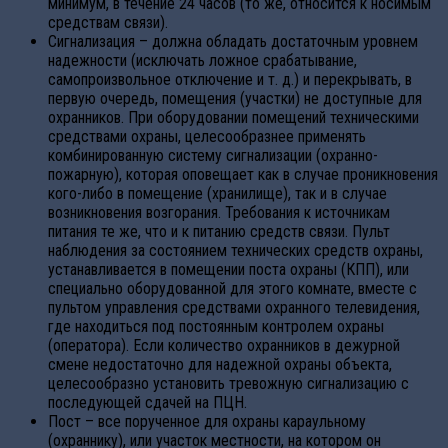
минимум, в течение 24 часов (то же, относится к носимым
средствам связи).
Сигнализация – должна обладать достаточным уровнем
надежности (исключать ложное срабатывание,
самопроизвольное отключение и т. д.) и перекрывать, в
первую очередь, помещения (участки) не доступные для
охранников. При оборудовании помещений техническими
средствами охраны, целесообразнее применять
комбинированную систему сигнализации (охранно-
пожарную), которая оповещает как в случае проникновения
кого-либо в помещение (хранилище), так и в случае
возникновения возгорания. Требования к источникам
питания те же, что и к питанию средств связи. Пульт
наблюдения за состоянием технических средств охраны,
устанавливается в помещении поста охраны (КПП), или
специально оборудованной для этого комнате, вместе с
пультом управления средствами охранного телевидения,
где находиться под постоянным контролем охраны
(оператора). Если количество охранников в дежурной
смене недостаточно для надежной охраны объекта,
целесообразно установить тревожную сигнализацию с
последующей сдачей на ПЦН.
Пост – все порученное для охраны караульному
(охраннику), или участок местности, на котором он