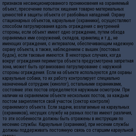
признаков несанкционированного проникновения на охраняемый
объект, пресечение попыток хищения товарно-материальных
ценностей и защиты объекта от разбойных нападений. Охрану
стационарных объектов, караульные (охранники), осуществляют
способом патрулирования вдоль ограждения с внутренней
стороны, если объект имеет одно ограждение, путем обхода
охраняемых ими сооружений, складов, хранилищ и т.д., не
имеющих ограждения, с интервалом, обеспечивающим надежную
охрану объекта, а также, наблюдением с вышек (постовых
будок), если таковые имеются. В некоторых случаях, когда
вокруг ограждения периметра объекта предусмотрена запретная
зона, может быть организовано патрулирование с наружной
стороны ограждения. Если на объекте используются для охраны
караульные собаки, то их работу контролирует специально
назначенный сотрудник (кинолог), остальными охранниками,
состояние этих постов определяется наружным осмотром. При
наличии на охраняемом объекте нескольких постов, за каждым
постом закрепляется свой участок (сектор контроля)
охраняемого объекта. Если задачи, возлагаемые на караульных
(охранников), несущих службу на разных постах имеют различия,
то эти особенности должны быть отражены в инструкции по
несению службы. Караульные (охранники), при несении службы
должны поддерживать постоянную связь со старшим караульной
смены.