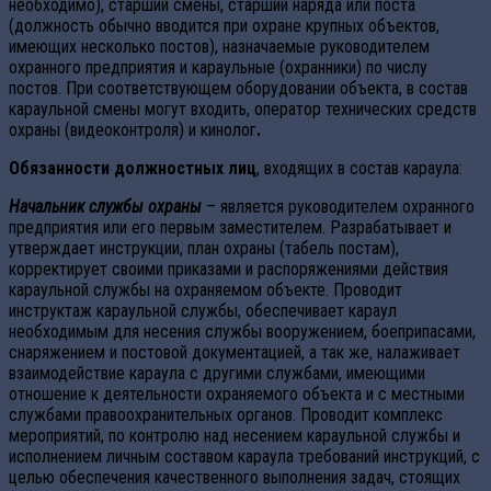
необходимо), старший смены, старший наряда или поста
(должность обычно вводится при охране крупных объектов,
имеющих несколько постов), назначаемые руководителем
охранного предприятия и караульные (охранники) по числу
постов. При соответствующем оборудовании объекта, в состав
караульной смены могут входить, оператор технических средств
охраны (видеоконтроля) и кинолог
.
Обязанности должностных лиц
, входящих в состав караула:
Начальник службы охраны
– является руководителем охранного
предприятия или его первым заместителем. Разрабатывает и
утверждает инструкции, план охраны (табель постам),
корректирует своими приказами и распоряжениями действия
караульной службы на охраняемом объекте. Проводит
инструктаж караульной службы, обеспечивает караул
необходимым для несения службы вооружением, боеприпасами,
снаряжением и постовой документацией, а так же, налаживает
взаимодействие караула с другими службами, имеющими
отношение к деятельности охраняемого объекта и с местными
службами правоохранительных органов. Проводит комплекс
мероприятий, по контролю над несением караульной службы и
исполнением личным составом караула требований инструкций, с
целью обеспечения качественного выполнения задач, стоящих