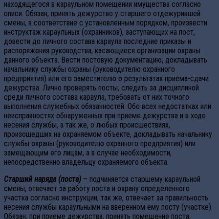
находящегося в караульном помещении имущества согласно
описи. Обязан, принять дежурство у старшего отдежурившей
смены, в соответствие с установленным порядком, произвести
инструктаж караульных (охранников), заступающих на пост,
довести до личного состава караула последние приказы и
распоряжения руководства, касающиеся организации охраны
данного объекта. Вести постовую документацию, докладывать
начальнику службы охраны (руководителю охранного
предприятия) или его заместителю о результатах приема-сдачи
дежурства. Лично проверять посты, следить за дисциплиной
среди личного состава караула, требовать от них точного
выполнения служебных обязанностей. Обо всех недостатках или
неисправностях обнаруженных при приеме дежурства и в ходе
несения службы, а так же, о любых происшествиях,
произошедших на охраняемом объекте, докладывать начальнику
службы охраны (руководителю охранного предприятия) или
замещающим его лицам, а в случае необходимости,
непосредственно владельцу охраняемого объекта.
Старший наряда (поста)
– подчиняется старшему караульной
смены, отвечает за работу поста и охрану определенного
участка согласно инструкции, так же, отвечает за правильность
несения службы караульными на вверенном ему посту (участке).
Обязан, при приеме дежурства, принять помещение поста,