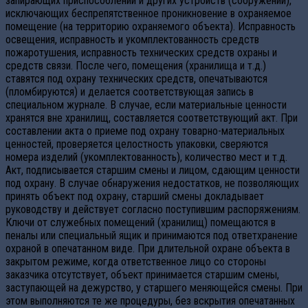
запирающих приспособлений и других устройств (сооружений),
исключающих беспрепятственное проникновение в охраняемое
помещение (на территорию охраняемого объекта). Исправность
освещения, исправность и укомплектованность средств
пожаротушения, исправность технических средств охраны и
средств связи. После чего, помещения (хранилища и т.д.)
ставятся под охрану технических средств, опечатываются
(пломбируются) и делается соответствующая запись в
специальном журнале. В случае, если материальные ценности
хранятся вне хранилищ, составляется соответствующий акт. При
составлении акта о приеме под охрану товарно-материальных
ценностей, проверяется целостность упаковки, сверяются
номера изделий (укомплектованность), количество мест и т.д.
Акт, подписывается старшим смены и лицом, сдающим ценности
под охрану. В случае обнаружения недостатков, не позволяющих
принять объект под охрану, старший смены докладывает
руководству и действует согласно поступившим распоряжениям.
Ключи от служебных помещений (хранилищ) помещаются в
пеналы или специальный ящик и принимаются под ответхранение
охраной в опечатанном виде. При длительной охране объекта в
закрытом режиме, когда ответственное лицо со стороны
заказчика отсутствует, объект принимается старшим смены,
заступающей на дежурство, у старшего меняющейся смены. При
этом выполняются те же процедуры, без вскрытия опечатанных