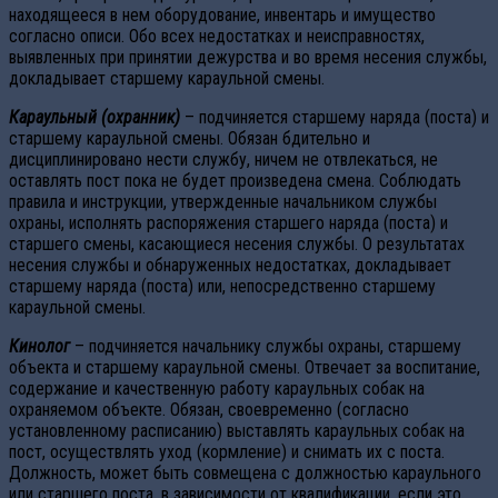
находящееся в нем оборудование, инвентарь и имущество
согласно описи. Обо всех недостатках и неисправностях,
выявленных при принятии дежурства и во время несения службы,
докладывает старшему караульной смены.
Караульный (охранник)
– подчиняется старшему наряда (поста) и
старшему караульной смены. Обязан бдительно и
дисциплинировано нести службу, ничем не отвлекаться, не
оставлять пост пока не будет произведена смена. Соблюдать
правила и инструкции, утвержденные начальником службы
охраны, исполнять распоряжения старшего наряда (поста) и
старшего смены, касающиеся несения службы. О результатах
несения службы и обнаруженных недостатках, докладывает
старшему наряда (поста) или, непосредственно старшему
караульной смены.
Кинолог
– подчиняется начальнику службы охраны, старшему
объекта и старшему караульной смены. Отвечает за воспитание,
содержание и качественную работу караульных собак на
охраняемом объекте. Обязан, своевременно (согласно
установленному расписанию) выставлять караульных собак на
пост, осуществлять уход (кормление) и снимать их с поста.
Должность, может быть совмещена с должностью караульного
или старшего поста, в зависимости от квалификации, если это