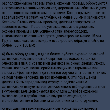
расположенных на первом этаже, оконные проемы, оборудуются
внутренними металлическими или, деревянными, обитыми с двух
сторон оцинкованной сталью, ставнями. Концы прутьев решеток,
заделываются в стену, на глубину, не менее 80 мм и заливаются
бетоном. Ставни оконных проемов, должны запираться на
навесные замки. Решетки, устанавливаемые в дверные,
оконные проемы и для усиления стен (перегородок),
выполняются из стального прута, диаметром не менее 15 мм.
Прутья свариваются в каждом перекрестии, образуя ячейки, не
более 150 х 150 мм;
4) быть оборудованы, в два и более, рубежа охранно-пожарной
сигнализацией, выполненной скрытой проводкой до щитка
электропитания, с установкой датчиков на окнах, дверях, люках,
стенах, потолках, полах, срабатывающих на открывание или
взлом сейфов, шкафов, где хранится оружие и патроны, а также,
на появление человека внутри помещения. Эти помещения
должны быть переданы под охрану, с подключением
сигнализации на пульты централизованного наблюдения органов
внутренних дел. Допускается прокладка шлейфов охранной
сигнализации в трубах, только внутри помещения, по
железобетонным и бетонным строительным конструкциям;
5) при наличии вентиляционных окон, люков, на них должны