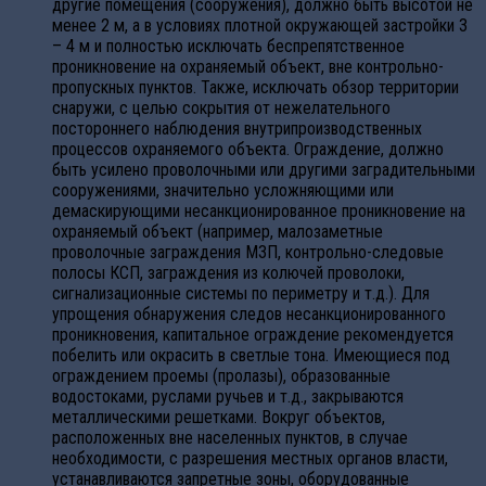
другие помещения (сооружения), должно быть высотой не
менее 2 м, а в условиях плотной окружающей застройки 3
– 4 м и полностью исключать беспрепятственное
проникновение на охраняемый объект, вне контрольно-
пропускных пунктов. Также, исключать обзор территории
снаружи, с целью сокрытия от нежелательного
постороннего наблюдения внутрипроизводственных
процессов охраняемого объекта. Ограждение, должно
быть усилено проволочными или другими заградительными
сооружениями, значительно усложняющими или
демаскирующими несанкционированное проникновение на
охраняемый объект (например, малозаметные
проволочные заграждения МЗП, контрольно-следовые
полосы КСП, заграждения из колючей проволоки,
сигнализационные системы по периметру и т.д.). Для
упрощения обнаружения следов несанкционированного
проникновения, капитальное ограждение рекомендуется
побелить или окрасить в светлые тона. Имеющиеся под
ограждением проемы (пролазы), образованные
водостоками, руслами ручьев и т.д., закрываются
металлическими решетками. Вокруг объектов,
расположенных вне населенных пунктов, в случае
необходимости, с разрешения местных органов власти,
устанавливаются запретные зоны, оборудованные