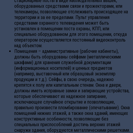
стационарные посты в виде наблюдательных вышек,
оборудованных средствами связи и прожекторами, или
телекамеры, позволяющие отслеживать происходящее на
территории и за ее пределами. Пульт управления
средствами охранного телевидения может быть
установлен в помещении поста охраны, КПП, или
специально оборудованном для этого помещении, откуда
оператором осуществляется постоянный видеоконтроль
над объектом.
Помещения – административные (рабочие кабинеты),
должны быть оборудованы сейфами (металлическими
шкафами) для хранения служебной документации
(информационных носителей) и ценных предметов
(например, выставочный или образцовый экземпляр
продукции и т.д.). Сейфы, в свою очередь, надежно
крепятся к полу или капитальным стенам. Окна и двери,
должны иметь исправные замки и запирающие устройства,
которые обеспечивают их надежное запирание,
исключающее случайное открытие и позволяющие,
правильно произвести пломбирование (опечатывание). Окна
помещений нижних этажей, а также окна зданий, имеющих
конструктивные особенности, позволяющие без
специальных приспособлений достичь верхних этажей
снаружи здания, оборудуются металлическими решетками.