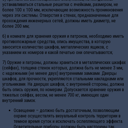
устанавливаться стальные решетки с ячейками, размером, не
более 100 х 100 мм, исключающие возможность проникновения
через эти системы. Отверстия в стенах, предназначенные для
прохождения инженерных сетей, должны иметь диаметр, не
более 200 мм;
6) в комнате для хранения оружия и патронов, необходимо иметь
противопожарные средства, опись имущества, в которую
заносится количество шкафов, металлических ящиков, с
указанием их номеров и какой печатью они опечатываются;
7) Оружие и патроны, должны храниться в металлических шкафах
(сейфах), толщина стенок которых, должна быть не менее 3 мм,
с надежными (не менее двух) внутренними замками. Дверцы
шкафов, для прочности, укрепляются стальными накладками или
угольниками. На дверцах шкафов, с внутренней стороны, должна
быть опись оружия, по номерам. Допускается хранение оружия в
тяжелых сейфах, весом, не менее 700 кг, имеющих один
внутренний замок.
Освещение – должно быть достаточным, позволяющим
охране осуществлять визуальный контроль территории в
темное время суток и исключать ослепляющего эффекта.
Осветительные приборы должны быть настроены так,