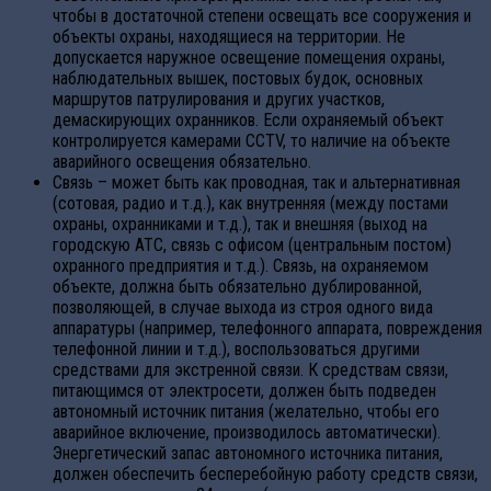
чтобы в достаточной степени освещать все сооружения и
объекты охраны, находящиеся на территории. Не
допускается наружное освещение помещения охраны,
наблюдательных вышек, постовых будок, основных
маршрутов патрулирования и других участков,
демаскирующих охранников. Если охраняемый объект
контролируется камерами CCTV, то наличие на объекте
аварийного освещения обязательно.
Связь – может быть как проводная, так и альтернативная
(сотовая, радио и т.д.), как внутренняя (между постами
охраны, охранниками и т.д.), так и внешняя (выход на
городскую АТС, связь с офисом (центральным постом)
охранного предприятия и т.д.). Связь, на охраняемом
объекте, должна быть обязательно дублированной,
позволяющей, в случае выхода из строя одного вида
аппаратуры (например, телефонного аппарата, повреждения
телефонной линии и т.д.), воспользоваться другими
средствами для экстренной связи. К средствам связи,
питающимся от электросети, должен быть подведен
автономный источник питания (желательно, чтобы его
аварийное включение, производилось автоматически).
Энергетический запас автономного источника питания,
должен обеспечить бесперебойную работу средств связи,