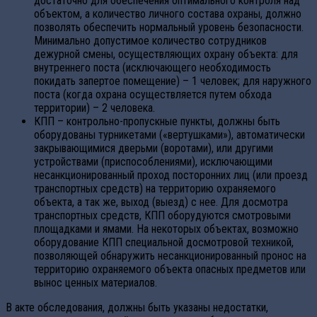
достаточно для обеспечения оптимального контроля над
объектом, а количество личного состава охраны, должно
позволять обеспечить нормальный уровень безопасности.
Минимально допустимое количество сотрудников
дежурной смены, осуществляющих охрану объекта: для
внутреннего поста (исключающего необходимость
покидать запертое помещение) – 1 человек; для наружного
поста (когда охрана осуществляется путем обхода
территории) – 2 человека.
КПП – контрольно-пропускные пункты, должны быть
оборудованы турникетами («вертушками»), автоматически
закрывающимися дверьми (воротами), или другими
устройствами (приспособлениями), исключающими
несанкционированный проход посторонних лиц (или проезд
транспортных средств) на территорию охраняемого
объекта, а так же, выход (выезд) с нее. Для досмотра
транспортных средств, КПП оборудуются смотровыми
площадками и ямами. На некоторых объектах, возможно
оборудование КПП специальной досмотровой техникой,
позволяющей обнаружить несанкционированный пронос на
территорию охраняемого объекта опасных предметов или
вынос ценных материалов.
В акте обследования, должны быть указаны недостатки,