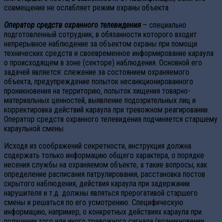
совмещение не ослабляет режим охраны объекта.
Оператор средств охранного телевидения
– специально
подготовленный сотрудник, в обязанности которого входит
непрерывное наблюдение за объектом охраны при помощи
технических средств и своевременное информирование караула
о происходящем в зоне (секторе) наблюдения. Основной его
задачей является: слежение за состоянием охраняемого
объекта, предупреждение попыток несанкционированного
проникновения на территорию, попыток хищения товарно-
материальных ценностей, выявление подозрительных лиц и
корректировка действий караула при тревожном реагировании.
Оператор средств охранного телевидения подчиняется старшему
караульной смены.
Исходя из соображений секретности, инструкция должна
содержать только информацию общего характера, о порядке
несения службы на охраняемом объекте, а такие вопросы, как
определение расписания патрулирования, расстановка постов
скрытого наблюдения, действия караула при задержании
нарушителя и т.д. должны являться прерогативой старшего
смены и решаться по его усмотрению. Специфическую
информацию, например, о конкретных действиях караула при
получении того или иного тревожного сигнала (возникновении