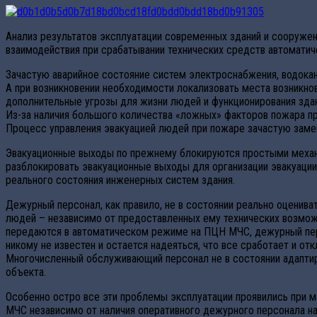
Анализ результатов эксплуатации современных зданий и сооруже
взаимодействия при срабатывании технических средств автомати
Зачастую аварийное состояние систем электроснабжения, водокан
А при возникновении необходимости локализовать места возникно
дополнительные угрозы для жизни людей и функционирования здан
Из-за наличия большого количества «ложных» факторов пожара пр
Процесс управления эвакуацией людей при пожаре зачастую зам
Эвакуационные выходы по прежнему блокируются простыми механ
разблокировать эвакуационные выходы для организации эвакуации
реального состояния инженерных систем здания.
Дежурный персонал, как правило, не в состоянии реально оценива
людей – независимо от предоставленных ему технических возмож
передаются в автоматическом режиме на ПЦН МЧС, дежурный перс
никому не известен и остается надеяться, что все сработает и о
Многочисленный обслуживающий персонал не в состоянии адаптир
объекта.
Особенно остро все эти проблемы эксплуатации проявились при 
МЧС независимо от наличия оперативного дежурного персонала на