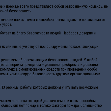
рых прежде всего представляют собой разрозненную команду, не
арной безопасности.
тически все системы жизнеобеспечения здания и независимо от
 угроз.
аботает на благо безопасности людей. Наоборот доверие и
ак или иначе участвуют при обнаружении пожара, эвакуации
ся решением обеспечивающим безопасность людей. У любой
ствуется первым принципом – дешевле приобрести и дешевле
е комплекса смонтированных средств при проведении особо
стемы. компенсирую безопасность другими организационными
ТС АПЗ режимы работы которых должны учитывать возможные
участия человека, который должен тем или иным способом
не обнаруживают пожар а только факторы пожара, большинство