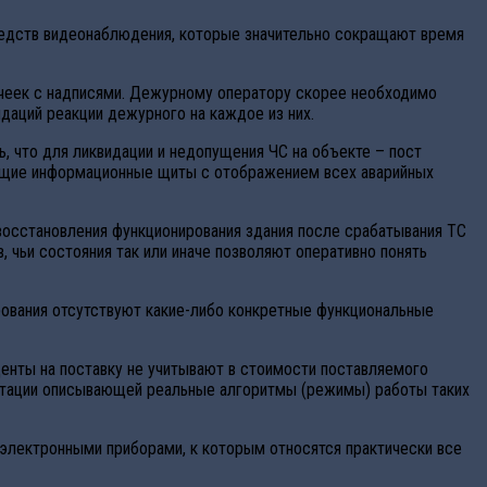
редств видеонаблюдения, которые значительно сокращают время
чеек с надписями. Дежурному оператору скорее необходимо
ндаций реакции дежурного на каждое из них.
ь, что для ликвидации и недопущения ЧС на объекте – пост
ющие информационные щиты с отображением всех аварийных
 восстановления функционирования здания после срабатывания ТС
, чьи состояния так или иначе позволяют оперативно понять
рования отсутствуют какие-либо конкретные функциональные
нденты на поставку не учитывают в стоимости поставляемого
ентации описывающей реальные алгоритмы (режимы) работы таких
электронными приборами, к которым относятся практически все