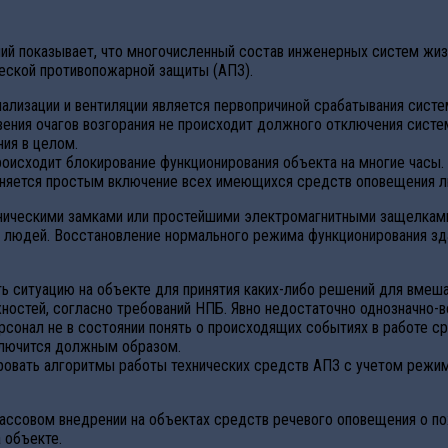
ний показывает, что многочисленный состав инженерных систем жи
ческой противопожарной защиты (АПЗ).
ализации и вентиляции является первопричиной срабатывания систе
вения очагов возгорания не происходит должного отключения систе
ия в целом.
оисходит блокирование функционирования объекта на многие часы.
еняется простым включение всех имеющихся средств оповещения л
ическими замками или простейшими электромагнитными защелками
 людей. Восстановление нормального режима функционирования зда
ть ситуацию на объекте для принятия каких-либо решений для вмеш
ностей, согласно требований НПБ. Явно недостаточно однозначно-
онал не в состоянии понять о происходящих событиях в работе ср
тключится должным образом.
овать алгоритмы работы технических средств АПЗ с учетом режим
массовом внедрении на объектах средств речевого оповещения о п
 объекте.