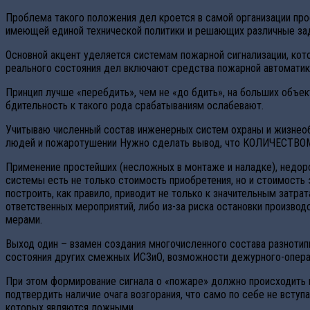
Проблема такого положения дел кроется в самой организации пр
имеющей единой технической политики и решающих различные зад
Основной акцент уделяется системам пожарной сигнализации, ко
реального состояния дел включают средства пожарной автоматик
Принцип лучше «перебдить», чем не «до бдить», на больших объек
бдительность к такого рода срабатываниям ослабевают.
Учитываю численный состав инженерных систем охраны и жизнеобе
людей и пожаротушении Нужно сделать вывод, что КОЛИЧЕСТВО
Применение простейших (несложных в монтаже и наладке), недо
системы есть не только стоимость приобретения, но и стоимость
построить, как правило, приводит не только к значительным зат
ответственных мероприятий, либо из-за риска остановки произв
мерами.
Выход один – взамен создания многочисленного состава разноти
состояния других смежных ИСЗиО, возможности дежурного-операт
При этом формирование сигнала о «пожаре» должно происходить н
подтвердить наличие очага возгорания, что само по себе не вст
которых являются ложными.