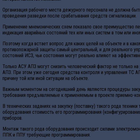
Организация рабочего места дежурного персонала не должна быт
проведения разведки после срабатывания средств сигнализации.
Применение мнемонических схем показало свое преимущество пе
индикация аварийных состояний тех или иных систем в том или ин
Поэтому когда встает вопрос для каких целей на объекте и в как
противопожарной защиты самый центральный, и для реального у
состояний ИСЗ, чьи состояния могут реально влияют на эффектив
Только АСУ АПЗ могут снизить человеческий фактор не только на 
АПЗ. При этом уже сегодня средства контроля и управления ТС АП
причину той или иной ситуации на объекте.
Важным моментом на сегодняшний день являются процедуры закупк
требования предъявляемые к применяемым в проекте приемно-ко
В технических заданиях на закупку (поставку) такого рода техник
оборудования стоимость его программирования (конфигурировани
приборов.
Монтаж такого рода оборудования происходит силами электромон
ППК и ППУ требующие программирования.