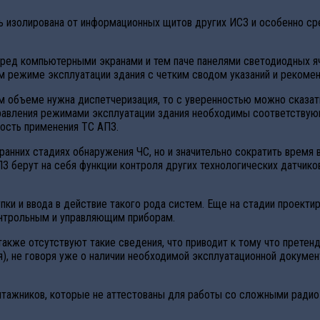
ь изолирована от информационных щитов других ИСЗ и особенно с
ред компьютерными экранами и тем паче панелями светодиодных я
ом режиме эксплуатации здания с четким сводом указаний и рекоме
ом объеме нужна диспетчеризация, то с уверенностью можно сказат
правления режимами эксплуатации здания необходимы соответству
ность применения ТС АПЗ.
ранних стадиях обнаружения ЧС, но и значительно сократить время
З берут на себя функции контроля других технологических датчиков
и и ввода в действие такого рода систем. Еще на стадии проекти
нтрольным и управляющим приборам.
и также отсутствуют такие сведения, что приводит к тому что прете
я), не говоря уже о наличии необходимой эксплуатационной докум
тажников, которые не аттестованы для работы со сложными радио