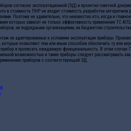
риборов согласно эксплуатационной (ЭД) и проектно-сметной доку
о в стоимость ПНР не входит стоимость разработки алгоритмов ра
енами. Поэтому не удивительно, что неизвестно кто, когда и главн
ания которых зависит не только эффективность применения ТС АПЗ,
риборов, ни подрядными организациями, ни бюджетом строительств
таж не адаптированные к условиям эксплуатации приборы. Произво
 которые позволяют тем или иным способом обеспечить ту или ину
 прибор и прописать ожидаемую функциональность. В этом случае 
нальной возможностью и такие приборы следует рассматривать ка
 применению приборов с соответствующей ЭД.
ия
е