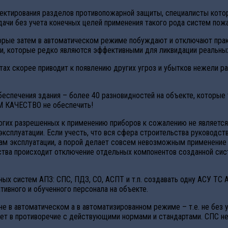
оектирования разделов противопожарной защиты, специалисты кото
ачи без учета конечных целей применения такого рода систем пож
торые затем в автоматическом режиме побуждают и отключают прак
и, которые редко являются эффективными для ликвидации реальных
тах скорее приводит к появлению других угроз и убытков нежели р
спечения здания – более 40 разновидностей на объекте, которые т
М КАЧЕСТВО не обеспечить!
рогих разрешенных к применению приборов к сожалению не являет
 эксплуатации. Если учесть, что вся сфера строительства руковод
ратам эксплуатации, а порой делает совсем невозможным применени
одства происходит отключение отдельных компонентов созданной си
пных систем АПЗ: СПС, ПДЗ, СО, АСПТ и т.п. создавать одну АСУ 
ивного и обученного персонала на объекте.
е в автоматическом а в автоматизированном режиме – т.е. не без 
упает в противоречие с действующими нормами и стандартами. СПС 