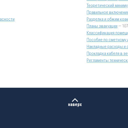
Теоретический миним
Правильное включени
пасности
Разделка и обжим коа
Планы эвакуации
— 107
Классификация помеще
Пособие по сметному 
Накладные расходы и 
Прокладка кабеля в з
Регламенты техническ
наверх