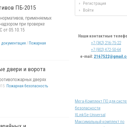
Регистрация
тивов ПБ-2015
Войти
 нормативов, применяемых
надзором при проверке
С от 05.10.15
Наши контактные телеф
+7 (342) 216-75-22
я документация
/
Пожарная
+7 (902) 472-50-64
e-mail:
2167522@gmail.
е двери и ворота
противопожарных дверях
015
Пожарная безопасность
Мега-Комплект ПО для сист
безопасности
XLinkSe-Universal
Максимальный комплект по
варийных и