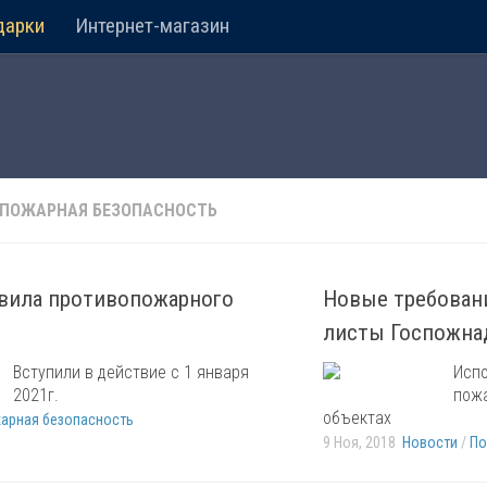
дарки
Интернет-магазин
ПОЖАРНАЯ БЕЗОПАСНОСТЬ
вила противопожарного
Новые требован
листы Госпожна
Вступили в действие c 1 января
Испо
2021г.
пожа
объектах
арная безопасность
9 Ноя, 2018
Новости
/
По