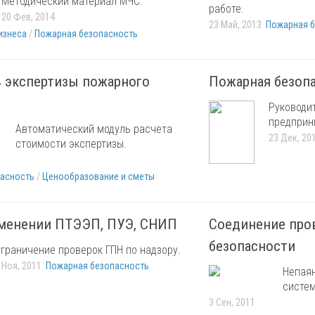
Методический материал МЧС.
работе.
20 Фев, 2014
23 Май, 2013
Пожарная б
изнеса
/
Пожарная безопасность
 экcпертизы пожарного
Пожарная безоп
Руководи
предприн
Автоматический модуль расчета
23 Дек, 20
стоимости экспертизы.
асность
/
Ценообразование и сметы
менении ПТЭЭП, ПУЭ, СНИП
Cоединение про
безопасности
граничение проверок ГПН по надзору.
 Ноя, 2011
Пожарная безопасность
Непая
систем
3 Сен, 2011