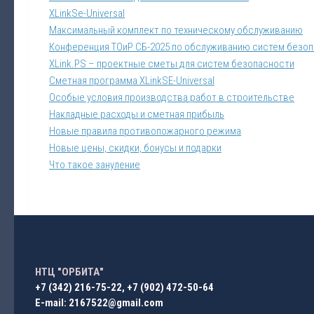
XLinkSe-Universal
Максимальный комплект по техническому обслуживанию
Конференция ТОиР СБ-2025 по обслуживанию систем безо
XLink.PS – проектные сметы для систем безопасности
Сметная программа XLinkSE-Universal
Особые условия производства работ в строительстве
Накладные расходы и сметная прибыль
Новые правила противопожарного режима
Новые цены, скидки, бонусы и подарки
Что такое зануление
НТЦ "ОРБИТА"
+7 (342) 216-75-22
,
+7 (902) 472-50-64
E-mail: 2167522@gmail.com