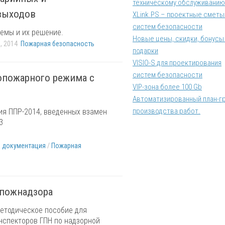
техническому обслуживанию
выходов
XLink.PS – проектные сметы
систем безопасности
емы и их решение.
Новые цены, скидки, бонусы
, 2014
Пожарная безопасность
подарки
VISIO-S для проектирования
систем безопасности
опожарного режима с
VIP-зона более 100 Gb
Автоматизированный план-г
производства работ.
я ППР-2014, введенных взамен
3
я документация
/
Пожарная
спожнадзора
етодическое пособие для
нспекторов ГПН по надзорной